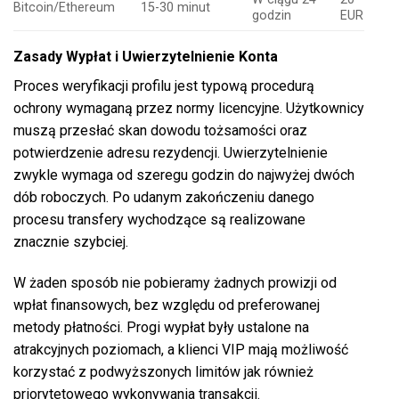
Bitcoin/Ethereum
15-30 minut
godzin
EUR
Zasady Wypłat i Uwierzytelnienie Konta
Proces weryfikacji profilu jest typową procedurą
ochrony wymaganą przez normy licencyjne. Użytkownicy
muszą przesłać skan dowodu tożsamości oraz
potwierdzenie adresu rezydencji. Uwierzytelnienie
zwykle wymaga od szeregu godzin do najwyżej dwóch
dób roboczych. Po udanym zakończeniu danego
procesu transfery wychodzące są realizowane
znacznie szybciej.
W żaden sposób nie pobieramy żadnych prowizji od
wpłat finansowych, bez względu od preferowanej
metody płatności. Progi wypłat były ustalone na
atrakcyjnych poziomach, a klienci VIP mają możliwość
korzystać z podwyższonych limitów jak również
priorytetowego wykonywania transakcji.