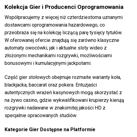
Kolekcja Gier i Producenci Oprogramowania
Współpracujemy z więcej niż czterdziestoma uznanymi
dostawcami oprogramowania hazardowego, co
przeobraża się na kolekcję liczącą parę tysięcy tytułów.
W oferowanej ofercie znajdują się zarówno klasyczne
automaty owocówki, jak i aktualne sloty wideo z
złożonymi mechanikami rozgrywki, możliwościami
bonusowymi i kumulacyjnymi jackpotami.
Część gier stołowych obejmuje rozmaite warianty koła,
blackjacka, baccarat oraz pokera. Entuzjaści
autentycznych wrażeń kasynowych mogą skorzystać z
na żywo casino, gdzie wykwalifikowani krupierzy kierują
rozgrywki nadawane w znakomitej jakości HD z
specjalnie opracowanych studiów.
Kategorie Gier Dostępne na Platformie