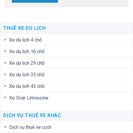
THUÊ XE DU LỊCH
Xe du lịch 4 chỗ
Xe du lịch 16 chỗ
Xe du lịch 29 chỗ
Xe du lịch 35 chỗ
Xe du lịch 45 chỗ
Xe Dcar Limousine
DỊCH VỤ THUÊ XE KHÁC
Dịch vụ thuê xe cưới