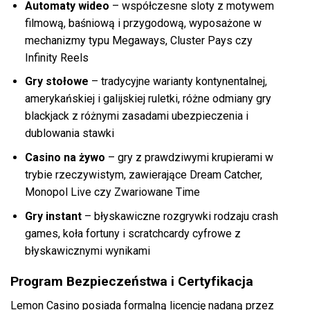
Automaty wideo
– współczesne sloty z motywem
filmową, baśniową i przygodową, wyposażone w
mechanizmy typu Megaways, Cluster Pays czy
Infinity Reels
Gry stołowe
– tradycyjne warianty kontynentalnej,
amerykańskiej i galijskiej ruletki, różne odmiany gry
blackjack z różnymi zasadami ubezpieczenia i
dublowania stawki
Casino na żywo
– gry z prawdziwymi krupierami w
trybie rzeczywistym, zawierające Dream Catcher,
Monopol Live czy Zwariowane Time
Gry instant
– błyskawiczne rozgrywki rodzaju crash
games, koła fortuny i scratchcardy cyfrowe z
błyskawicznymi wynikami
Program Bezpieczeństwa i Certyfikacja
Lemon Casino posiada formalną licencję nadaną przez