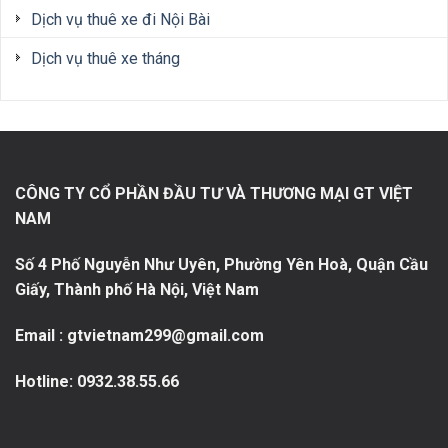
Dịch vụ thuê xe đi Nội Bài
Dịch vụ thuê xe tháng
CÔNG TY CỔ PHẦN ĐẦU TƯ VÀ THƯƠNG MẠI GT VIỆT
NAM
Số 4 Phố Nguyễn Như Uyên, Phường Yên Hoà, Quận Cầu
Giấy, Thành phố Hà Nội, Việt Nam
Email : gtvietnam299@gmail.com
Hotline:
0932.38.55.66