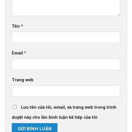
Tên
*
Email
*
Trang web
Lưu tên của tôi, email, và trang web trong trình
duyệt này cho lần bình luận kế tiếp của tôi.