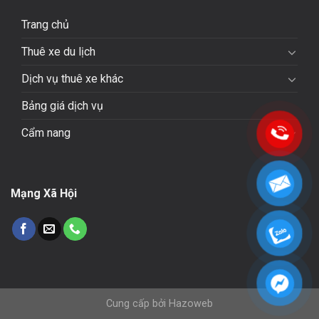
Trang chủ
Thuê xe du lịch
Dịch vụ thuê xe khác
Bảng giá dịch vụ
Cẩm nang
Mạng Xã Hội
Cung cấp bởi
Hazoweb