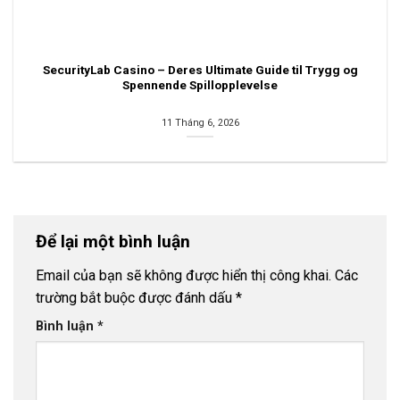
SecurityLab Casino – Deres Ultimate Guide til Trygg og
Spennende Spillopplevelse
11 Tháng 6, 2026
Để lại một bình luận
Email của bạn sẽ không được hiển thị công khai.
Các
trường bắt buộc được đánh dấu
*
Bình luận
*