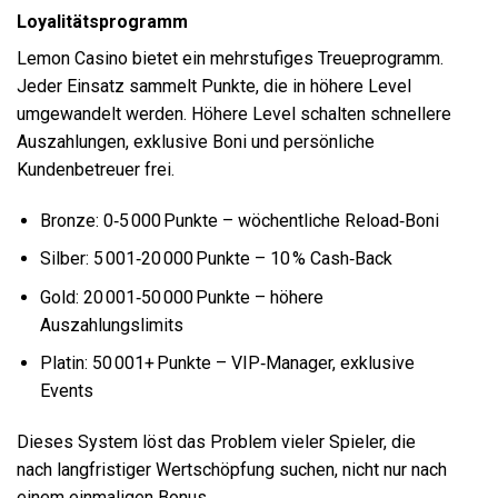
Loyalitätsprogramm
Lemon Casino bietet ein mehrstufiges Treueprogramm.
Jeder Einsatz sammelt Punkte, die in höhere Level
umgewandelt werden. Höhere Level schalten schnellere
Auszahlungen, exklusive Boni und persönliche
Kundenbetreuer frei.
Bronze: 0‑5 000 Punkte – wöchentliche Reload‑Boni
Silber: 5 001‑20 000 Punkte – 10 % Cash‑Back
Gold: 20 001‑50 000 Punkte – höhere
Auszahlungslimits
Platin: 50 001+ Punkte – VIP‑Manager, exklusive
Events
Dieses System löst das Problem vieler Spieler, die
nach langfristiger Wertschöpfung suchen, nicht nur nach
einem einmaligen Bonus.