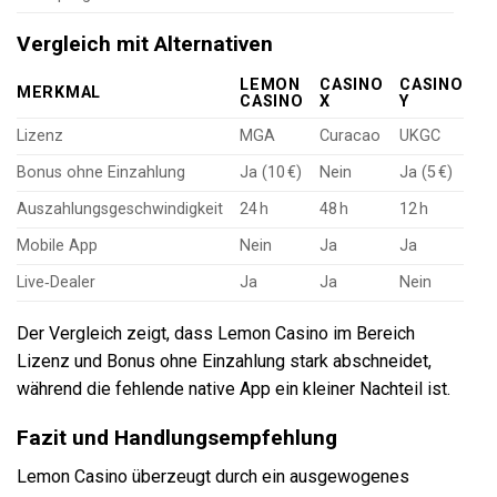
Vergleich mit Alternativen
LEMON
CASINO
CASINO
MERKMAL
CASINO
X
Y
Lizenz
MGA
Curacao
UKGC
Bonus ohne Einzahlung
Ja (10 €)
Nein
Ja (5 €)
Auszahlungsgeschwindigkeit
24 h
48 h
12 h
Mobile App
Nein
Ja
Ja
Live‑Dealer
Ja
Ja
Nein
Der Vergleich zeigt, dass Lemon Casino im Bereich
Lizenz und Bonus ohne Einzahlung stark abschneidet,
während die fehlende native App ein kleiner Nachteil ist.
Fazit und Handlungsempfehlung
Lemon Casino überzeugt durch ein ausgewogenes