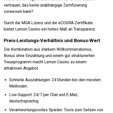
vertrauen, das keine unabhängige Zertifizierung
vorweisen kann?
Durch die MGA‑Lizenz und die eCOGRA‑Zertifikate
bietet Lemon Casino ein hohes Maß an Transparenz.
Preis‑Leistungs‑Verhältnis und Bonus‑Wert
Die Kombination aus starkem Willkommensbonus,
Bonus ohne Einzahlung und einem gut strukturierten
Treueprogramm macht Lemon Casino zu einem
attraktiven Angebot.
Schnelle Auszahlungen: 24 Stunden bei den meisten
Methoden.
Live‑Support: 24/7 per Chat und E‑Mail,
deutschsprachig.
Verantwortungsvolles Spielen: Tools zum Setzen von