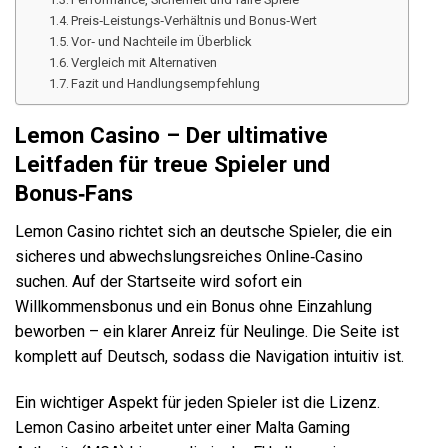
Preis‑Leistungs‑Verhältnis und Bonus‑Wert
Vor‑ und Nachteile im Überblick
Vergleich mit Alternativen
Fazit und Handlungsempfehlung
Lemon Casino – Der ultimative
Leitfaden für treue Spieler und
Bonus‑Fans
Lemon Casino richtet sich an deutsche Spieler, die ein
sicheres und abwechslungsreiches Online‑Casino
suchen. Auf der Startseite wird sofort ein
Willkommensbonus und ein Bonus ohne Einzahlung
beworben – ein klarer Anreiz für Neulinge. Die Seite ist
komplett auf Deutsch, sodass die Navigation intuitiv ist.
Ein wichtiger Aspekt für jeden Spieler ist die Lizenz.
Lemon Casino arbeitet unter einer Malta Gaming