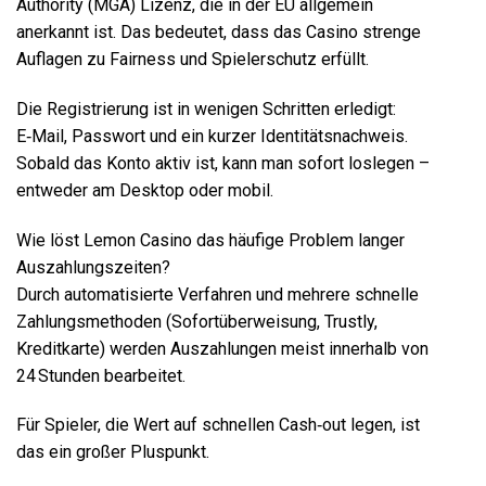
Authority (MGA) Lizenz, die in der EU allgemein
anerkannt ist. Das bedeutet, dass das Casino strenge
Auflagen zu Fairness und Spielerschutz erfüllt.
Die Registrierung ist in wenigen Schritten erledigt:
E‑Mail, Passwort und ein kurzer Identitätsnachweis.
Sobald das Konto aktiv ist, kann man sofort loslegen –
entweder am Desktop oder mobil.
Wie löst Lemon Casino das häufige Problem langer
Auszahlungszeiten?
Durch automatisierte Verfahren und mehrere schnelle
Zahlungsmethoden (Sofortüberweisung, Trustly,
Kreditkarte) werden Auszahlungen meist innerhalb von
24 Stunden bearbeitet.
Für Spieler, die Wert auf schnellen Cash‑out legen, ist
das ein großer Pluspunkt.