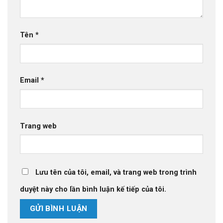
Tên
*
Email
*
Trang web
Lưu tên của tôi, email, và trang web trong trình
duyệt này cho lần bình luận kế tiếp của tôi.