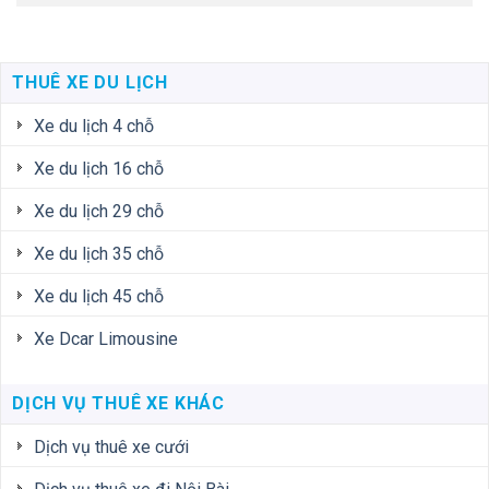
THUÊ XE DU LỊCH
Xe du lịch 4 chỗ
Xe du lịch 16 chỗ
Xe du lịch 29 chỗ
Xe du lịch 35 chỗ
Xe du lịch 45 chỗ
Xe Dcar Limousine
DỊCH VỤ THUÊ XE KHÁC
Dịch vụ thuê xe cưới