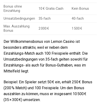
Bonus ohne
10 € Gratis‑Cash
Kein Bonus
Einzahlung
Umsatzbedingungen
35‑fach
40‑fach
Max. Auszahlung
2 000 €
1 500 €
Bonus
Der Willkommensbonus von Lemon Casino ist
besonders attraktiv, weil er neben dem
Einzahlungs‑Match auch 100 Freispiele enthält. Die
Umsatzbedingungen von 35‑fach gelten sowohl für
Einzahlungs‑ als auch für Bonus‑Guthaben, was im
Mittelfeld liegt.
Beispiel: Ein Spieler setzt 50 € ein, erhält 250 € Bonus
(200 % Match) und 100 Freispiele. Um den Bonus
auszahlen zu können, muss er insgesamt 10 500 €
(35 × 300 €) umsetzen.