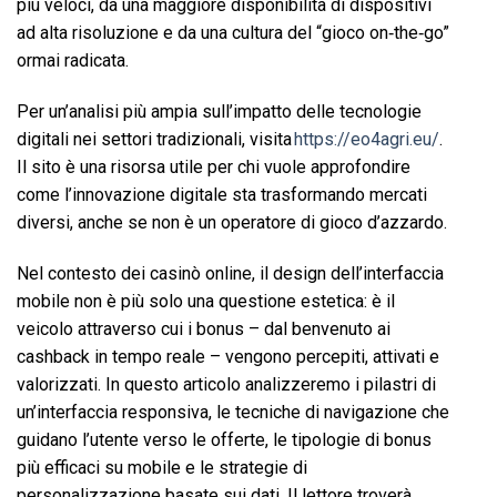
più veloci, da una maggiore disponibilità di dispositivi
ad alta risoluzione e da una cultura del “gioco on‑the‑go”
ormai radicata.
Per un’analisi più ampia sull’impatto delle tecnologie
digitali nei settori tradizionali, visita
https://eo4agri.eu/
.
Il sito è una risorsa utile per chi vuole approfondire
come l’innovazione digitale sta trasformando mercati
diversi, anche se non è un operatore di gioco d’azzardo.
Nel contesto dei casinò online, il design dell’interfaccia
mobile non è più solo una questione estetica: è il
veicolo attraverso cui i bonus – dal benvenuto ai
cashback in tempo reale – vengono percepiti, attivati e
valorizzati. In questo articolo analizzeremo i pilastri di
un’interfaccia responsiva, le tecniche di navigazione che
guidano l’utente verso le offerte, le tipologie di bonus
più efficaci su mobile e le strategie di
personalizzazione basate sui dati. Il lettore troverà