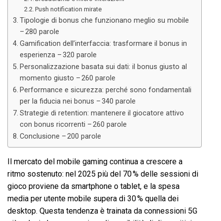
Push notification mirate
Tipologie di bonus che funzionano meglio su mobile
– 280 parole
Gamification dell’interfaccia: trasformare il bonus in
esperienza – 320 parole
Personalizzazione basata sui dati: il bonus giusto al
momento giusto – 260 parole
Performance e sicurezza: perché sono fondamentali
per la fiducia nei bonus – 340 parole
Strategie di retention: mantenere il giocatore attivo
con bonus ricorrenti – 260 parole
Conclusione – 200 parole
Il mercato del mobile gaming continua a crescere a
ritmo sostenuto: nel 2025 più del 70 % delle sessioni di
gioco proviene da smartphone o tablet, e la spesa
media per utente mobile supera di 30 % quella dei
desktop. Questa tendenza è trainata da connessioni 5G