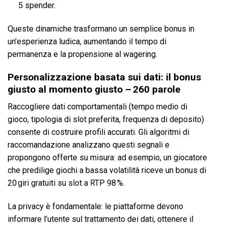
5 spender.
Queste dinamiche trasformano un semplice bonus in
un’esperienza ludica, aumentando il tempo di
permanenza e la propensione al wagering.
Personalizzazione basata sui dati: il bonus
giusto al momento giusto – 260 parole
Raccogliere dati comportamentali (tempo medio di
gioco, tipologia di slot preferita, frequenza di deposito)
consente di costruire profili accurati. Gli algoritmi di
raccomandazione analizzano questi segnali e
propongono offerte su misura: ad esempio, un giocatore
che predilige giochi a bassa volatilità riceve un bonus di
20 giri gratuiti su slot a RTP 98 %.
La privacy è fondamentale: le piattaforme devono
informare l’utente sul trattamento dei dati, ottenere il