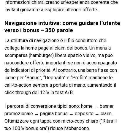
informazioni chiara, creano un’esperienza coerente che
invita il giocatore a esplorare ulteriori offerte.
Navigazione intuitiva: come guidare l’utente
verso i bonus – 350 parole
La struttura di navigazione è il filo conduttore che
collega la home page al claim del bonus. Un menu a
scomparsa (hamburger) libera spazio visivo, ma può
nascondere offerte importanti se non è accompagnato
da indicatori di priorità. Al contrario, una barra fissa con
icone per “Bonus”, “Deposito” e “Profilo” mantiene le
call‑to‑action sempre a portata di mano, aumentando il
click‑through del 12 % in test A/B.
I percorsi di conversione tipici sono: home → banner
promozionale → pagina bonus → deposito → claim.
Ottimizzare ogni tappa con micro‑copy chiaro (“Ritira il
tuo 100 % bonus ora”) riduce l’abbandono.