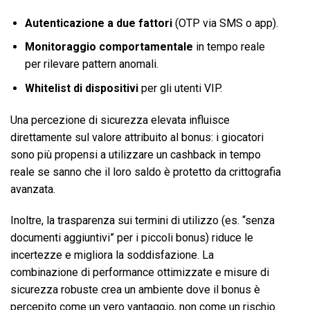
Autenticazione a due fattori
(OTP via SMS o app).
Monitoraggio comportamentale
in tempo reale
per rilevare pattern anomali.
Whitelist di dispositivi
per gli utenti VIP.
Una percezione di sicurezza elevata influisce
direttamente sul valore attribuito al bonus: i giocatori
sono più propensi a utilizzare un cashback in tempo
reale se sanno che il loro saldo è protetto da crittografia
avanzata.
Inoltre, la trasparenza sui termini di utilizzo (es. “senza
documenti aggiuntivi” per i piccoli bonus) riduce le
incertezze e migliora la soddisfazione. La
combinazione di performance ottimizzate e misure di
sicurezza robuste crea un ambiente dove il bonus è
percepito come un vero vantaggio, non come un rischio.