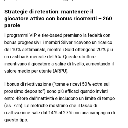
Strategie di retention: mantenere il
giocatore attivo con bonus ricorrenti – 260
parole
I programmi VIP e tier‑based premiano la fedeltà con
bonus progressivi: i membri Silver ricevono un ricarico
del 10 % settimanale, mentre i Gold ottengono 20 % più
un cashback mensile del 5 %. Queste strutture
incentivano il giocatore a salire di livello, aumentando il
valore medio per utente (ARPU).
I bonus di ri‑attivazione (“torna e ricevi 50 % extra sul
prossimo deposito”) sono più efficaci quando inviati
entro 48 ore dall’inattività e includono un limite di tempo
(es. 72 h). Le metriche mostrano che il tasso di
ri‑attivazione sale dal 14 % al 27 % con una campagna di
questo tipo.