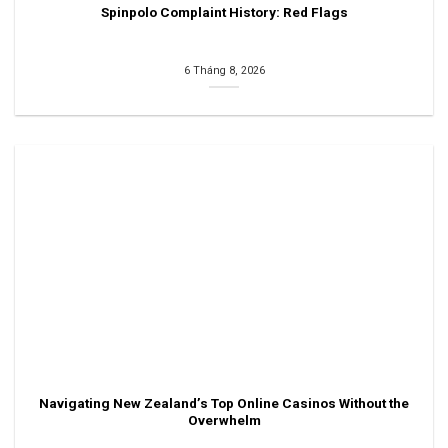
Spinpolo Complaint History: Red Flags
6 Tháng 8, 2026
Navigating New Zealand’s Top Online Casinos Without the
Overwhelm