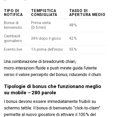
TIPO DI
TEMPISTICA
TASSO DI
NOTIFICA
CONSIGLIATA
APERTURA MEDIO
Bonus di
Prima visita
48 %
benvenuto
(0‑5 min)
Cashback
24 h dopo il gioco
42 %
giornaliero
Evento live
1 h prima dell’inizio
55 %
Una combinazione di breadcrumb chiari,
micro‑interazioni fluide e push mirate guida l’utente
verso il valore percepito del bonus, riducendo il churn.
Tipologie di bonus che funzionano meglio
su mobile – 280 parole
I bonus devono essere immediatamente fruibili su
schermo tattile. Il bonus di benvenuto “click‑to‑claim”
permette al nuovo giocatore di attivare il 100 % del