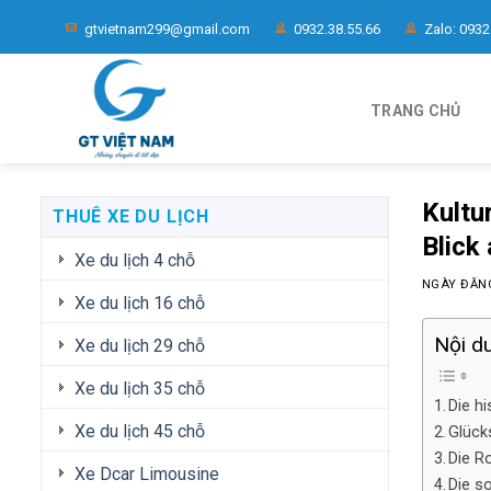
Chuyển
gtvietnam299@gmail.com
0932.38.55.66
Zalo: 0932
đến
nội
dung
TRANG CHỦ
Kultu
THUÊ XE DU LỊCH
Blick
Xe du lịch 4 chỗ
NGÀY ĐĂ
Xe du lịch 16 chỗ
Nội d
Xe du lịch 29 chỗ
Xe du lịch 35 chỗ
Die h
Xe du lịch 45 chỗ
Glück
Die R
Xe Dcar Limousine
Die s