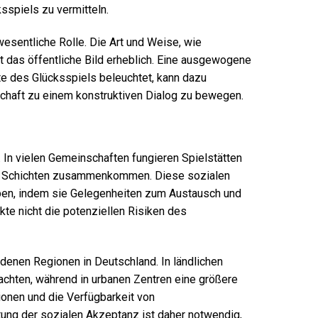
ksspiels zu vermitteln.
sentliche Rolle. Die Art und Weise, wie
st das öffentliche Bild erheblich. Eine ausgewogene
te des Glücksspiels beleuchtet, kann dazu
schaft zu einem konstruktiven Dialog zu bewegen.
 In vielen Gemeinschaften fungieren Spielstätten
en Schichten zusammenkommen. Diese sozialen
aben, indem sie Gelegenheiten zum Austausch und
te nicht die potenziellen Risiken des
denen Regionen in Deutschland. In ländlichen
achten, während in urbanen Zentren eine größere
tionen und die Verfügbarkeit von
tung der sozialen Akzeptanz ist daher notwendig,