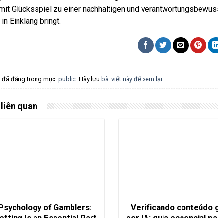
it Glücksspiel zu einer nachhaltigen und verantwortungsbewusste
n Einklang bringt.
ày đã đăng trong mục:
public
. Hãy lưu
bài viết này để xem lại
.
 liên quan
Psychology of Gamblers:
Verificando conteúdo 
tting Is an Essential Part
por IA: guia essencial p