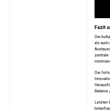
Fazit 
Die kult
als auch
Austausc
zentrale
minimier
Die fort
Innovativ
Herausfo
Balance 
Letzten E
hinterfr