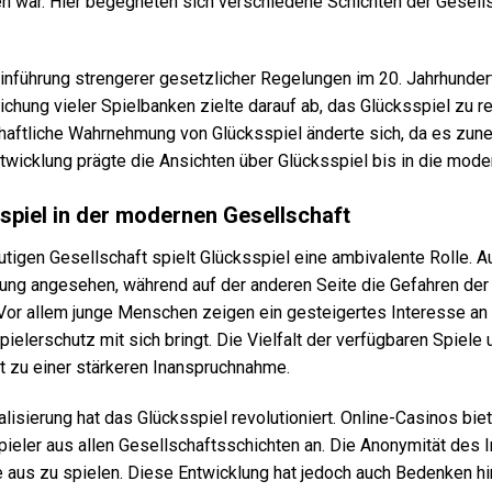
n war. Hier begegneten sich verschiedene Schichten der Gesellsc
Einführung strengerer gesetzlicher Regelungen im 20. Jahrhunder
ichung vieler Spielbanken zielte darauf ab, das Glücksspiel zu r
haftliche Wahrnehmung von Glücksspiel änderte sich, da es zun
wicklung prägte die Ansichten über Glücksspiel bis in die moder
spiel in der modernen Gesellschaft
utigen Gesellschaft spielt Glücksspiel eine ambivalente Rolle. A
tung angesehen, während auf der anderen Seite die Gefahren der S
Vor allem junge Menschen zeigen ein gesteigertes Interesse an
pielerschutz mit sich bringt. Die Vielfalt der verfügbaren Spiele
ft zu einer stärkeren Inanspruchnahme.
alisierung hat das Glücksspiel revolutioniert. Online-Casinos bie
pieler aus allen Gesellschaftsschichten an. Die Anonymität des 
 aus zu spielen. Diese Entwicklung hat jedoch auch Bedenken hin