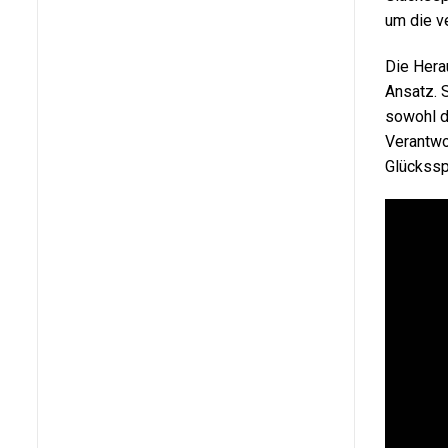
um die v
Die Hera
Ansatz. 
sowohl d
Verantwo
Glücksspi