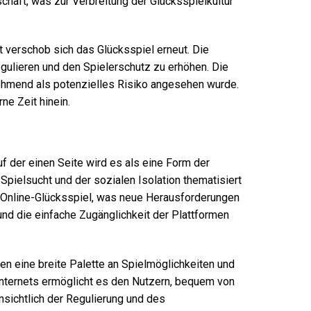
haft, was zur Verbreitung der Glücksspielkultur
t verschob sich das Glücksspiel erneut. Die
egulieren und den Spielerschutz zu erhöhen. Die
ehmend als potenzielles Risiko angesehen wurde.
ne Zeit hinein.
uf der einen Seite wird es als eine Form der
pielsucht und der sozialen Isolation thematisiert
 Online-Glücksspiel, was neue Herausforderungen
 und die einfache Zugänglichkeit der Plattformen
ten eine breite Palette an Spielmöglichkeiten und
Internets ermöglicht es den Nutzern, bequem von
sichtlich der Regulierung und des