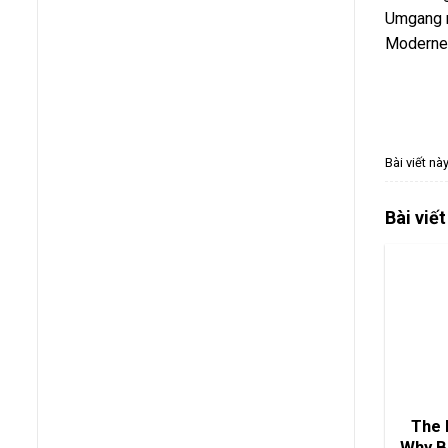
Umgang m
Moderne i
Bài viết n
Bài viết
The 
Why Be