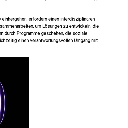
einhergehen, erfordern einen interdisziplinären
zusammenarbeiten, um Lösungen zu entwickeln, die
ann durch Programme geschehen, die soziale
ichzeitig einen verantwortungsvollen Umgang mit