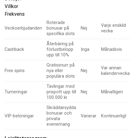
Villkor
Frekvens
Roterade
Varje enskild
Veckoerbjudanden
bonusar på
Nej
vecka
specifika slots
Återbäring på
Cashback
förlustbelopp
Inga
Månadsvis
upp till 10%
Gratissnurr på
Var annan
Free spins
nya eller
Nej
kalendervecka
populära slots
Tävlingar med
Turneringar
prispott upp till
Nej
Månatligen
100 000 kr
Skräddarsydda
bonusar och
VIP-belöningar
Varierar
Kontinuerligt
privata
evenemang