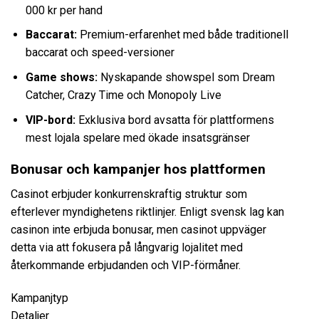
000 kr per hand
Baccarat:
Premium-erfarenhet med både traditionell
baccarat och speed-versioner
Game shows:
Nyskapande showspel som Dream
Catcher, Crazy Time och Monopoly Live
VIP-bord:
Exklusiva bord avsatta för plattformens
mest lojala spelare med ökade insatsgränser
Bonusar och kampanjer hos plattformen
Casinot erbjuder konkurrenskraftig struktur som
efterlever myndighetens riktlinjer. Enligt svensk lag kan
casinon inte erbjuda bonusar, men casinot uppväger
detta via att fokusera på långvarig lojalitet med
återkommande erbjudanden och VIP-förmåner.
Kampanjtyp
Detaljer