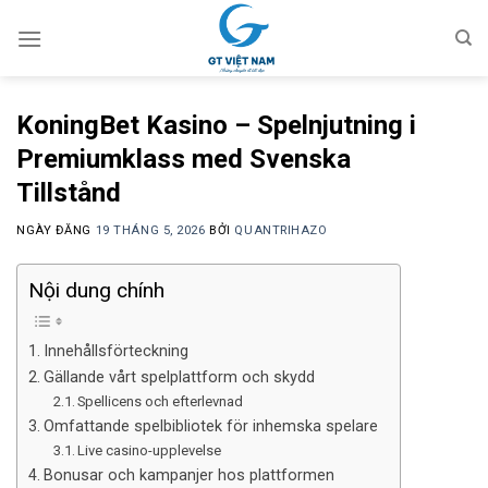
Chuyển
đến
nội
dung
KoningBet Kasino – Spelnjutning i
Premiumklass med Svenska
Tillstånd
NGÀY ĐĂNG
19 THÁNG 5, 2026
BỞI
QUANTRIHAZO
Nội dung chính
Innehållsförteckning
Gällande vårt spelplattform och skydd
Spellicens och efterlevnad
Omfattande spelbibliotek för inhemska spelare
Live casino-upplevelse
Bonusar och kampanjer hos plattformen