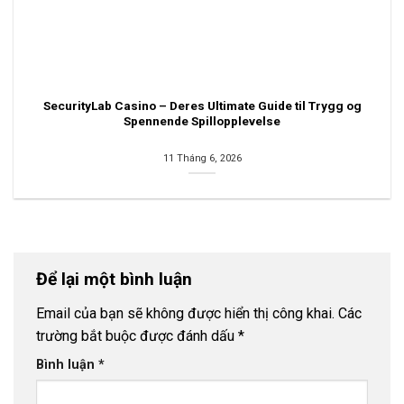
SecurityLab Casino – Deres Ultimate Guide til Trygg og
Spennende Spillopplevelse
11 Tháng 6, 2026
Để lại một bình luận
Email của bạn sẽ không được hiển thị công khai.
Các
trường bắt buộc được đánh dấu
*
Bình luận
*