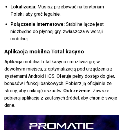
Lokalizacja:
Musisz przebywać na terytorium
Polski, aby grać legalnie.
Połączenie internetowe:
Stabilne łącze jest
niezbędne do płynnej gry, zwłaszcza w wersji
mobilnej.
Aplikacja mobilna Total kasyno
Aplikacja mobilna Total kasyno umożliwia grę w
dowolnym miejscu, z optymalizacją pod urządzenia z
systemami Android i iOS. Oferuje pełny dostęp do gier,
bonusów i funkcji bankowych. Pobierz ją oficjalnie ze
strony, aby uniknąć oszustw.
Ostrzeżenie:
Zawsze
pobieraj aplikacje z zaufanych źródeł, aby chronić swoje
dane.