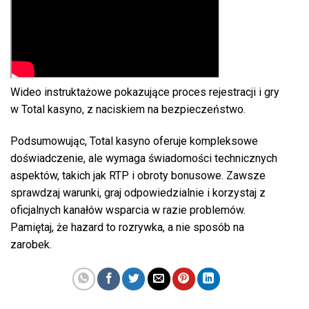
Wideo instruktażowe pokazujące proces rejestracji i gry
w Total kasyno, z naciskiem na bezpieczeństwo.
Podsumowując, Total kasyno oferuje kompleksowe
doświadczenie, ale wymaga świadomości technicznych
aspektów, takich jak RTP i obroty bonusowe. Zawsze
sprawdzaj warunki, graj odpowiedzialnie i korzystaj z
oficjalnych kanałów wsparcia w razie problemów.
Pamiętaj, że hazard to rozrywka, a nie sposób na
zarobek.