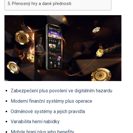
Přenosný hry a dané přednosti
Zabezpečení plus povolení ve digitálním hazardu
Moderní finanční systémy plus operace
Odměnové systémy a jejich pravidla
Variabilita herní nabídky
Mobile hraní plus jeho benefity