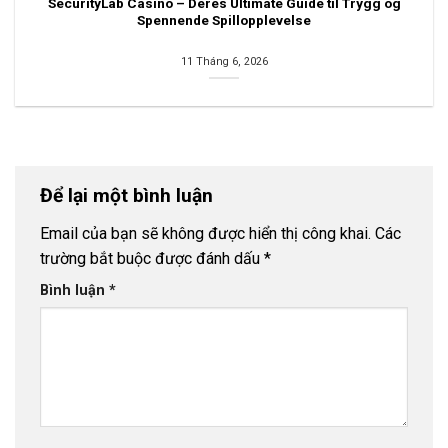
SecurityLab Casino – Deres Ultimate Guide til Trygg og
Spennende Spillopplevelse
11 Tháng 6, 2026
Để lại một bình luận
Email của bạn sẽ không được hiển thị công khai.
Các
trường bắt buộc được đánh dấu
*
Bình luận
*