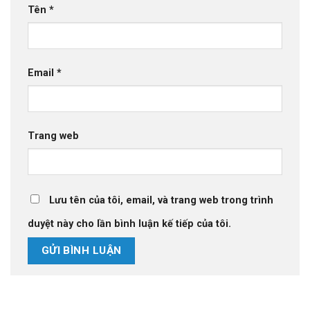
Tên
*
Email
*
Trang web
Lưu tên của tôi, email, và trang web trong trình
duyệt này cho lần bình luận kế tiếp của tôi.