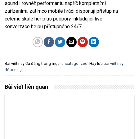
sound i rovněž performantu napříč kompletními
zařízeními, zatímco mobile hráči disponují přístup na
celému škále her plus podpory inkludující live
konverzace helpu přístupného 24/7.
Bài viết này đã đăng trong mục:
uncategorized
. Hãy lưu
bài viết này
để xem lại
.
Bài viết liên quan