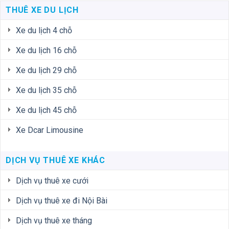
THUÊ XE DU LỊCH
Xe du lịch 4 chỗ
Xe du lịch 16 chỗ
Xe du lịch 29 chỗ
Xe du lịch 35 chỗ
Xe du lịch 45 chỗ
Xe Dcar Limousine
DỊCH VỤ THUÊ XE KHÁC
Dịch vụ thuê xe cưới
Dịch vụ thuê xe đi Nội Bài
Dịch vụ thuê xe tháng