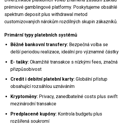
prémiové gamblingové platformy. Poskytujeme obsáhlé
spektrum deposit plus withdrawal metod
customizovaných nárokům rozdílných skupin zákazníků.
Primární typy platebních systémů
Běžné bankovní transfery:
Bezpečná volba se
delší periodou realizace, ideální pro významné částky
E- tašky:
Okamžité transakce s nízkými fees, značná
přizpůsobivost
Credit i debitní platební karty:
Globální přístup
obsahující rozsáhlou uznáváním
Kryptoměny:
Privacy, zanedbatelné costs plus swift
mezinárodní transakce
Predplacené kupóny:
Kontrola budgetu plus
rozšířená soukromí