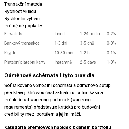
Transakční metoda
Rychlost vkladu
Rychlostní výběru
Průměrné poplatky
E- wallets
Ihned
1-24 hodin
0-2%
Bankový transakce
1-3 dni
3-5 dnů
0-3%
Krypto
10-30 min
1-2 h
0-1%
Platební platební karty
Instantně
2-5 days
1-3%
Odměnové schémata i tyto pravidla
Sofistikované věrnostní schémata a odměnové setup
představují klíčovou část aktuálního online kasina.
Průhlednost wagering podmínek (wagering
requirements) představuje kritická pro budování
credibility mezi portálem a jejími hráči.
Kategorie prémiových nabídek z daném portfoliu