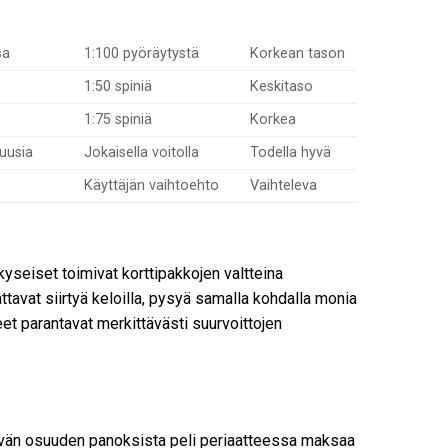
sa
1:100 pyöräytystä
Korkean tason
1:50 spiniä
Keskitaso
1:75 spiniä
Korkea
 uusia
Jokaisella voitolla
Todella hyvä
Käyttäjän vaihtoehto
Vaihteleva
yseiset toimivat korttipakkojen valtteina
ttavat siirtyä keloilla, pysyä samalla kohdalla monia
et parantavat merkittävästi suurvoittojen
tävän osuuden panoksista peli periaatteessa maksaa