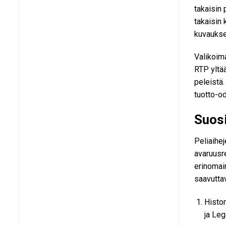
takaisin 
takaisin 
kuvaukse
Valikoim
RTP yltää
peleistä.
tuotto-od
Suosi
Peliaihe
avaruusre
erinomain
saavuttav
Histor
ja Le