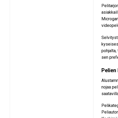
Pelitarjo
asiakkai
Microgam
videopele
Selvityst
kyseises
pohjalta,
sen pref
Pelien
Alustamme
nojaa pel
saatavill
Pelikate
Peliauto