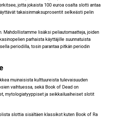
kitsee, jotta jokaista 100 euroa osalta slotti antaa
näyttävät takaisinmaksuprosentit selkeästi pelin
. Mahdollistamme lisäksi peliautomaatteja, joiden
asinopelien parhaista käyttäjille suunnatuista
sella periodilla, tosin parantaa pitkän periodin
e
kkea muinaisista kulttuureista tulevaisuuden
vuosien vaihtuessa, sekä Book of Dead on
, mytologiatyyppiset ja seikkailuaiheiset slotit
lista slottia sisältäen klassikot kuten Book of Ra