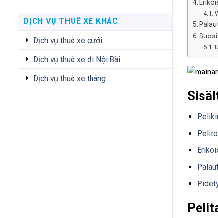
Erikoi
W
DỊCH VỤ THUÊ XE KHÁC
Palau
Suosi
Dịch vụ thuê xe cưới
U
Dịch vụ thuê xe đi Nội Bài
Dịch vụ thuê xe tháng
Sisäl
Peliki
Pelito
Eriko
Palaut
Pidet
Pelit