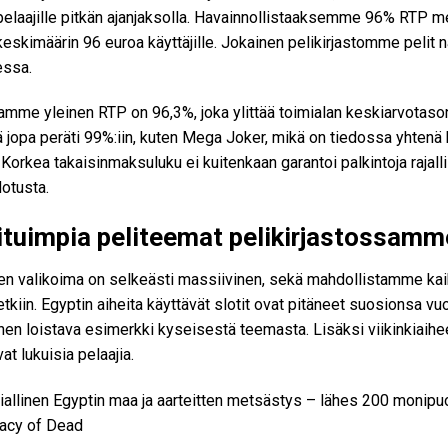
pelaajille pitkän ajanjaksolla. Havainnollistaaksemme 96% RTP mer
keskimäärin 96 euroa käyttäjille. Jokainen pelikirjastomme pelit 
ssa.
amme yleinen RTP on 96,3%, joka ylittää toimialan keskiarvotason
 jopa peräti 99%:iin, kuten Mega Joker, mikä on tiedossa yhtenä k
 Korkea takaisinmaksuluku ei kuitenkaan garantoi palkintoja rajalli
otusta.
tuimpia peliteemat pelikirjastossamm
jen valikoima on selkeästi massiivinen, sekä mahdollistamme kai
tkiin. Egyptin aiheita käyttävät slotit ovat pitäneet suosionsa 
en loistava esimerkki kyseisestä teemasta. Lisäksi viikinkiaiheet
at lukuisia pelaajia.
iallinen Egyptin maa ja aarteitten metsästys – lähes 200 monipuo
gacy of Dead