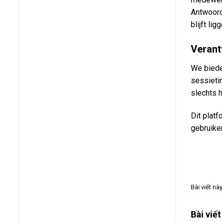
Antwoord
blijft lig
Verant
We biede
sessieti
slechts h
Dit plat
gebruike
Bài viết n
Bài viết