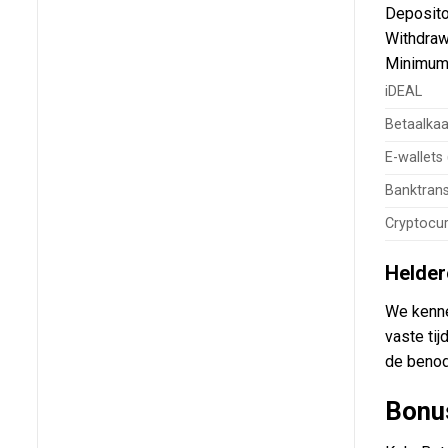
Deposito
Withdrawa
Minimum
iDEAL
Betaalkaa
E-wallets (
Banktrans
Cryptocur
Helder
We kenne
vaste ti
de benod
Bonu