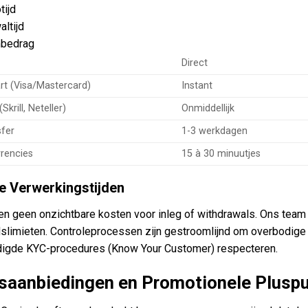
tijd
ltijd
bedrag
Direct
rt (Visa/Mastercard)
Instant
Skrill, Neteller)
Onmiddellijk
fer
1-3 werkdagen
rencies
15 à 30 minuutjes
e Verwerkingstijden
n geen onzichtbare kosten voor inleg of withdrawals. Ons team
jdslimieten. Controleprocessen zijn gestroomlijnd om overbodig
igde KYC-procedures (Know Your Customer) respecteren.
saanbiedingen en Promotionele Plusp