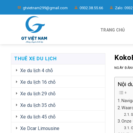
Chuyển
gtvietnam299@gmail.com
0932.38.55.66
Zalo: 0932
đến
nội
dung
TRANG CHỦ
KokoB
THUÊ XE DU LỊCH
NGÀY ĐĂ
Xe du lịch 4 chỗ
Xe du lịch 16 chỗ
Nội d
Xe du lịch 29 chỗ
Navig
Xe du lịch 35 chỗ
Waaro
S
Xe du lịch 45 chỗ
Onze 
Xe Dcar Limousine
G