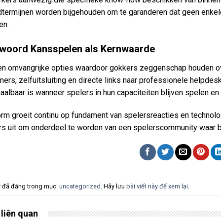
termijnen worden bijgehouden om te garanderen dat geen enkel
gen.
woord Kansspelen als Kernwaarde
n omvangrijke opties waardoor gokkers zeggenschap houden ove
mers, zelfuitsluiting en directe links naar professionele helpd
aalbaar is wanneer spelers in hun capaciteiten blijven spelen en
form groeit continu op fundament van spelersreacties en techno
rs uit om onderdeel te worden van een spelerscommunity waar b
ày đã đăng trong mục:
uncategorized
. Hãy lưu
bài viết này để xem lại
.
 liên quan