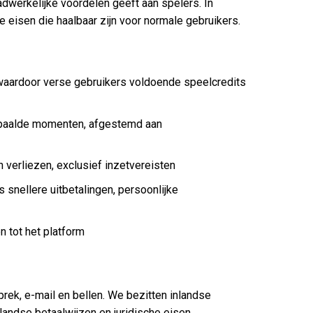
werkelijke voordelen geeft aan spelers. In
e eisen die haalbaar zijn voor normale gebruikers.
waardoor verse gebruikers voldoende speelcredits
paalde momenten, afgestemd aan
 verliezen, exclusief inzetvereisten
 snellere uitbetalingen, persoonlijke
n tot het platform
rek, e-mail en bellen. We bezitten inlandse
ndse betaalwijzen en juridische eisen.