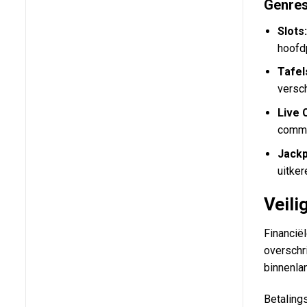
Genres
Slots
hoofd
Tafel
versc
Live 
commu
Jack
uitker
Veili
Financiël
overschr
binnenla
Betalin