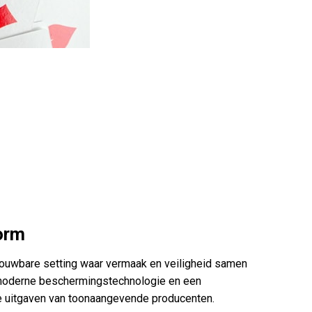
orm
ouwbare setting waar vermaak en veiligheid samen
 moderne beschermingstechnologie en een
te uitgaven van toonaangevende producenten.