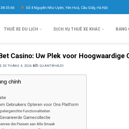
.38.55.66
Số 4 Nguyễn Như Uyên, Yên Hoà, Cầu Giấy, Hà Nội
THUÊ XE DU LỊCH
DỊCH VỤ THUÊ XE KHÁC
BẢNG 
et Casino: Uw Plek voor Hoogwaardige 
NG
30 THÁNG 4, 2026
BỞI
QUANTRIHAZO
ung chính
atie
m Gebruikers Opteren voor Ons Platform
pelergerichte Functionaliteiten
Gevarieerde Gamecollectie
enres die Passen aan Alle Smaak