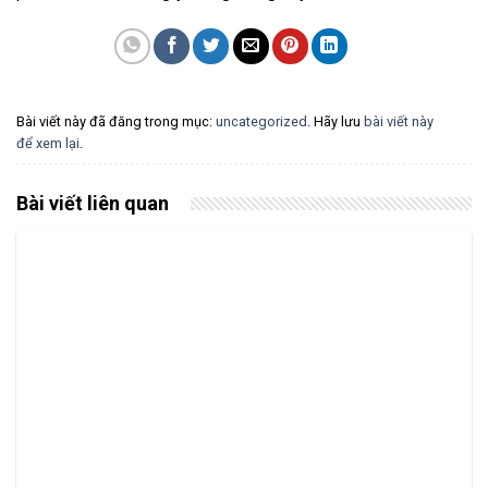
Bài viết này đã đăng trong mục:
uncategorized
. Hãy lưu
bài viết này
để xem lại
.
Bài viết liên quan