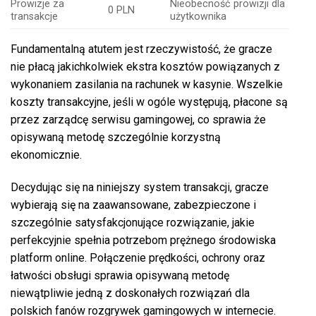
Prowizje za
Nieobecność prowizji dla
0 PLN
transakcje
użytkownika
Fundamentalną atutem jest rzeczywistość, że gracze
nie płacą jakichkolwiek ekstra kosztów powiązanych z
wykonaniem zasilania na rachunek w kasynie. Wszelkie
koszty transakcyjne, jeśli w ogóle występują, płacone są
przez zarządcę serwisu gamingowej, co sprawia że
opisywaną metodę szczególnie korzystną
ekonomicznie.
Decydując się na niniejszy system transakcji, gracze
wybierają się na zaawansowane, zabezpieczone i
szczególnie satysfakcjonujące rozwiązanie, jakie
perfekcyjnie spełnia potrzebom prężnego środowiska
platform online. Połączenie prędkości, ochrony oraz
łatwości obsługi sprawia opisywaną metodę
niewątpliwie jedną z doskonałych rozwiązań dla
polskich fanów rozgrywek gamingowych w internecie.