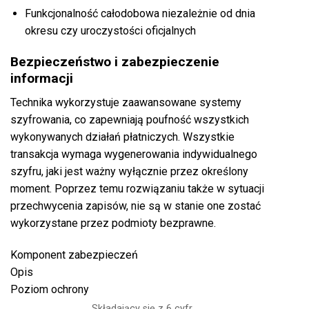
Funkcjonalność całodobowa niezależnie od dnia
okresu czy uroczystości oficjalnych
Bezpieczeństwo i zabezpieczenie
informacji
Technika wykorzystuje zaawansowane systemy
szyfrowania, co zapewniają poufność wszystkich
wykonywanych działań płatniczych. Wszystkie
transakcja wymaga wygenerowania indywidualnego
szyfru, jaki jest ważny wyłącznie przez określony
moment. Poprzez temu rozwiązaniu także w sytuacji
przechwycenia zapisów, nie są w stanie one zostać
wykorzystane przez podmioty bezprawne.
Komponent zabezpieczeń
Opis
Poziom ochrony
Składający się z 6 cyfr