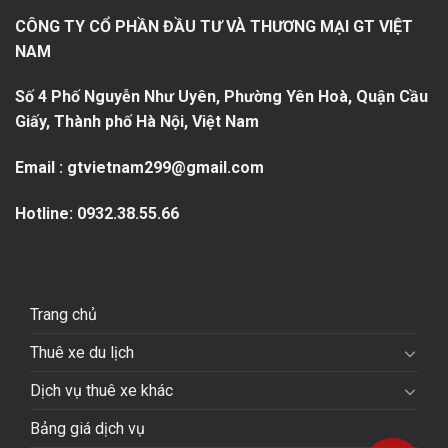
CÔNG TY CỔ PHẦN ĐẦU TƯ VÀ THƯƠNG MẠI GT VIỆT
NAM
Số 4 Phố Nguyễn Như Uyên, Phường Yên Hoà, Quận Cầu
Giấy, Thành phố Hà Nội, Việt Nam
Email : gtvietnam299@gmail.com
Hotline:
0932.38.55.66
Trang chủ
Thuê xe du lịch
Dịch vụ thuê xe khác
Bảng giá dịch vụ