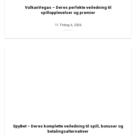
VulkanVegas – Deres perfekte veiledning til
spillopplevelser og premier
11 Tháng 6, 2026
SpyBet – Deres komplette veiledning til spill, bonuser og
betalingsalternativer