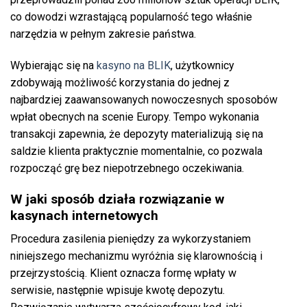
co dowodzi wzrastającą popularność tego właśnie
narzędzia w pełnym zakresie państwa.
Wybierając się na
kasyno na BLIK
, użytkownicy
zdobywają możliwość korzystania do jednej z
najbardziej zaawansowanych nowoczesnych sposobów
wpłat obecnych na scenie Europy. Tempo wykonania
transakcji zapewnia, że depozyty materializują się na
saldzie klienta praktycznie momentalnie, co pozwala
rozpocząć grę bez niepotrzebnego oczekiwania.
W jaki sposób działa rozwiązanie w
kasynach internetowych
Procedura zasilenia pieniędzy za wykorzystaniem
niniejszego mechanizmu wyróżnia się klarownością i
przejrzystością. Klient oznacza formę wpłaty w
serwisie, następnie wpisuje kwotę depozytu.