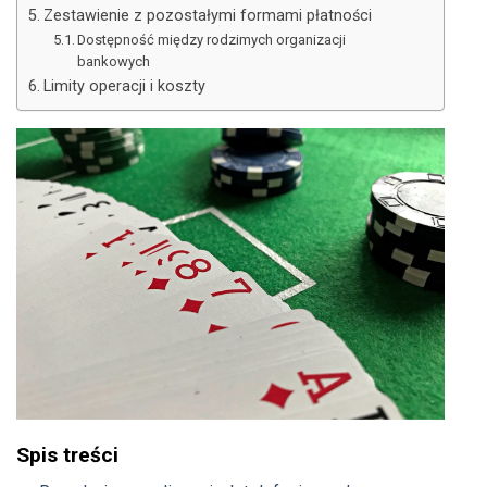
Zestawienie z pozostałymi formami płatności
Dostępność między rodzimych organizacji
bankowych
Limity operacji i koszty
Spis treści