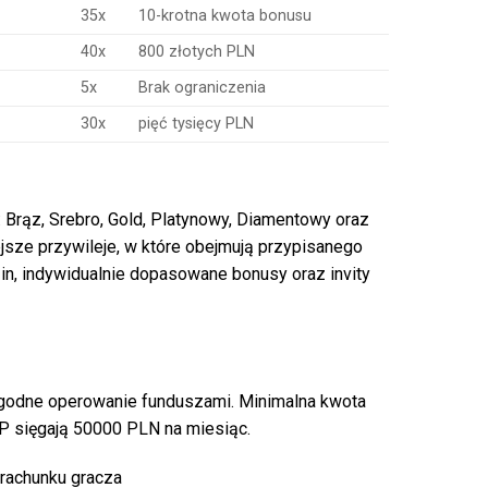
35x
10-krotna kwota bonusu
40x
800 złotych PLN
5x
Brak ograniczenia
30x
pięć tysięcy PLN
Brąz, Srebro, Gold, Platynowy, Diamentowy oraz
ejsze przywileje, w które obejmują przypisanego
n, indywidualnie dopasowane bonusy oraz invity
ygodne operowanie funduszami. Minimalna kwota
VIP sięgają 50000 PLN na miesiąc.
 rachunku gracza