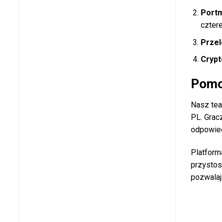
Portm
czter
Prze
Crypt
Pomo
Nasz tea
PL. Gracz
odpowied
Platform
przystos
pozwalaj