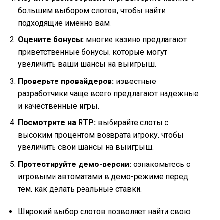
большим выбором слотов, чтобы найти
подходящие именно вам.
Оцените бонусы:
многие казино предлагают
приветственные бонусы, которые могут
увеличить ваши шансы на выигрыш.
Проверьте провайдеров:
известные
разработчики чаще всего предлагают надежные
и качественные игры.
Посмотрите на RTP:
выбирайте слоты с
высоким процентом возврата игроку, чтобы
увеличить свои шансы на выигрыш.
Протестируйте демо-версии:
ознакомьтесь с
игровыми автоматами в демо-режиме перед
тем, как делать реальные ставки.
Широкий выбор слотов позволяет найти свою