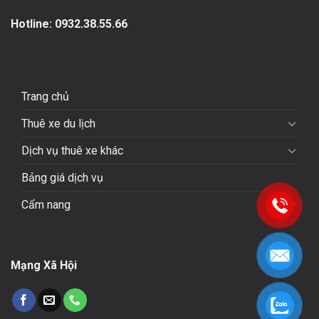
Hotline:
0932.38.55.66
Trang chủ
Thuê xe du lịch
Dịch vụ thuê xe khác
Bảng giá dịch vụ
Cẩm nang
Mạng Xã Hội