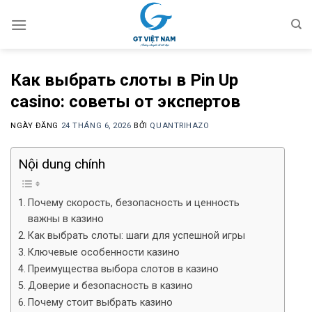
Chuyển
đến
nội
dung
Как выбрать слоты в Pin Up
casino: советы от экспертов
NGÀY ĐĂNG
24 THÁNG 6, 2026
BỞI
QUANTRIHAZO
Nội dung chính
Почему скорость, безопасность и ценность
важны в казино
Как выбрать слоты: шаги для успешной игры
Ключевые особенности казино
Преимущества выбора слотов в казино
Доверие и безопасность в казино
Почему стоит выбрать казино