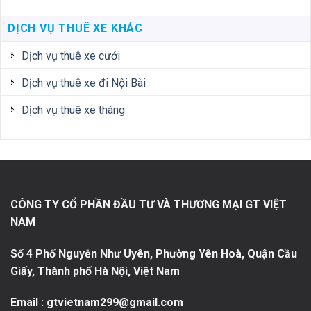
DỊCH VỤ THUÊ XE KHÁC
Dịch vụ thuê xe cưới
Dịch vụ thuê xe đi Nội Bài
Dịch vụ thuê xe tháng
CÔNG TY CỔ PHẦN ĐẦU TƯ VÀ THƯƠNG MẠI GT VIỆT
NAM
Số 4 Phố Nguyễn Như Uyên, Phường Yên Hoà, Quận Cầu
Giấy, Thành phố Hà Nội, Việt Nam
Email : gtvietnam299@gmail.com