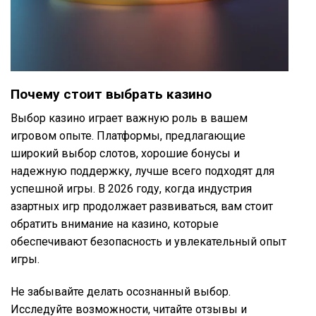
Почему стоит выбрать казино
Выбор казино играет важную роль в вашем
игровом опыте. Платформы, предлагающие
широкий выбор слотов, хорошие бонусы и
надежную поддержку, лучше всего подходят для
успешной игры. В 2026 году, когда индустрия
азартных игр продолжает развиваться, вам стоит
обратить внимание на казино, которые
обеспечивают безопасность и увлекательный опыт
игры.
Не забывайте делать осознанный выбор.
Исследуйте возможности, читайте отзывы и