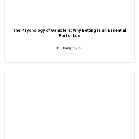
The Psychology of Gamblers: Why Betting Is an Essential
Part of Life
31 Tháng 7, 2026