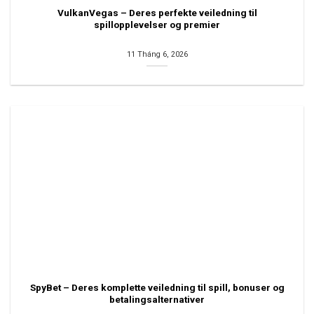
VulkanVegas – Deres perfekte veiledning til
spillopplevelser og premier
11 Tháng 6, 2026
SpyBet – Deres komplette veiledning til spill, bonuser og
betalingsalternativer