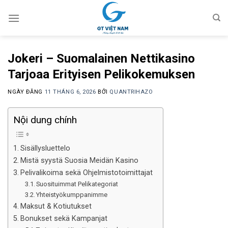
Chuyển
đến
nội
dung
Jokeri – Suomalainen Nettikasino
Tarjoaa Erityisen Pelikokemuksen
NGÀY ĐĂNG
11 THÁNG 6, 2026
BỞI
QUANTRIHAZO
Nội dung chính
Sisällysluettelo
Mistä syystä Suosia Meidän Kasino
Pelivalikoima sekä Ohjelmistotoimittajat
Suosituimmat Pelikategoriat
Yhteistyökumppanimme
Maksut & Kotiutukset
Bonukset sekä Kampanjat