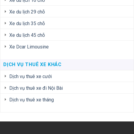
Xe du lịch 16 chỗ
Xe du lịch 29 chỗ
Xe du lịch 35 chỗ
Xe du lịch 45 chỗ
Xe Dcar Limousine
DỊCH VỤ THUÊ XE KHÁC
Dịch vụ thuê xe cưới
Dịch vụ thuê xe đi Nội Bài
Dịch vụ thuê xe tháng