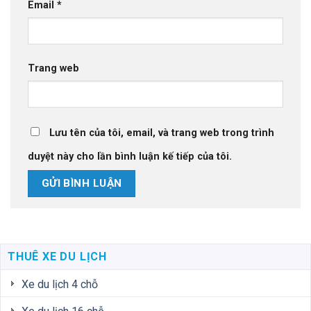
Email
*
Trang web
Lưu tên của tôi, email, và trang web trong trình
duyệt này cho lần bình luận kế tiếp của tôi.
THUÊ XE DU LỊCH
Xe du lịch 4 chỗ