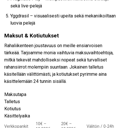
sekä live-pelejä
Yggdrasil – visuaalisesti upeita sekä mekaniikoiltaan
luovia pelejä
Maksut & Kotiutukset
Rahaliikenteen joustavuus on meille ensiarvoisen
tärkeää. Tarjoamme monia vaihtuvia maksuvaihtoehtoja,
mitkä tekevät mahdolliseksi nopeat sekä turvalliset
rahansiirrot molempiin suuntaan. Jokainen talletus
käsitellään välittömästi, ja kotiutukset pyrimme aina
käsittelemään 24 tunnin sisällä.
Maksutapa
Talletus
Kotiutus
Käsittelyaika
10€ –
20€ –
Verkkopankit
Välitön / 0-24h