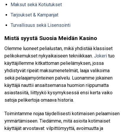
Maksut sekä Kotiutukset
Tarjoukset & Kampanjat
Turvallisuus sekä Lisensointi
Mistä syystä Suosia Meidän Kasino
Olemme luoneet pelialustan, mikä yhdistää klassiset
pelikokemukset nykyaikaiseen tekniikkaan.
Jokeri
tuo
käyttäjillemme kitkattoman pelielämyksen, jossa
yhdistyvät ripeät maksumenetelmät, laaja valikoima
sekä pelaajamyönteinen palvelu. Luonamme jokainen
käyttäjä nauttii ansaitsemansa huomion riippumatta
asiastasiitä, liittyykö kysymyksessä ensi kerta vaiko
satoja pelikertoja omaava historia.
Toimintamme nojaa täydellisesti kotimaisen pelaamisen
ymmärtämiseen. Tiedämme, mitä asioita kotimaiset
käyttäjät arvostavat: vilpittömyyttä, avoimuutta ja