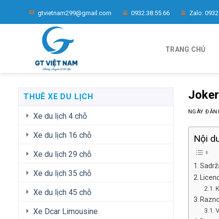
Chuyển
gtvietnam299@gmail.com
0932.38.55.66
Zalo: 0932
đến
nội
dung
TRANG CHỦ
Joker
THUÊ XE DU LỊCH
NGÀY ĐĂ
Xe du lịch 4 chỗ
Xe du lịch 16 chỗ
Nội d
Xe du lịch 29 chỗ
Sadrž
Xe du lịch 35 chỗ
Licen
K
Xe du lịch 45 chỗ
Razno
Xe Dcar Limousine
V