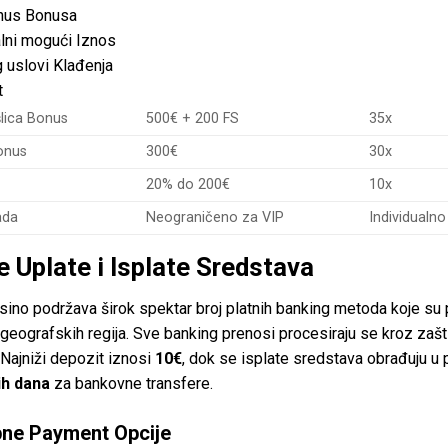
nus Bonusa
ni mogući Iznos
 uslovi Klađenja
t
lica Bonus
500€ + 200 FS
35x
onus
300€
30x
20% do 200€
10x
ada
Neograničeno za VIP
Individualno
e Uplate i Isplate Sredstava
ino podržava širok spektar broj platnih banking metoda koje su p
h geografskih regija. Sve banking prenosi procesiraju se kroz zaš
 Najniži depozit iznosi
10€
, dok se isplate sredstava obrađuju u
ih dana
za bankovne transfere.
ne Payment Opcije