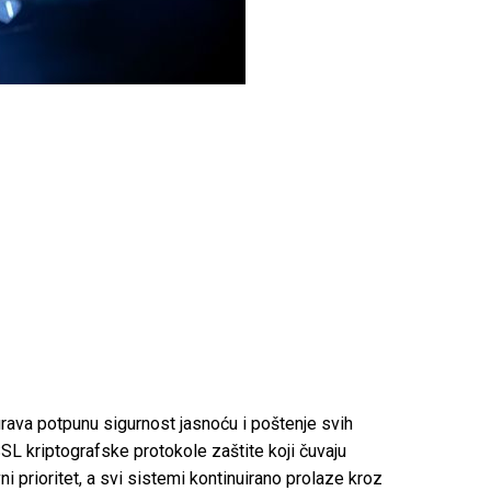
rava potpunu sigurnost jasnoću i poštenje svih
L kriptografske protokole zaštite koji čuvaju
 prioritet, a svi sistemi kontinuirano prolaze kroz