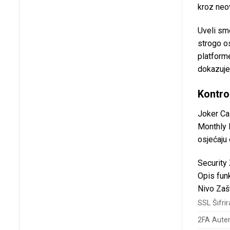
kroz neov
Uveli smo
strogo o
platforme
dokazuje
Kontro
Joker Cas
Monthly l
osjećaju
Security
Opis funk
Nivo Zaš
SSL Šifrir
2FA Autent