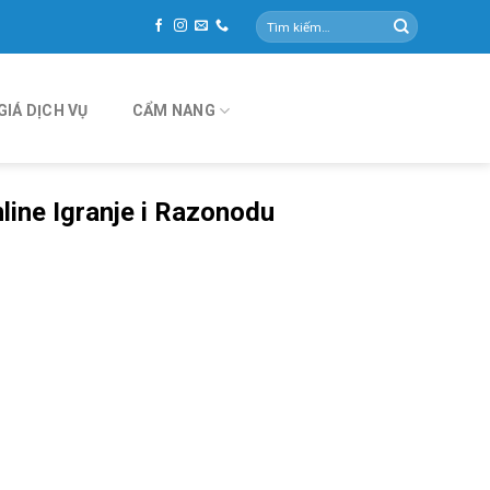
Tìm
kiếm:
GIÁ DỊCH VỤ
CẨM NANG
line Igranje i Razonodu