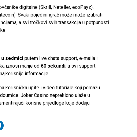
čanike digitalne (Skrill, Neteller, ecoPayz),
itecoin). Svaki pojedini igrač može može izabrati
ijama, a svi troškovi svih transakcija u potpunosti
ke.
 u sedmici
putem live chata support, e-maila i
nika iznosi manje od
60 sekundi
, a svi support
ajkorisnije informacije.
a korisnička upite i video tutoriale koji pomažu
nedoumice. Joker Casino neprekidno ulaže u
mentirajući korisne prijedloge koje dodaju