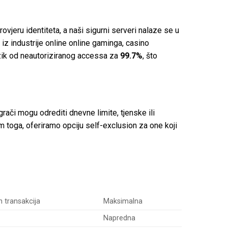
vjeru identiteta, a naši sigurni serveri nalaze se u
 industrije online online gaminga, casino
izik od neautoriziranog accessa za
99.7%
, što
grači mogu odrediti dnevne limite, tjenske ili
 toga, oferiramo opciju self-exclusion za one koji
h transakcija
Maksimalna
Napredna