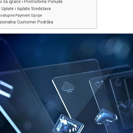
i za igrače i Promotivne Ponude
 Uplate i Isplate Sredstava
ostupne Payment Opcije
sionalna Customer Podrška