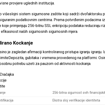
isne provjere uglednih institucija.
 višeslojni sistem sigurnosne zaštite koji sadrži dvofaktorsku pro
siguranim podatkovnim centrima. Prema potvrđenim podacima iz iz
 koje primjenjuju 256-bitnu SSL enkripciju podataka reduciraju r
 efikasnost naših sigurnosnih sigurnosnih mjera.
lirano Kockanje
ino je zagledan afirmaciji kontroliranog pristupa igranju igranju. I
imiteDepozita, gubitaka i vremena provedenog na platformi. Osim
 osobnu potrebu uzeti za pauzom od aktivnosti kockanja.
 Značajka
cije
tite
anje
256-bitna sigurnost svih financijski
ifikacija
Ekstra sloj verifikacije identiteta