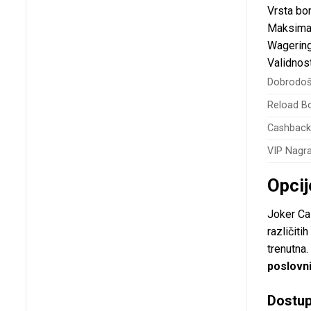
Vrsta bo
Maksimal
Wagering
Validnos
Dobrodoš
Reload B
Cashback
VIP Nagr
Opcij
Joker Cas
različiti
trenutna.
poslovn
Dostup