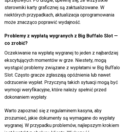
sprzętowych. Po drugie, upewnij się, że wszystkie
sterowniki karty graficznej są zaktualizowane. W
niektórych przypadkach, aktualizacja oprogramowania
może znacząco poprawić wydajność.
Problemy z wypłatą wygranych z Big Buffalo Slot —
co zrobić?
Oczekiwanie na wypłatę wygranej to jeden z najbardziej
ekscytujących momentów w grze. Niestety, mogą
wystąpić problemy związane z wypłatami w Big Buffalo
Slot. Często gracze zgłaszają opóźnienia lub nawet
odrzucenie wypłat. Przyczyną takich sytuacji mogą być
wymogi weryfikacyjne, które należy spełnić przed
dokonaniem wypłaty.
Warto zapoznać się z regulaminem kasyna, aby
zrozumieć, jakie dokumenty są wymagane do wypłaty
wygranej. W przypadku problemów, najlepszym krokiem