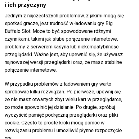
i ich przyczyny
Jednym z najczęstszych problemów, z jakimi mogą się
spotkać gracze, jest trudność w ładowaniu gry Big
Buffalo Slot. Może to być spowodowane różnymi
czynnikami, takimi jak słabe połączenie internetowe,
problemy z serwerem kasyna lub niekompatybilność
przeglądarki. Ważne jest, aby upewnić się, że używasz
najnowszej wersji przeglądarki oraz, że masz stabilne
połączenie internetowe.
W przypadku problemów z ładowaniem gry warto
spróbować kilku rozwiązań. Po pierwsze, upewnij się,
że nie masz otwartych zbyt wielu kart w przeglądarce,
co może spowolnić jej działanie. Po drugie, spróbuj
wyczyścić pamięć podręczną przeglądarki oraz pliki
cookie. Często te proste kroki mogą pomóc w
rozwiązaniu problemu i umożliwić płynne rozpoczęcie
gry.