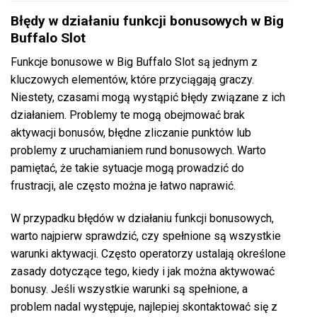
Błędy w działaniu funkcji bonusowych w Big
Buffalo Slot
Funkcje bonusowe w Big Buffalo Slot są jednym z
kluczowych elementów, które przyciągają graczy.
Niestety, czasami mogą wystąpić błędy związane z ich
działaniem. Problemy te mogą obejmować brak
aktywacji bonusów, błędne zliczanie punktów lub
problemy z uruchamianiem rund bonusowych. Warto
pamiętać, że takie sytuacje mogą prowadzić do
frustracji, ale często można je łatwo naprawić.
W przypadku błędów w działaniu funkcji bonusowych,
warto najpierw sprawdzić, czy spełnione są wszystkie
warunki aktywacji. Często operatorzy ustalają określone
zasady dotyczące tego, kiedy i jak można aktywować
bonusy. Jeśli wszystkie warunki są spełnione, a
problem nadal występuje, najlepiej skontaktować się z