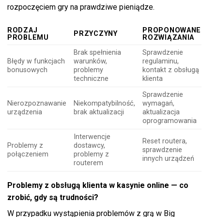
rozpoczęciem gry na prawdziwe pieniądze.
RODZAJ
PROPONOWANE
PRZYCZYNY
PROBLEMU
ROZWIĄZANIA
Brak spełnienia
Sprawdzenie
Błędy w funkcjach
warunków,
regulaminu,
bonusowych
problemy
kontakt z obsługą
techniczne
klienta
Sprawdzenie
Nierozpoznawanie
Niekompatybilność,
wymagań,
urządzenia
brak aktualizacji
aktualizacja
oprogramowania
Interwencje
Reset routera,
Problemy z
dostawcy,
sprawdzenie
połączeniem
problemy z
innych urządzeń
routerem
Problemy z obsługą klienta w kasynie online — co
zrobić, gdy są trudności?
W przypadku wystąpienia problemów z grą w Big