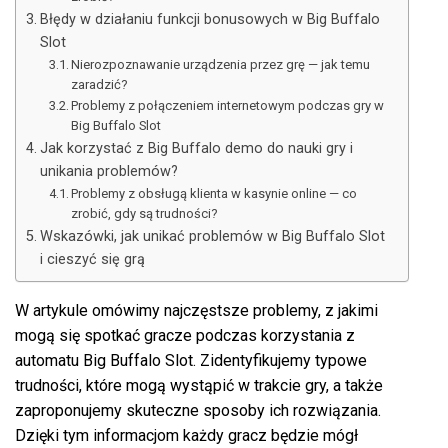
Błędy w działaniu funkcji bonusowych w Big Buffalo
Slot
Nierozpoznawanie urządzenia przez grę — jak temu
zaradzić?
Problemy z połączeniem internetowym podczas gry w
Big Buffalo Slot
Jak korzystać z Big Buffalo demo do nauki gry i
unikania problemów?
Problemy z obsługą klienta w kasynie online — co
zrobić, gdy są trudności?
Wskazówki, jak unikać problemów w Big Buffalo Slot
i cieszyć się grą
W artykule omówimy najczęstsze problemy, z jakimi
mogą się spotkać gracze podczas korzystania z
automatu Big Buffalo Slot. Zidentyfikujemy typowe
trudności, które mogą wystąpić w trakcie gry, a także
zaproponujemy skuteczne sposoby ich rozwiązania.
Dzięki tym informacjom każdy gracz będzie mógł