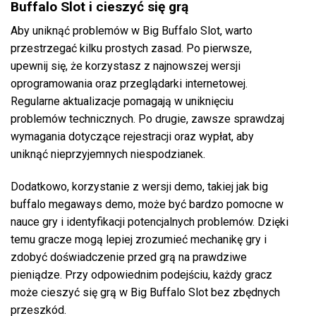
Buffalo Slot i cieszyć się grą
Aby uniknąć problemów w Big Buffalo Slot, warto
przestrzegać kilku prostych zasad. Po pierwsze,
upewnij się, że korzystasz z najnowszej wersji
oprogramowania oraz przeglądarki internetowej.
Regularne aktualizacje pomagają w uniknięciu
problemów technicznych. Po drugie, zawsze sprawdzaj
wymagania dotyczące rejestracji oraz wypłat, aby
uniknąć nieprzyjemnych niespodzianek.
Dodatkowo, korzystanie z wersji demo, takiej jak big
buffalo megaways demo, może być bardzo pomocne w
nauce gry i identyfikacji potencjalnych problemów. Dzięki
temu gracze mogą lepiej zrozumieć mechanikę gry i
zdobyć doświadczenie przed grą na prawdziwe
pieniądze. Przy odpowiednim podejściu, każdy gracz
może cieszyć się grą w Big Buffalo Slot bez zbędnych
przeszkód.