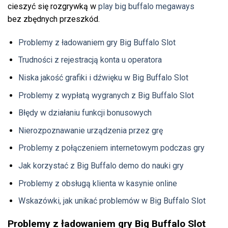
cieszyć się rozgrywką w
play big buffalo megaways
bez zbędnych przeszkód.
Problemy z ładowaniem gry Big Buffalo Slot
Trudności z rejestracją konta u operatora
Niska jakość grafiki i dźwięku w Big Buffalo Slot
Problemy z wypłatą wygranych z Big Buffalo Slot
Błędy w działaniu funkcji bonusowych
Nierozpoznawanie urządzenia przez grę
Problemy z połączeniem internetowym podczas gry
Jak korzystać z Big Buffalo demo do nauki gry
Problemy z obsługą klienta w kasynie online
Wskazówki, jak unikać problemów w Big Buffalo Slot
Problemy z ładowaniem gry Big Buffalo Slot