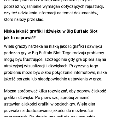
poprzez wyjaśnienie wymagań dotyczących rejestracji,
czy też udzielenie informacji na temat dokumentów,
które należy przesłać.
Niska jakość grafiki i dźwięku w Big Buffalo Slot —
jak to naprawić?
Wielu graczy narzeka na niską jakość grafiki i dźwięku
podczas gry w Big Buffalo Slot. Tego rodzaju problemy
mogą być frustrujące, szczególnie gdy gra opiera się na
atrakcyjnej wizualizacji i dźwiękach. Przyczyną tego
problemu może być słabe połączenie internetowe, niska
jakość sprzętu lub nieodpowiednie ustawienia w grze.
Można spróbować kilku rozwiązań, aby poprawić jakość
grafiki i dźwięku. Po pierwsze, spróbuj zmienić
ustawienia jakości grafiki w opcjach gry. Wiele gier
pozwala na dostosowanie jakości do możliwości