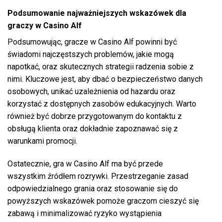
Podsumowanie najważniejszych wskazówek dla
graczy w Casino Alf
Podsumowując, gracze w Casino Alf powinni być
świadomi najczęstszych problemów, jakie mogą
napotkać, oraz skutecznych strategii radzenia sobie z
nimi. Kluczowe jest, aby dbać o bezpieczeństwo danych
osobowych, unikać uzależnienia od hazardu oraz
korzystać z dostępnych zasobów edukacyjnych. Warto
również być dobrze przygotowanym do kontaktu z
obsługą klienta oraz dokładnie zapoznawać się z
warunkami promocji.
Ostatecznie, gra w Casino Alf ma być przede
wszystkim źródłem rozrywki. Przestrzeganie zasad
odpowiedzialnego grania oraz stosowanie się do
powyższych wskazówek pomoże graczom cieszyć się
zabawą i minimalizować ryzyko wystąpienia