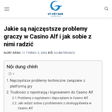
Chuyển
đến
nội
dung
Jakie są najczęstsze problemy
graczy w Casino Alf i jak sobie z
nimi radzić
NGÀY ĐĂNG
11 THÁNG 5, 2026
BỞI
QUANTRIHAZO
Nội dung chính
Najczęstsze problemy techniczne związane z
platformą gry
Trudności z rejestracją i logowaniem do Casino Alf
Problemy z wypłatami i depozytami w Casino Alf
Jak radzić sobie z problemami z obsługą klienta w
Casino Alf