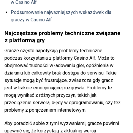
w Casino Alf
Podsumowanie najważniejszych wskazówek dla
graczy w Casino Alf
Najczęstsze problemy techniczne związane
z platformą gry
Gracze często napotykają problemy techniczne
podczas korzystania z platformy Casino Alf. Może to
obejmować trudności w ładowaniu gier, opóźnienia w
działaniu lub całkowity brak dostępu do serwisu. Takie
sytuacje mogą być frustrujące, zwłaszcza gdy gracz
jest w trakcie emocjonującej rozgrywki. Problemy te
mogą wynikać z różnych przyczyn, takich jak
przeciążenie serwera, błędy w oprogramowaniu, czy też
problemy z połączeniem internetowym.
Aby poradzić sobie z tymi wyzwaniami, gracze powinni
upewnić się, że korzystają z aktualnej wersji