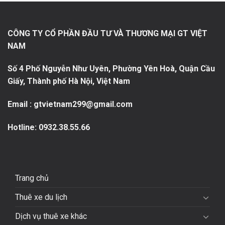
CÔNG TY CỔ PHẦN ĐẦU TƯ VÀ THƯƠNG MẠI GT VIỆT
NAM
Số 4 Phố Nguyễn Như Uyên, Phường Yên Hoà, Quận Cầu
Giấy, Thành phố Hà Nội, Việt Nam
Email : gtvietnam299@gmail.com
Hotline:
0932.38.55.66
Trang chủ
Thuê xe du lịch
Dịch vụ thuê xe khác