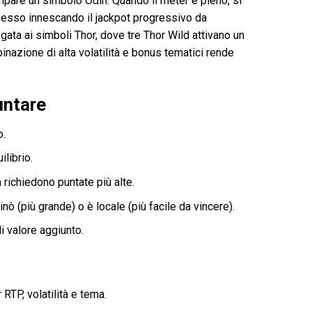
mpare un simbolo Odin. Quando il meter è pieno, si
spesso innescando il jackpot progressivo da
ata ai simboli Thor, dove tre Thor Wild attivano un
inazione di alta volatilità e bonus tematici rende
untare
o.
ilibrio.
 richiedono puntate più alte.
nò (più grande) o è locale (più facile da vincere).
i valore aggiunto.
RTP, volatilità e tema.