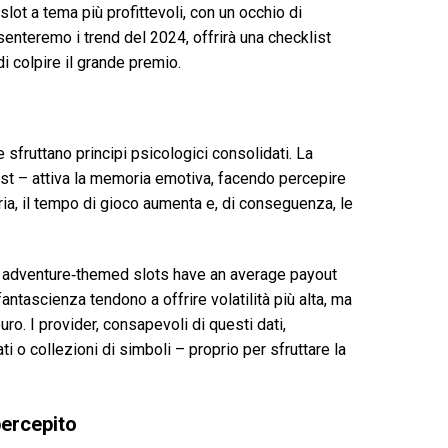
slot a tema più profittevoli, con un occhio di
senteremo i trend del 2024, offrirà una checklist
i colpire il grande premio.
sfruttano principi psicologici consolidati. La
 West – attiva la memoria emotiva, facendo percepire
ria, il tempo di gioco aumenta e, di conseguenza, le
t adventure‑themed slots have an average payout
antascienza tendono a offrire volatilità più alta, ma
o. I provider, consapevoli di questi dati,
i o collezioni di simboli – proprio per sfruttare la
percepito