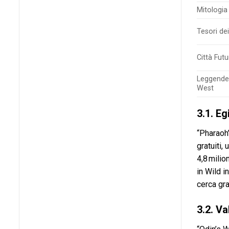
Mitologia
Tesori dei
Città Futu
Leggende 
West
3.1. Eg
“Pharaoh’
gratuiti,
4,8 milio
in Wild i
cerca gra
3.2. Va