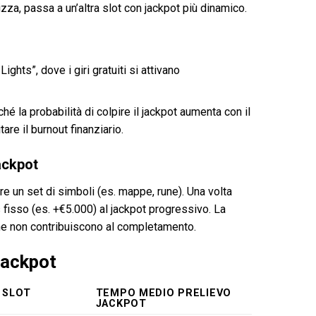
lizza, passa a un’altra slot con jackpot più dinamico.
ghts”, dove i giri gratuiti si attivano
hé la probabilità di colpire il jackpot aumenta con il
are il burnout finanziario.
jackpot
e un set di simboli (es. mappe, rune). Una volta
fisso (es. +€5.000) al jackpot progressivo. La
che non contribuiscono al completamento.
 jackpot
 SLOT
TEMPO MEDIO PRELIEVO
JACKPOT