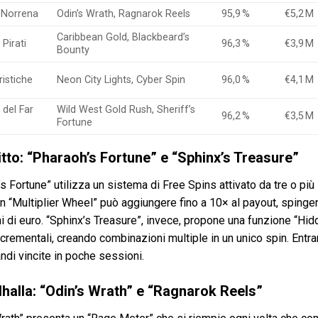
 Norrena
Odin’s Wrath, Ragnarok Reels
95,9 %
€5,2 M
Caribbean Gold, Blackbeard’s
 Pirati
96,3 %
€3,9 M
Bounty
ristiche
Neon City Lights, Cyber Spin
96,0 %
€4,1 M
del Far
Wild West Gold Rush, Sheriff’s
96,2 %
€3,5 M
Fortune
itto: “Pharaoh’s Fortune” e “Sphinx’s Treasure”
s Fortune” utilizza un sistema di Free Spins attivato da tre o più 
 un “Multiplier Wheel” può aggiungere fino a 10× al payout, spinge
ni di euro. “Sphinx’s Treasure”, invece, propone una funzione “Hi
ncrementali, creando combinazioni multiple in un unico spin. Entram
ndi vincite in poche sessioni.
lhalla: “Odin’s Wrath” e “Ragnarok Reels”