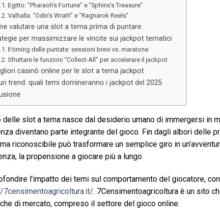
.1. Egitto: “Pharaoh’s Fortune” e “Sphinx’s Treasure”
.2. Valhalla: “Odin’s Wrath” e “Ragnarok Reels”
me valutare una slot a tema prima di puntare
ategie per massimizzare le vincite sui jackpot tematici
.1. Il timing delle puntate: sessioni brevi vs. maratone
.2. Sfruttare le funzioni “Collect‑All” per accelerare il jackpot
igliori casinò online per le slot a tema jackpot
uri trend: quali temi domineranno i jackpot del 2025
usione
o delle slot a tema nasce dal desiderio umano di immergersi in mond
nza diventano parte integrante del gioco. Fin dagli albori delle 
ma riconoscibile può trasformare un semplice giro in un’avventu
nza, la propensione a giocare più a lungo.
fondire l’impatto dei temi sul comportamento del giocatore, cons
//7censimentoagricoltura.it/
. 7Censimentoagricoltura è un sito che
che di mercato, compreso il settore del gioco online.