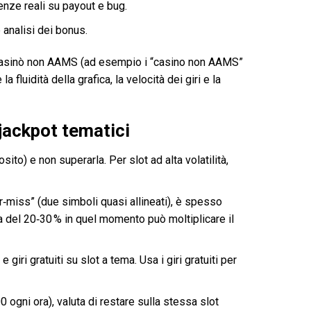
enze reali su payout e bug.
analisi dei bonus.
 casinò non AAMS (ad esempio i “casino non AAMS”
fluidità della grafica, la velocità dei giri e la
 jackpot tematici
ito) e non superarla. Per slot ad alta volatilità,
r‑miss” (due simboli quasi allineati), è spesso
a del 20‑30 % in quel momento può moltiplicare il
iri gratuiti su slot a tema. Usa i giri gratuiti per
 ogni ora), valuta di restare sulla stessa slot