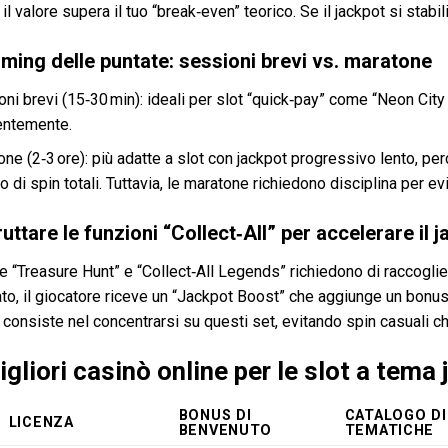
 il valore supera il tuo “break‑even” teorico. Se il jackpot si stabi
 timing delle puntate: sessioni brevi vs. maratone
ni brevi (15‑30 min): ideali per slot “quick‑pay” come “Neon City Li
entemente.
ne (2‑3 ore): più adatte a slot con jackpot progressivo lento, perc
 di spin totali. Tuttavia, le maratone richiedono disciplina per evit
ruttare le funzioni “Collect‑All” per accelerare il 
 “Treasure Hunt” e “Collect‑All Legends” richiedono di raccoglier
o, il giocatore riceve un “Jackpot Boost” che aggiunge un bonus 
 consiste nel concentrarsi su questi set, evitando spin casuali 
migliori casinò online per le slot a tema
BONUS DI
CATALOGO DI
LICENZA
BENVENUTO
TEMATICHE