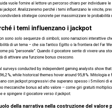
ida vuole fornire al lettore un percorso chiaro per individuare le 
ai jackpot. Analizzeremo perché i temi influenzano le vincite, pre
 condividerà strategie concrete per massimizzare le probabilità d
rché i temi influenzano i jackpot
on sono solo sequenze di simboli; sono narrazioni interattive che 
bilità di un tema – che sia l’antico Egitto o la frontiera del Far
come più “personale”. Quando il giocatore sente di vivere una sto
tà di attivare una funzione bonus crescono.
cal surveys conducted by independent gaming analysts show tha
96,2 %, while historical themes hover around 95,8 %. Mitologia e f
o con jackpot progressivi che superano spesso i 5 milioni di eur
o meccaniche bonus ad alto valore – come giri gratuiti moltiplicat
e e spingere il giocatore verso il jackpot.
 ruolo della narrativa nella costruzione del valore 