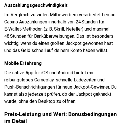
Auszahlungsgeschwindigkeit
Im Vergleich zu vielen Mitbewerbern verarbeitet Lemon
Casino Auszahlungen innerhalb von 24 Stunden für
E‑Wallet‑Methoden (z. B. Skrill, Neteller) und maximal
48 Stunden für Banküberweisungen. Das ist besonders
wichtig, wenn du einen großen Jackpot gewonnen hast
und das Geld schnell auf deinem Konto haben willst.
Mobile Erfahrung
Die native App für iOS und Android bietet ein
reibungsloses Gameplay, schnelle Ladezeiten und
Push‑Benachrichtigungen für neue Jackpot‑Gewinner. Du
kannst also jederzeit prüfen, ob der Jackpot geknackt
wurde, ohne den Desktop zu öffnen.
Preis‑Leistung und Wert: Bonusbedingungen
im Detail