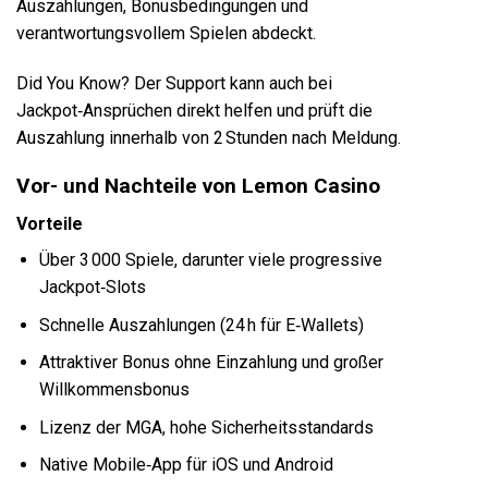
Auszahlungen, Bonusbedingungen und
verantwortungsvollem Spielen abdeckt.
Did You Know? Der Support kann auch bei
Jackpot‑Ansprüchen direkt helfen und prüft die
Auszahlung innerhalb von 2 Stunden nach Meldung.
Vor- und Nachteile von Lemon Casino
Vorteile
Über 3 000 Spiele, darunter viele progressive
Jackpot‑Slots
Schnelle Auszahlungen (24 h für E‑Wallets)
Attraktiver Bonus ohne Einzahlung und großer
Willkommensbonus
Lizenz der MGA, hohe Sicherheitsstandards
Native Mobile‑App für iOS und Android