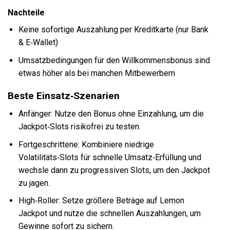
Nachteile
Keine sofortige Auszahlung per Kreditkarte (nur Bank
& E‑Wallet)
Umsatzbedingungen für den Willkommensbonus sind
etwas höher als bei manchen Mitbewerbern
Beste Einsatz‑Szenarien
Anfänger: Nutze den Bonus ohne Einzahlung, um die
Jackpot‑Slots risikofrei zu testen.
Fortgeschrittene: Kombiniere niedrige
Volatilitäts‑Slots für schnelle Umsatz‑Erfüllung und
wechsle dann zu progressiven Slots, um den Jackpot
zu jagen.
High‑Roller: Setze größere Beträge auf Lemon
Jackpot und nutze die schnellen Auszahlungen, um
Gewinne sofort zu sichern.