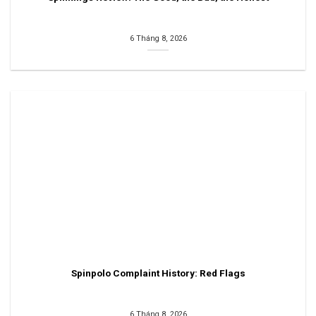
6 Tháng 8, 2026
Spinpolo Complaint History: Red Flags
6 Tháng 8, 2026