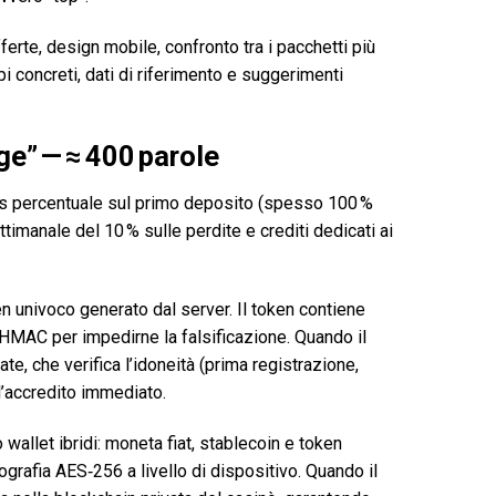
fferte, design mobile, confronto tra i pacchetti più
 concreti, dati di riferimento e suggerimenti
e” — ≈ 400 parole
us percentuale sul primo deposito (spesso 100 %
ttimanale del 10 % sulle perdite e crediti dedicati ai
n univoco generato dal server. Il token contiene
 HMAC per impedirne la falsificazione. Quando il
ate, che verifica l’idoneità (prima registrazione,
’accredito immediato.
 wallet ibridi: moneta fiat, stablecoin e token
tografia AES‑256 a livello di dispositivo. Quando il