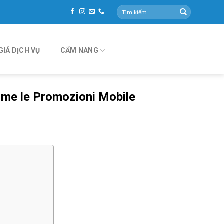
Tìm
kiếm:
GIÁ DỊCH VỤ
CẨM NANG
ome le Promozioni Mobile