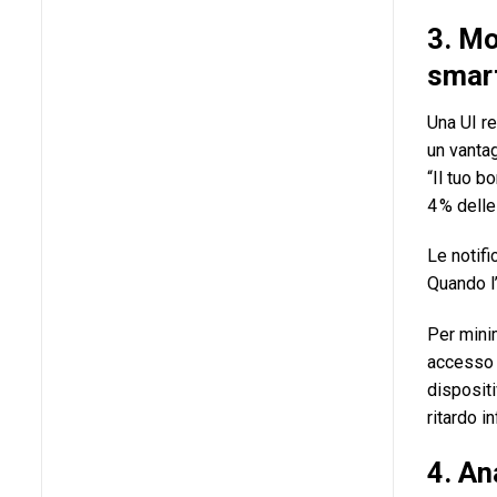
3. Mo
smart
Una UI re
un vantag
“Il tuo b
4 % delle
Le notifi
Quando l’
Per minim
accesso d
dispositi
ritardo i
4. An