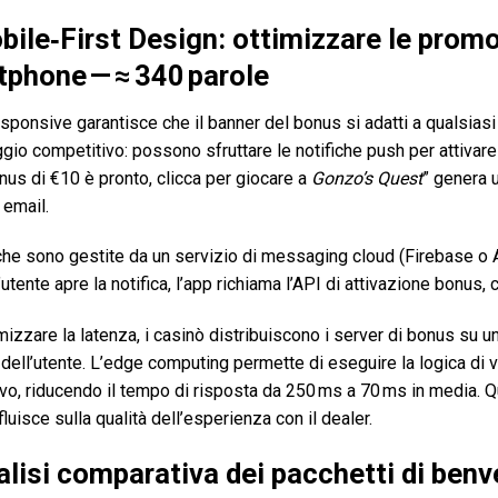
bile‑First Design: ottimizzare le promo
phone — ≈ 340 parole
sponsive garantisce che il banner del bonus si adatti a qualsias
gio competitivo: possono sfruttare le notifiche push per attivare 
onus di €10 è pronto, clicca per giocare a
Gonzo’s Quest
” genera u
 email.
che sono gestite da un servizio di messaging cloud (Firebase o 
utente apre la notifica, l’app richiama l’API di attivazione bonus
izzare la latenza, i casinò distribuiscono i server di bonus su 
ell’utente. L’edge computing permette di eseguire la logica di ve
vo, riducendo il tempo di risposta da 250 ms a 70 ms in media. Q
nfluisce sulla qualità dell’esperienza con il dealer.
alisi comparativa dei pacchetti di benv