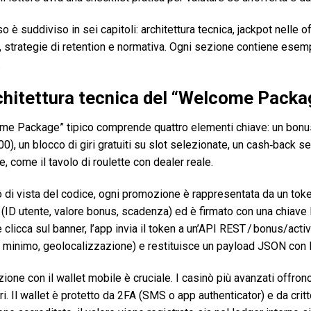
so è suddiviso in sei capitoli: architettura tecnica, jackpot nelle o
 strategie di retention e normativa. Ogni sezione contiene esempi
.
chitettura tecnica del “Welcome Packag
ome Package” tipico comprende quattro elementi chiave: un bon
00), un blocco di giri gratuiti su slot selezionate, un cash‑back se
ve, come il tavolo di roulette con dealer reale.
 di vista del codice, ogni promozione è rappresentata da un toke
(ID utente, valore bonus, scadenza) ed è firmato con una chiave
 clicca sul banner, l’app invia il token a un’API REST / bonus/activ
 minimo, geolocalizzazione) e restituisce un payload JSON con l
zione con il wallet mobile è cruciale. I casinò più avanzati offrono
ri. Il wallet è protetto da 2FA (SMS o app authenticator) e da crit