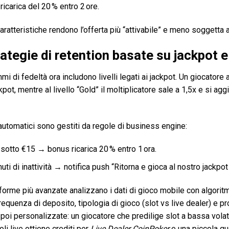
ricarica del 20 % entro 2 ore.
ratteristiche rendono l’offerta più “attivabile” e meno soggetta 
rategie di retention basate su jackpot 
mi di fedeltà ora includono livelli legati ai jackpot. Un giocatore a
pot, mentre al livello “Gold” il moltiplicatore sale a 1,5x e si aggi
 automatici sono gestiti da regole di business engine:
sotto €15 → bonus ricarica 20 % entro 1 ora.
uti di inattività → notifica push “Ritorna e gioca al nostro jackpot 
forme più avanzate analizzano i dati di gioco mobile con algoritm
requenza di deposito, tipologia di gioco (slot vs live dealer) e pro
oi personalizzate: un giocatore che predilige slot a bassa volatili
oli live ottiene crediti per
Live Dealer CoinPoker
e una piccola quo