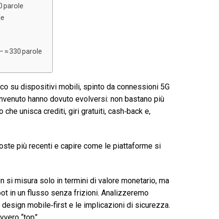
0 parole
le
— ≈ 330 parole
oco su dispositivi mobili, spinto da connessioni 5G
benvenuto hanno dovuto evolversi: non bastano più
he unisca crediti, giri gratuiti, cash‑back e,
poste più recenti e capire come le piattaforme si
n si misura solo in termini di valore monetario, ma
ot in un flusso senza frizioni. Analizzeremo
i design mobile‑first e le implicazioni di sicurezza.
avvero “top”.