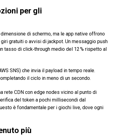
zioni per gli
i dimensione di schermo, ma le app native offrono
giri gratuiti o avvisi di jackpot. Un messaggio push
n tasso di click‑through medio del 12 % rispetto al
AWS SNS) che invia il payload in tempo reale.
, completando il ciclo in meno di un secondo.
una rete CDN con edge nodes vicino al punto di
rifica del token a pochi millisecondi dal
uesto è fondamentale per i giochi live, dove ogni
enuto più