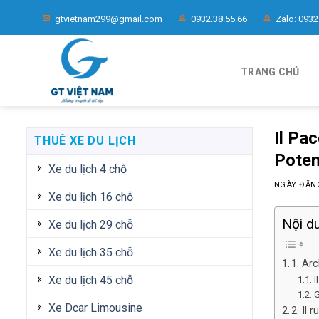
Chuyển
gtvietnam299@gmail.com
0932.38.55.66
Zalo: 0932
đến
nội
dung
TRANG CHỦ
Il Pa
THUÊ XE DU LỊCH
Poten
Xe du lịch 4 chỗ
NGÀY ĐĂ
Xe du lịch 16 chỗ
Nội d
Xe du lịch 29 chỗ
Xe du lịch 35 chỗ
1. Ar
Xe du lịch 45 chỗ
I
G
Xe Dcar Limousine
2. Il 