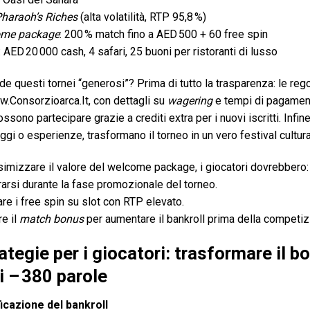
haraoh’s Riches
(alta volatilità, RTP 95,8 %)
ome package
: 200 % match fino a AED 500 + 60 free spin
: AED 20 000 cash, 4 safari, 25 buoni per ristoranti di lusso
e questi tornei “generosi”? Prima di tutto la trasparenza: le re
.Consorzioarca.It, con dettagli su
wagering
e tempi di pagamento
ossono partecipare grazie a crediti extra per i nuovi iscritti. Infi
gi o esperienze, trasformano il torneo in un vero festival cultura
imizzare il valore del welcome package, i giocatori dovrebbero:
arsi durante la fase promozionale del torneo.
are i free spin su slot con RTP elevato.
re il
match bonus
per aumentare il bankroll prima della competiz
rategie per i giocatori: trasformare il b
i – 380 parole
ficazione del bankroll