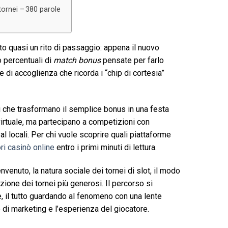
 tornei – 380 parole
o quasi un rito di passaggio: appena il nuovo
o percentuali di
match bonus
pensate per farlo
e di accoglienza che ricorda i “chip di cortesia”
nti che trasformano il semplice bonus in una festa
virtuale, ma partecipano a competizioni con
l locali. Per chi vuole scoprire quali piattaforme
ri casinò online
entro i primi minuti di lettura.
nvenuto, la natura sociale dei tornei di slot, il modo
zione dei tornei più generosi. Il percorso si
e, il tutto guardando al fenomeno con una lente
 di marketing e l’esperienza del giocatore.