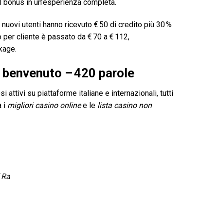
il bonus in un’esperienza completa.
nuovi utenti hanno ricevuto € 50 di credito più 30 %
 per cliente è passato da € 70 a € 112,
kage.
 di benvenuto – 420 parole
ttivi su piattaforme italiane e internazionali, tutti
a i
migliori casino online
e le
lista casino non
 Ra