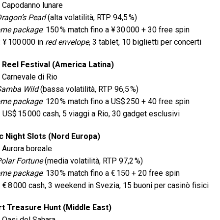
: Capodanno lunare
ragon’s Pearl
(alta volatilità, RTP 94,5 %)
ome package
: 150 % match fino a ¥ 30 000 + 30 free spin
: ¥ 100 000 in
red envelope
, 3 tablet, 10 biglietti per concerti
Reel Festival (America Latina)
: Carnevale di Rio
Samba Wild
(bassa volatilità, RTP 96,5 %)
ome package
: 120 % match fino a US$ 250 + 40 free spin
: US$ 15 000 cash, 5 viaggi a Rio, 30 gadget esclusivi
c Night Slots (Nord Europa)
: Aurora boreale
olar Fortune
(media volatilità, RTP 97,2 %)
ome package
: 130 % match fino a € 150 + 20 free spin
: € 8 000 cash, 3 weekend in Svezia, 15 buoni per casinò fisici
t Treasure Hunt (Middle East)
: Oasi del Sahara