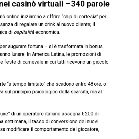
nei casinò virtuali – 340 parole
ò online iniziarono a offrire “chip di cortesia” per
anza di regalare un drink al nuovo cliente; il
gica di
ospitalità
economica.
per augurare fortuna – si è trasformata in bonus
anno lunare. In America Latina, le promozioni di
e feste di carnevale in cui tutti ricevono un piccolo
te “a tempo limitato” che scadono entro 48 ore, o
a sul principio psicologico della scarsità, ma al
uxe” di un operatore italiano assegna € 200 di
a settimana, il tasso di conversione dei nuovi
sa modificare il comportamento del giocatore,