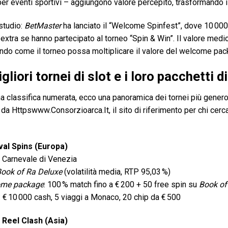
 per eventi sportivi – aggiungono valore percepito, trasformando 
studio:
BetMaster
ha lanciato il “Welcome Spinfest”, dove 10 000 
extra se hanno partecipato al torneo “Spin & Win”. Il valore medio
ndo come il torneo possa moltiplicare il valore del welcome pac
migliori tornei di slot e i loro pacchetti
 classifica numerata, ecco una panoramica dei tornei più generosi a
 da Httpswww.Consorzioarca.It, il sito di riferimento per chi cerc
val Spins (Europa)
: Carnevale di Venezia
ook of Ra Deluxe
(volatilità media, RTP 95,03 %)
ome package
: 100 % match fino a € 200 + 50 free spin su
Book of
: € 10 000 cash, 5 viaggi a Monaco, 20 chip da € 500
 Reel Clash (Asia)