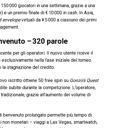
e 150 000 giocatori in una settimana, grazie a una
 e un premio finale di € 10 000 in cash. In Asia,
d envelope
virtuali da ¥ 5 000 a ciascuno dei primi
ngagement.
envenuto – 320 parole
nte per gli operatori. Il nuovo utente riceve il
re esclusivamente nella fase iniziale del torneo.
 la stagnazione del credito.
o iscritto ottiene 50 free spin su
Gonzo’s Quest
dite subite durante la competizione. L’operatore,
tradizionale, grazie all’aumento del volume di
us di benvenuto prolungato permette più tempo di
mi non monetari – viaggi a Las Vegas, smartwatch,