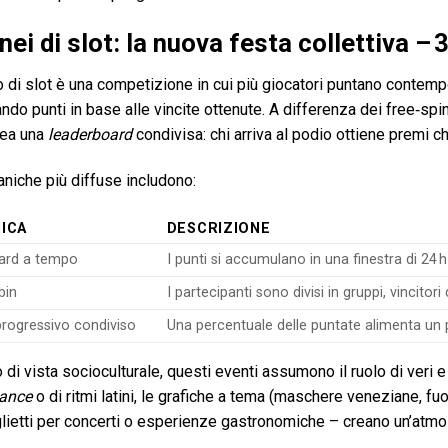
rnei di slot: la nuova festa collettiva –
o di slot è una competizione in cui più giocatori puntano contem
do punti in base alle vincite ottenute. A differenza dei free‑spin
rea una
leaderboard
condivisa: chi arriva al podio ottiene premi c
niche più diffuse includono:
ICA
DESCRIZIONE
ard a tempo
I punti si accumulano in una finestra di 24 h
bin
I partecipanti sono divisi in gruppi, vincito
rogressivo condiviso
Una percentuale delle puntate alimenta un
 di vista socioculturale, questi eventi assumono il ruolo di veri e 
dance
o di ritmi latini, le grafiche a tema (maschere veneziane, fuo
ietti per concerti o esperienze gastronomiche – creano un’atmosf