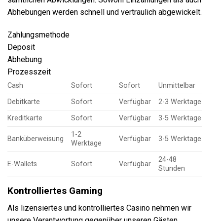
Abhebungen werden schnell und vertraulich abgewickelt.
Zahlungsmethode
Deposit
Abhebung
Prozesszeit
Cash
Sofort
Sofort
Unmittelbar
Debitkarte
Sofort
Verfügbar
2-3 Werktage
Kreditkarte
Sofort
Verfügbar
3-5 Werktage
1-2
Banküberweisung
Verfügbar
3-5 Werktage
Werktage
24-48
E-Wallets
Sofort
Verfügbar
Stunden
Kontrolliertes Gaming
Als lizensiertes und kontrolliertes Casino nehmen wir
unsere Verantwortung gegenüber unseren Gästen