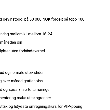
d gevinstpool på 50 000 NOK fordelt på topp 100
søndag mellom kl. mellom 18-24
gsmåneden din
lløkter uten forhåndsvarsel
ud og normale uttakstider
og hver måned gratisspinn
id og spesialiserte turneringer
menter og maks uttaksgrenser
uttak og høyeste omregningskurs for VIP-poeng