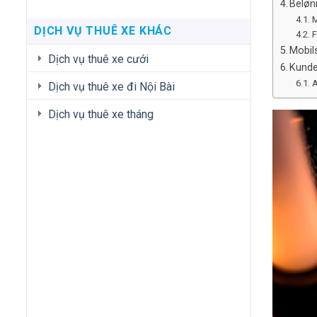
Beløn
M
DỊCH VỤ THUÊ XE KHÁC
F
Mobils
Dịch vụ thuê xe cưới
Kunde
A
Dịch vụ thuê xe đi Nội Bài
Dịch vụ thuê xe tháng