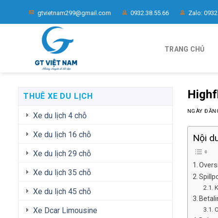
Chuyển
gtvietnam299@gmail.com
0932.38.55.66
Zalo: 0932
đến
nội
dung
TRANG CHỦ
Highf
THUÊ XE DU LỊCH
NGÀY ĐĂ
Xe du lịch 4 chỗ
Xe du lịch 16 chỗ
Nội d
Xe du lịch 29 chỗ
Overs
Xe du lịch 35 chỗ
Spillp
K
Xe du lịch 45 chỗ
Betal
Xe Dcar Limousine
O