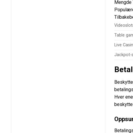
Mengde T
Populære
Tilbakeb
Videoslot
Table ga
Live Casi
Jackpot-sp
Betal
Beskyttel
betalings
Hver enes
beskytte
Oppsum
Betalin