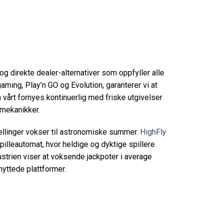
og direkte dealer-alternativer som oppfyller alle
ming, Play’n GO og Evolution, garanterer vi at
n vårt fornyes kontinuerlig med friske utgivelser
lmekanikker.
tellinger vokser til astronomiske summer.
HighFly
illeautomat, hvor heldige og dyktige spillere
ustrien viser at voksende jackpoter i average
nyttede plattformer.