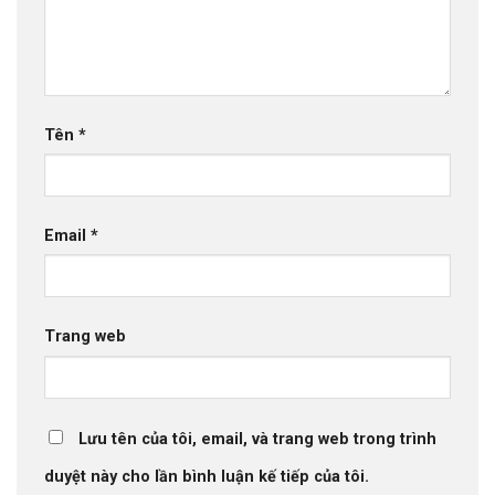
Tên
*
Email
*
Trang web
Lưu tên của tôi, email, và trang web trong trình
duyệt này cho lần bình luận kế tiếp của tôi.