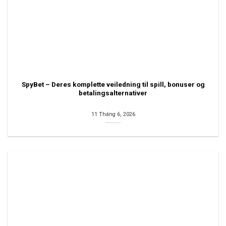
SpyBet – Deres komplette veiledning til spill, bonuser og
betalingsalternativer
11 Tháng 6, 2026