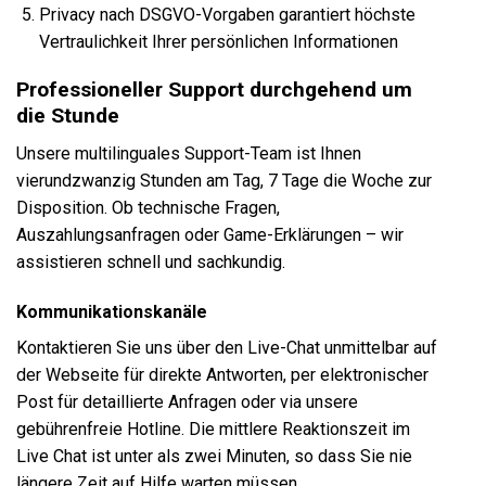
Privacy nach DSGVO-Vorgaben garantiert höchste
Vertraulichkeit Ihrer persönlichen Informationen
Professioneller Support durchgehend um
die Stunde
Unsere multilinguales Support-Team ist Ihnen
vierundzwanzig Stunden am Tag, 7 Tage die Woche zur
Disposition. Ob technische Fragen,
Auszahlungsanfragen oder Game-Erklärungen – wir
assistieren schnell und sachkundig.
Kommunikationskanäle
Kontaktieren Sie uns über den Live-Chat unmittelbar auf
der Webseite für direkte Antworten, per elektronischer
Post für detaillierte Anfragen oder via unsere
gebührenfreie Hotline. Die mittlere Reaktionszeit im
Live Chat ist unter als zwei Minuten, so dass Sie nie
längere Zeit auf Hilfe warten müssen.