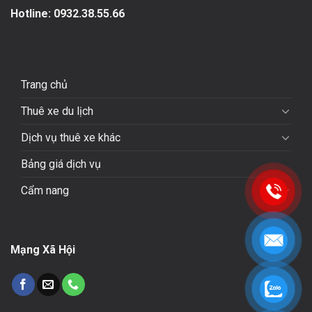
Hotline:
0932.38.55.66
Trang chủ
Thuê xe du lịch
Dịch vụ thuê xe khác
Bảng giá dịch vụ
Cẩm nang
Mạng Xã Hội