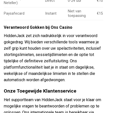
Direct
0-24 uur
€10
Neteller)
Niet van
Paysafecard
Instant
€15
toepassing
Verantwoord Gokken bij Ons Casino
HiddenJack zet zich nadrukkelijk in voor verantwoord
gokgedrag. Wij bieden verschillende tools waarmee je
zelf grip kunt houden over uw spelactiviteiten, inclusief
stortingslimieten, sessietijdlimieten en de optie tot
tijdelijke of definitieve zelfuitsluiting. Ons
platformfunctionaliteit laat je in staat om dagelijkse,
wekelijkse of maandelijkse limieten in te stellen die
automatisch worden afgedwongen.
Onze Toegewijde Klantenservice
Het supportteam van HiddenJack staat voor je klaar om
mogelijke vragen te beantwoorden of problemen op te
oplossen. Ons internationale team is bereikbaar via