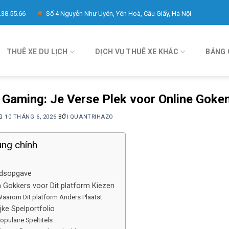
.38.55.66
Số 4 Nguyễn Như Uyên, Yên Hoà, Cầu Giấy, Hà Nội
THUÊ XE DU LỊCH
DỊCH VỤ THUÊ XE KHÁC
BẢNG 
 Gaming: Je Verse Plek voor Online Goke
NG
10 THÁNG 6, 2026
BỞI
QUANTRIHAZO
ung chính
udsopgave
 Gokkers voor Dit platform Kiezen
aarom Dit platform Anders Plaatst
jke Spelportfolio
opulaire Speltitels