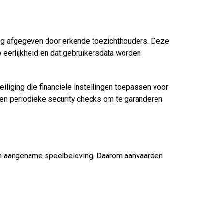
ing afgegeven door erkende toezichthouders. Deze
 eerlijkheid en dat gebruikersdata worden
eiliging die financiële instellingen toepassen voor
 en periodieke security checks om te garanderen
een aangename speelbeleving. Daarom aanvaarden