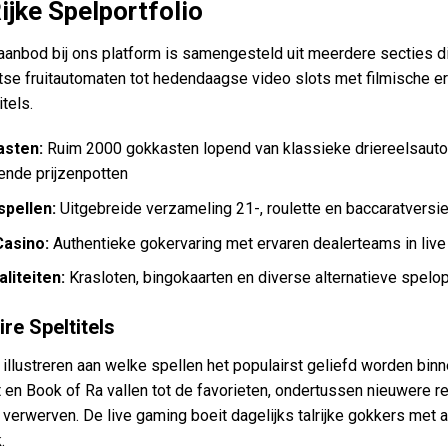
ijke Spelportfolio
aanbod bij ons platform is samengesteld uit meerdere secties d
se fruitautomaten tot hedendaagse video slots met filmische erv
itels.
asten:
Ruim 2000 gokkasten lopend van klassieke driereelsaut
ende prijzenpotten
spellen:
Uitgebreide verzameling 21-, roulette en baccaratversi
Casino:
Authentieke gokervaring met ervaren dealerteams in live
aliteiten:
Krasloten, bingokaarten en diverse alternatieve spelo
re Speltitels
 illustreren aan welke spellen het populairst geliefd worden bi
t en Book of Ra vallen tot de favorieten, ondertussen nieuwere
verwerven. De live gaming boeit dagelijks talrijke gokkers met a
.