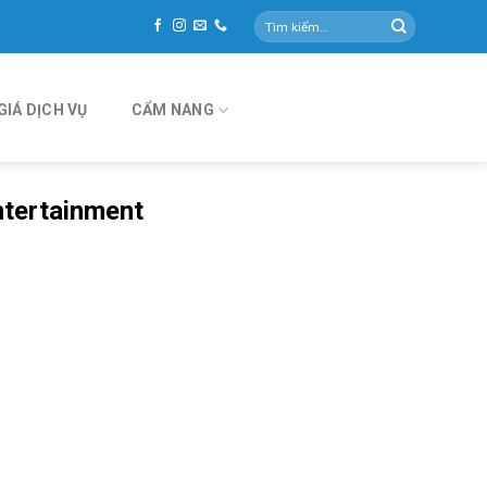
Tìm
kiếm:
GIÁ DỊCH VỤ
CẨM NANG
ntertainment