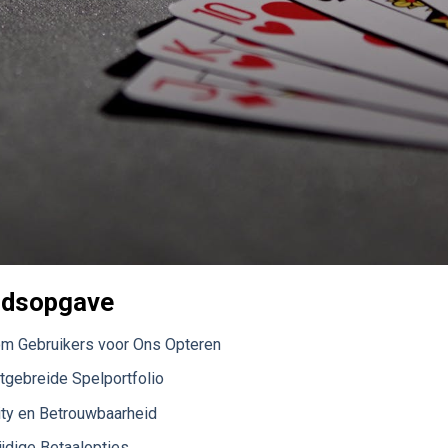
udsopgave
m Gebruikers voor Ons Opteren
itgebreide Spelportfolio
ity en Betrouwbaarheid
ijdige Betaalopties