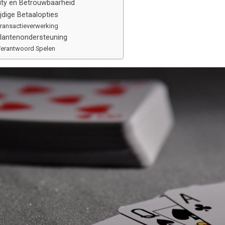
ity en Betrouwbaarheid
ijdige Betaalopties
ransactieverwerking
lantenondersteuning
erantwoord Spelen