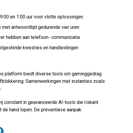
00 en 1:00 uur voor vlotte oplossingen
 met antwoordtijd gedurende vier uren
ver hebben aan telefoon- communicatie
elgestelde kwesties en handleidingen
s platform biedt diverse tools om gaminggedrag
elfblokkering. Samenwerkingen met instanties zoals
.
ij constant in geavanceerde AI-tools die riskant
t de hand lopen. De preventieve aanpak