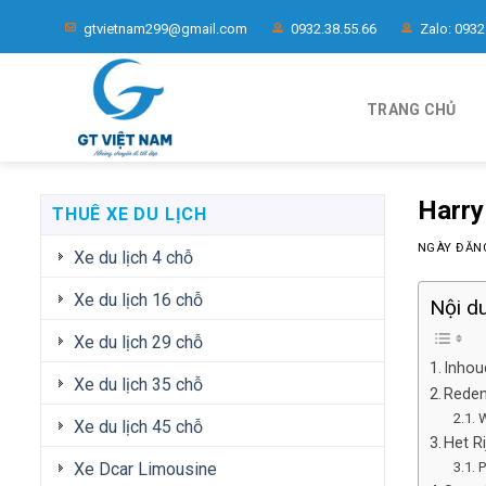
Chuyển
gtvietnam299@gmail.com
0932.38.55.66
Zalo: 0932
đến
nội
dung
TRANG CHỦ
Harry
THUÊ XE DU LỊCH
NGÀY ĐĂ
Xe du lịch 4 chỗ
Xe du lịch 16 chỗ
Nội d
Xe du lịch 29 chỗ
Inho
Xe du lịch 35 chỗ
Reden
W
Xe du lịch 45 chỗ
Het Ri
Xe Dcar Limousine
P