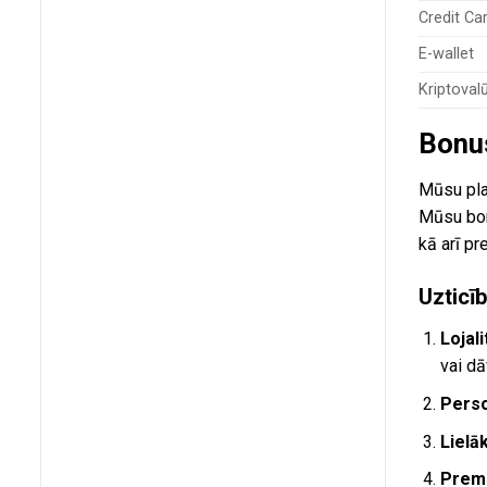
Credit Ca
E-wallet
Kriptoval
Bonus
Mūsu pla
Mūsu bon
kā arī p
Uzticī
Lojal
vai d
Perso
Lielā
Premi