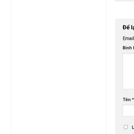
Để l
Email
Bình 
Tên
*
L