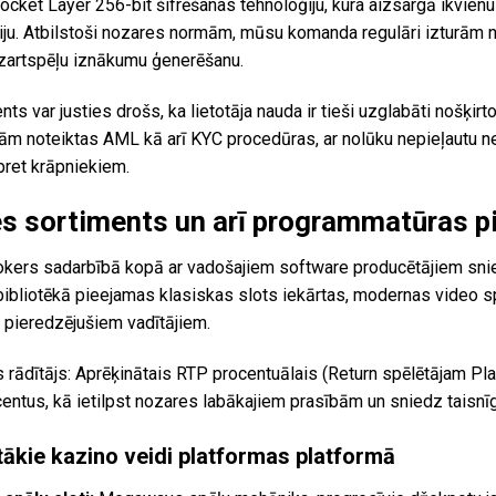
cket Layer 256-bit šifrēšanas tehnoloģiju, kura aizsargā ikvienu
ju. Atbilstoši nozares normām, mūsu komanda regulāri izturām ne
zartspēļu iznākumu ģenerēšanu.
ents var justies drošs, ka lietotāja nauda ir tieši uzglabāti nošķir
ām noteiktas AML kā arī KYC procedūras, ar nolūku nepieļautu ne
pret krāpniekiem.
s sortiments un arī programmatūras pi
kers sadarbībā kopā ar vadošajiem software producētājiem snied
ibliotēkā pieejamas klasiskas slots iekārtas, modernas video spēļ
 pieredzējušiem vadītājiem.
ts rādītājs: Aprēķinātais RTP procentuālais (Return spēlētājam 
entus, kā ietilpst nozares labākajiem prasībām un sniedz taisnī
ītākie kazino veidi platformas platformā