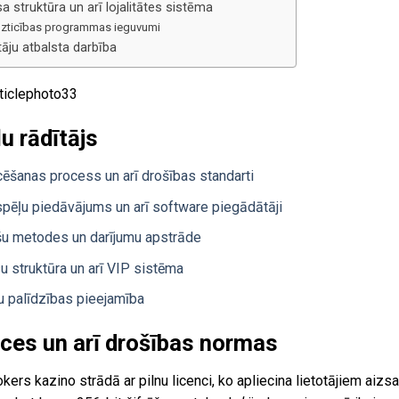
a struktūra un arī lojalitātes sistēma
zticības programmas ieguvumi
tāju atbalsta darbība
u rādītājs
cēšanas process un arī drošības standarti
spēļu piedāvājums un arī software piegādātāji
šu metodes un darījumu apstrāde
 struktūra un arī VIP sistēma
u palīdzības pieejamība
ces un arī drošības normas
ers kazino strādā ar pilnu licenci, ko apliecina lietotājiem aizsar