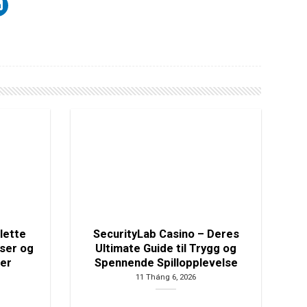
lette
SecurityLab Casino – Deres
user og
Ultimate Guide til Trygg og
ver
Spennende Spillopplevelse
11 Tháng 6, 2026