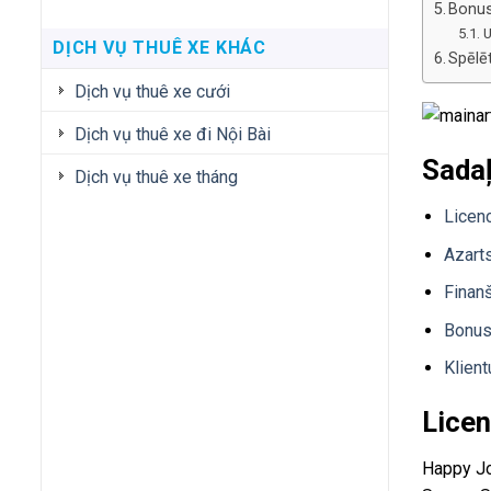
Bonus
U
DỊCH VỤ THUÊ XE KHÁC
Spēlē
Dịch vụ thuê xe cưới
Dịch vụ thuê xe đi Nội Bài
Sadaļ
Dịch vụ thuê xe tháng
Licen
Azart
Finan
Bonusu
Klient
Licen
Happy Jok