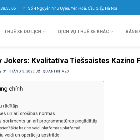
.38.55.66
Số 4 Nguyễn Như Uyên, Yên Hoà, Cầu Giấy, Hà Nội
THUÊ XE DU LỊCH
DỊCH VỤ THUÊ XE KHÁC
BẢNG 
 Jokers: Kvalitatīva Tiešsaistes Kazino P
NG
31 THÁNG 3, 2026
BỞI
QUANTRIHAZO
ung chính
u rādītājs
ces un arī drošības normas
s sortiments un arī programmatūras piegādātāji
ecienītākie kazino veidi platformas platformā
šu veidi un operāciju apstrāde