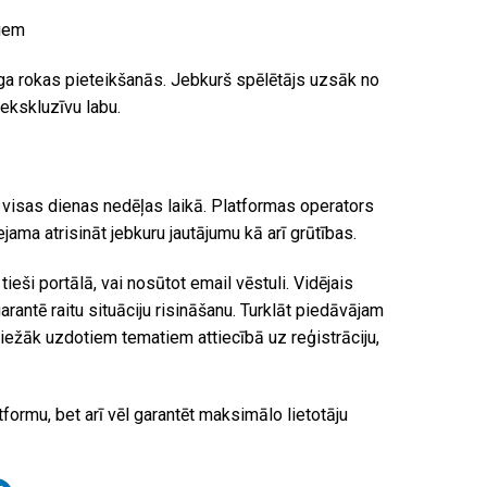
jiem
a rokas pieteikšanās. Jebkurš spēlētājs uzsāk no
 ekskluzīvu labu.
 visas dienas nedēļas laikā. Platformas operators
jama atrisināt jebkuru jautājumu kā arī grūtības.
ieši portālā, vai nosūtot email vēstuli. Vidējais
antē raitu situāciju risināšanu. Turklāt piedāvājam
biežāk uzdotiem tematiem attiecībā uz reģistrāciju,
formu, bet arī vēl garantēt maksimālo lietotāju