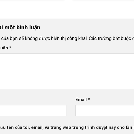
ại một bình luận
 của bạn sẽ không được hiển thị công khai.
Các trường bắt buộc
luận
*
Email
*
ưu tên của tôi, email, và trang web trong trình duyệt này cho lần b