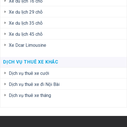
Xe du lịch 16 chỗ
Xe du lịch 29 chỗ
Xe du lịch 35 chỗ
Xe du lịch 45 chỗ
Xe Dcar Limousine
DỊCH VỤ THUÊ XE KHÁC
Dịch vụ thuê xe cưới
Dịch vụ thuê xe đi Nội Bài
Dịch vụ thuê xe tháng