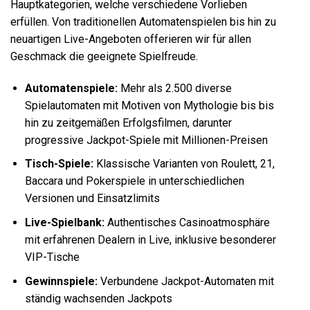
Hauptkategorien, welche verschiedene Vorlieben
erfüllen. Von traditionellen Automatenspielen bis hin zu
neuartigen Live-Angeboten offerieren wir für allen
Geschmack die geeignete Spielfreude.
Automatenspiele:
Mehr als 2.500 diverse
Spielautomaten mit Motiven von Mythologie bis bis
hin zu zeitgemäßen Erfolgsfilmen, darunter
progressive Jackpot-Spiele mit Millionen-Preisen
Tisch-Spiele:
Klassische Varianten von Roulett, 21,
Baccara und Pokerspiele in unterschiedlichen
Versionen und Einsatzlimits
Live-Spielbank:
Authentisches Casinoatmosphäre
mit erfahrenen Dealern in Live, inklusive besonderer
VIP-Tische
Gewinnspiele:
Verbundene Jackpot-Automaten mit
ständig wachsenden Jackpots