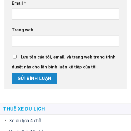
Email
*
Trang web
Lưu tên của tôi, email, và trang web trong trình
duyệt này cho lần bình luận kế tiếp của tôi.
THUÊ XE DU LỊCH
Xe du lịch 4 chỗ