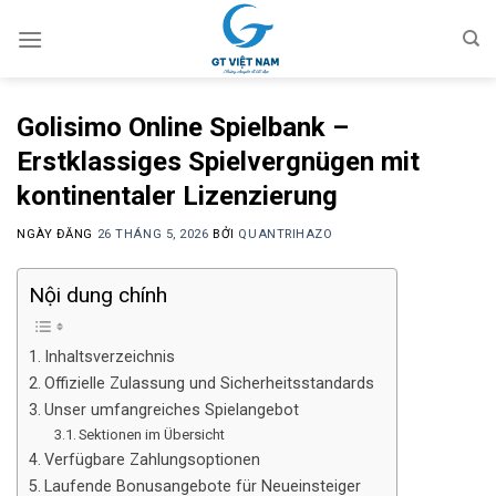
Chuyển
đến
nội
dung
Golisimo Online Spielbank –
Erstklassiges Spielvergnügen mit
kontinentaler Lizenzierung
NGÀY ĐĂNG
26 THÁNG 5, 2026
BỞI
QUANTRIHAZO
Nội dung chính
Inhaltsverzeichnis
Offizielle Zulassung und Sicherheitsstandards
Unser umfangreiches Spielangebot
Sektionen im Übersicht
Verfügbare Zahlungsoptionen
Laufende Bonusangebote für Neueinsteiger