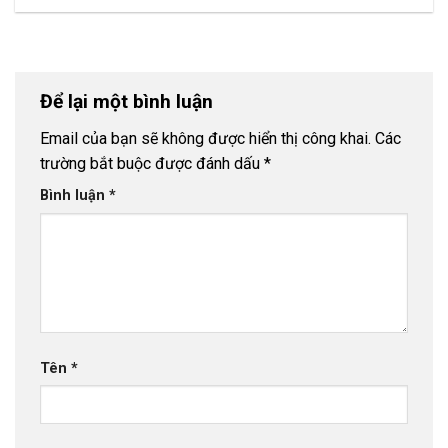
Để lại một bình luận
Email của bạn sẽ không được hiển thị công khai.
Các
trường bắt buộc được đánh dấu
*
Bình luận
*
Tên
*