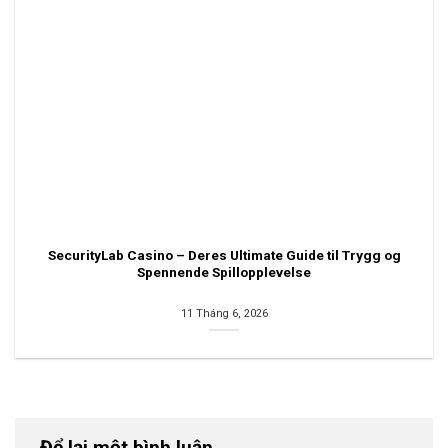
SecurityLab Casino – Deres Ultimate Guide til Trygg og
Spennende Spillopplevelse
11 Tháng 6, 2026
Để lại một bình luận