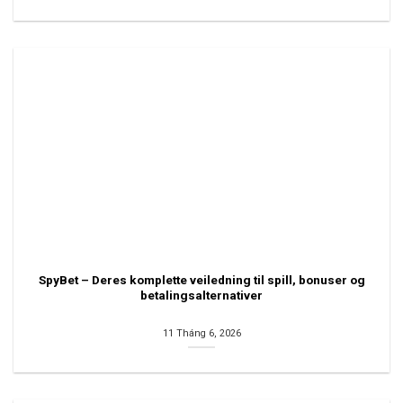
SpyBet – Deres komplette veiledning til spill, bonuser og
betalingsalternativer
11 Tháng 6, 2026