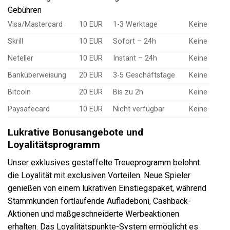
Gebühren
Visa/Mastercard
10 EUR
1-3 Werktage
Keine
Skrill
10 EUR
Sofort – 24h
Keine
Neteller
10 EUR
Instant – 24h
Keine
Banküberweisung
20 EUR
3-5 Geschäftstage
Keine
Bitcoin
20 EUR
Bis zu 2h
Keine
Paysafecard
10 EUR
Nicht verfügbar
Keine
Lukrative Bonusangebote und
Loyalitätsprogramm
Unser exklusives gestaffelte Treueprogramm belohnt
die Loyalität mit exclusiven Vorteilen. Neue Spieler
genießen von einem lukrativen Einstiegspaket, während
Stammkunden fortlaufende Aufladeboni, Cashback-
Aktionen und maßgeschneiderte Werbeaktionen
erhalten. Das Loyalitätspunkte-System ermöglicht es