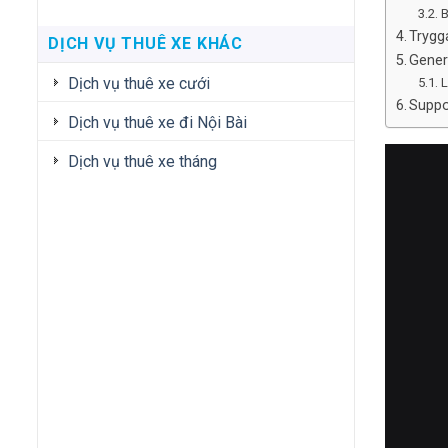
B
Trygg
DỊCH VỤ THUÊ XE KHÁC
Gener
Dịch vụ thuê xe cưới
L
Suppo
Dịch vụ thuê xe đi Nội Bài
Dịch vụ thuê xe tháng