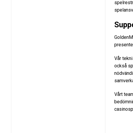
spelrestr
spelansv
Suppo
GoldenMi
presenter
Vår tekni
också sp
nödvändig
samverka
Vårt team
bedömning
casinospe