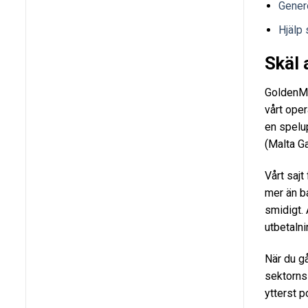
Gener
Hjälp
Skäl 
GoldenMi
vårt oper
en spelu
(Malta Ga
Vårt saj
mer än ba
smidigt. 
utbetalni
När du gå
sektorns 
ytterst p