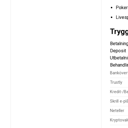
Poker
Livesp
Trygg
Betalnin
Deposit
Utbetaln
Behandli
Banköver
Trustly
Kredit-/B
Skrill e-p
Neteller
Kryptoval