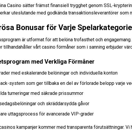
na Casino sätter främst finansiell trygghet genom SSL-krypterin
erkar uteslutande med godkända transaktionsleverantörer som 
ösa Bonusar för Varje Spelarkategorie
usprogram är utformat för att belöna trofasthet och engagemang.
 tillhandahåller vårt casino förmåner som i sanning erbjuder vär
tetsprogram med Verkliga Förmåner
rader med eskalerande belöningar och individuella konton
ack-system som ger tillbaka en del av förlorade belopp varje v
ilda turneringar med säkrade prissummor
sedagsbelöningar och skräddarsydda gåvor
are uttagsprocess för avancerade VIP-grader
t casinos kampanjer kommer med transparenta förutsättningar. Vi