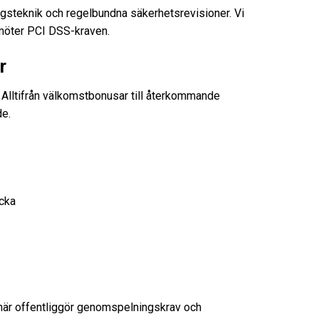
gsteknik och regelbundna säkerhetsrevisioner. Vi
möter PCI DSS-kraven.
r
 Alltifrån välkomstbonusar till återkommande
de.
ecka
 här offentliggör genomspelningskrav och