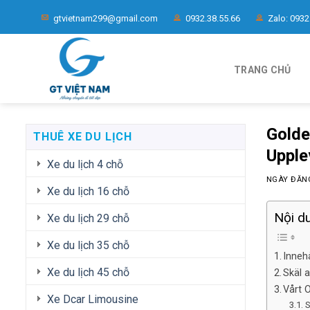
Chuyển
gtvietnam299@gmail.com
0932.38.55.66
Zalo: 0932
đến
nội
dung
TRANG CHỦ
Golde
THUÊ XE DU LỊCH
Upple
Xe du lịch 4 chỗ
NGÀY ĐĂ
Xe du lịch 16 chỗ
Nội d
Xe du lịch 29 chỗ
Xe du lịch 35 chỗ
Inneh
Xe du lịch 45 chỗ
Skäl 
Vårt 
Xe Dcar Limousine
S