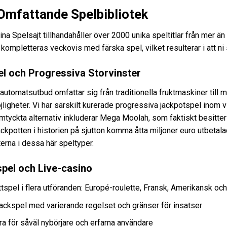
Omfattande Spelbibliotek
na Spelsajt tillhandahåller över 2000 unika speltitlar från mer 
 kompletteras veckovis med färska spel, vilket resulterar i att ni s
el och Progressiva Storvinster
lautomatsutbud omfattar sig från traditionella fruktmaskiner til
igheter. Vi har särskilt kurerade progressiva jackpotspel inom vi
mtyckta alternativ inkluderar Mega Moolah, som faktiskt besitte
ackpotten i historien på sjutton komma åtta miljoner euro utbetala
erna i dessa här speltyper.
pel och Live-casino
tspel i flera utföranden: Europé-roulette, Fransk, Amerikansk och
jackspel med varierande regelset och gränser för insatser
a för såväl nybörjare och erfarna användare