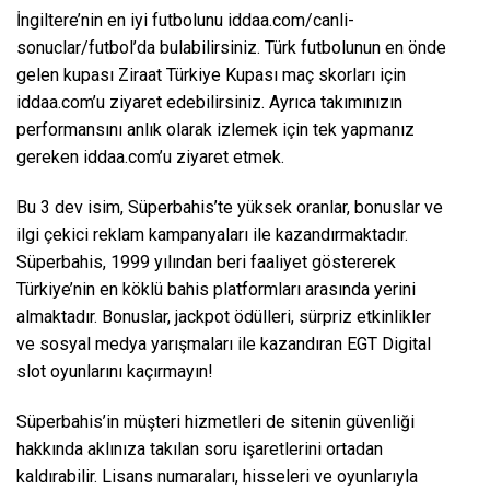
İngiltere’nin en iyi futbolunu iddaa.com/canli-
sonuclar/futbol’da bulabilirsiniz. Türk futbolunun en önde
gelen kupası Ziraat Türkiye Kupası maç skorları için
iddaa.com’u ziyaret edebilirsiniz. Ayrıca takımınızın
performansını anlık olarak izlemek için tek yapmanız
gereken iddaa.com’u ziyaret etmek.
Bu 3 dev isim, Süperbahis’te yüksek oranlar, bonuslar ve
ilgi çekici reklam kampanyaları ile kazandırmaktadır.
Süperbahis, 1999 yılından beri faaliyet göstererek
Türkiye’nin en köklü bahis platformları arasında yerini
almaktadır. Bonuslar, jackpot ödülleri, sürpriz etkinlikler
ve sosyal medya yarışmaları ile kazandıran EGT Digital
slot oyunlarını kaçırmayın!
Süperbahis’in müşteri hizmetleri de sitenin güvenliği
hakkında aklınıza takılan soru işaretlerini ortadan
kaldırabilir. Lisans numaraları, hisseleri ve oyunlarıyla