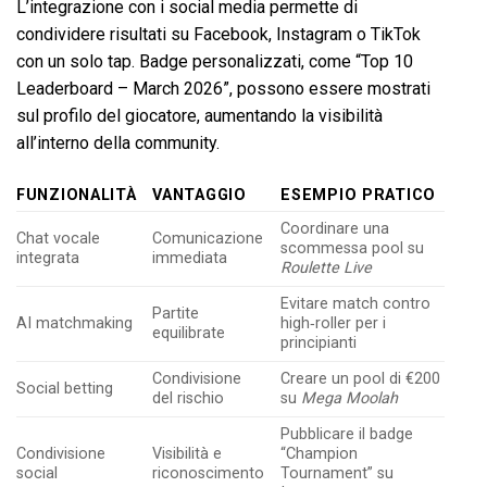
L’integrazione con i social media permette di
condividere risultati su Facebook, Instagram o TikTok
con un solo tap. Badge personalizzati, come “Top 10
Leaderboard – March 2026”, possono essere mostrati
sul profilo del giocatore, aumentando la visibilità
all’interno della community.
FUNZIONALITÀ
VANTAGGIO
ESEMPIO PRATICO
Coordinare una
Chat vocale
Comunicazione
scommessa pool su
integrata
immediata
Roulette Live
Evitare match contro
Partite
AI matchmaking
high‑roller per i
equilibrate
principianti
Condivisione
Creare un pool di €200
Social betting
del rischio
su
Mega Moolah
Pubblicare il badge
Condivisione
Visibilità e
“Champion
social
riconoscimento
Tournament” su