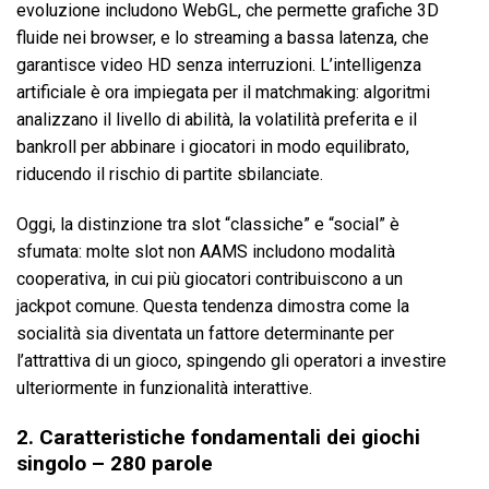
evoluzione includono WebGL, che permette grafiche 3D
fluide nei browser, e lo streaming a bassa latenza, che
garantisce video HD senza interruzioni. L’intelligenza
artificiale è ora impiegata per il matchmaking: algoritmi
analizzano il livello di abilità, la volatilità preferita e il
bankroll per abbinare i giocatori in modo equilibrato,
riducendo il rischio di partite sbilanciate.
Oggi, la distinzione tra slot “classiche” e “social” è
sfumata: molte slot non AAMS includono modalità
cooperativa, in cui più giocatori contribuiscono a un
jackpot comune. Questa tendenza dimostra come la
socialità sia diventata un fattore determinante per
l’attrattiva di un gioco, spingendo gli operatori a investire
ulteriormente in funzionalità interattive.
2. Caratteristiche fondamentali dei giochi
singolo – 280 parole