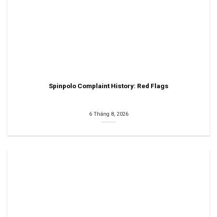
Spinpolo Complaint History: Red Flags
6 Tháng 8, 2026