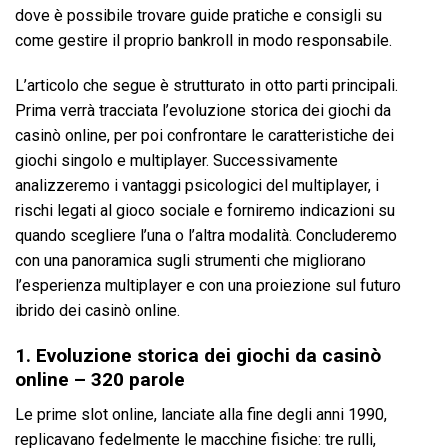
dove è possibile trovare guide pratiche e consigli su
come gestire il proprio bankroll in modo responsabile.
L’articolo che segue è strutturato in otto parti principali.
Prima verrà tracciata l’evoluzione storica dei giochi da
casinò online, per poi confrontare le caratteristiche dei
giochi singolo e multiplayer. Successivamente
analizzeremo i vantaggi psicologici del multiplayer, i
rischi legati al gioco sociale e forniremo indicazioni su
quando scegliere l’una o l’altra modalità. Concluderemo
con una panoramica sugli strumenti che migliorano
l’esperienza multiplayer e con una proiezione sul futuro
ibrido dei casinò online.
1. Evoluzione storica dei giochi da casinò
online – 320 parole
Le prime slot online, lanciate alla fine degli anni 1990,
replicavano fedelmente le macchine fisiche: tre rulli,