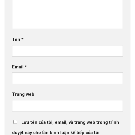
Tên
*
Email
*
Trang web
Lưu tên của tôi, email, và trang web trong trình
duyệt này cho lần bình luận kế tiếp của tôi.