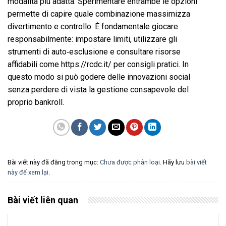
modalità più adatta. Sperimentare entrambe le opzioni
permette di capire quale combinazione massimizza
divertimento e controllo. È fondamentale giocare
responsabilmente: impostare limiti, utilizzare gli
strumenti di auto‑esclusione e consultare risorse
affidabili come https://rcdc.it/ per consigli pratici. In
questo modo si può godere delle innovazioni social
senza perdere di vista la gestione consapevole del
proprio bankroll.
Bài viết này đã đăng trong mục:
Chưa được phân loại
. Hãy lưu
bài viết
này để xem lại
.
Bài viết liên quan