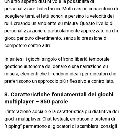
Un altro aspetto distintivo è la possibilità di
personalizzare l’interfaccia. Molti casinò consentono di
scegliere temi, effetti sonori e persino la velocità dei
rulli, creando un ambiente su misura. Questo livello di
personalizzazione è particolarmente apprezzato da chi
gioca per puro divertimento, senza la pressione di
competere contro altri.
In sintesi, i giochi singolo offrono libertà temporale,
gestione autonoma del denaro e una narrazione su
misura, elementi che li rendono ideali per giocatori che
preferiscono un approccio più riflessivo e controllato.
3. Caratteristiche fondamentali dei giochi
multiplayer – 350 parole
L’interazione sociale è la caratteristica più distintiva dei
giochi multiplayer. Chat testuali, emoticon e sistemi di
“tipping” permettono ai giocatori di scambiarsi consigli