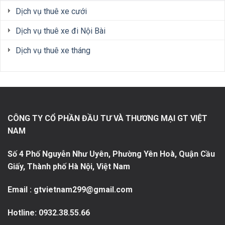
Dịch vụ thuê xe cưới
Dịch vụ thuê xe đi Nội Bài
Dịch vụ thuê xe tháng
CÔNG TY CỔ PHẦN ĐẦU TƯ VÀ THƯƠNG MẠI GT VIỆT
NAM
Số 4 Phố Nguyễn Như Uyên, Phường Yên Hoà, Quận Cầu
Giấy, Thành phố Hà Nội, Việt Nam
Email : gtvietnam299@gmail.com
Hotline:
0932.38.55.66