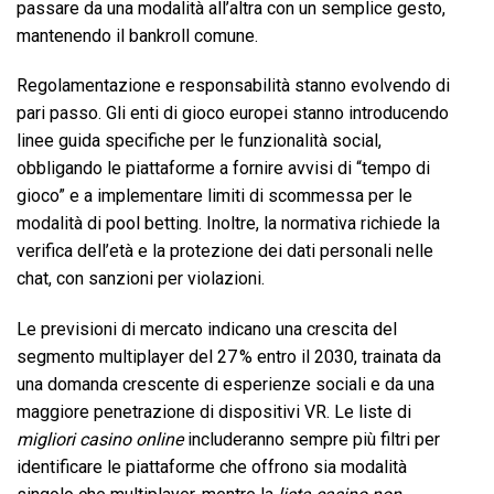
passare da una modalità all’altra con un semplice gesto,
mantenendo il bankroll comune.
Regolamentazione e responsabilità stanno evolvendo di
pari passo. Gli enti di gioco europei stanno introducendo
linee guida specifiche per le funzionalità social,
obbligando le piattaforme a fornire avvisi di “tempo di
gioco” e a implementare limiti di scommessa per le
modalità di pool betting. Inoltre, la normativa richiede la
verifica dell’età e la protezione dei dati personali nelle
chat, con sanzioni per violazioni.
Le previsioni di mercato indicano una crescita del
segmento multiplayer del 27 % entro il 2030, trainata da
una domanda crescente di esperienze sociali e da una
maggiore penetrazione di dispositivi VR. Le liste di
migliori casino online
includeranno sempre più filtri per
identificare le piattaforme che offrono sia modalità