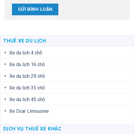
THUÊ XE DU LỊCH
Xe du lịch 4 chỗ
Xe du lịch 16 chỗ
Xe du lịch 29 chỗ
Xe du lịch 35 chỗ
Xe du lịch 45 chỗ
Xe Dcar Limousine
DỊCH VỤ THUÊ XE KHÁC