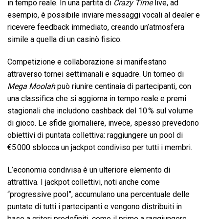
in tempo reale. In una partita di
Crazy Time
live, ad
esempio, è possibile inviare messaggi vocali al dealer e
ricevere feedback immediato, creando un’atmosfera
simile a quella di un casinò fisico.
Competizione e collaborazione si manifestano
attraverso tornei settimanali e squadre. Un torneo di
Mega Moolah
può riunire centinaia di partecipanti, con
una classifica che si aggiorna in tempo reale e premi
stagionali che includono cashback del 10 % sul volume
di gioco. Le sfide giornaliere, invece, spesso prevedono
obiettivi di puntata collettiva: raggiungere un pool di
€5 000 sblocca un jackpot condiviso per tutti i membri.
L’economia condivisa è un ulteriore elemento di
attrattiva. I jackpot collettivi, noti anche come
“progressive pool”, accumulano una percentuale delle
puntate di tutti i partecipanti e vengono distribuiti in
base a criteri predefiniti, come il primo a raggiungere