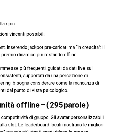
lla spin.
oni vincenti possibili.
t, inserendo jackpot pre‑caricati ma “in crescita”: il
n premio dinamico pur restando offline.
mmesse più frequenti, guidati da dati live sul
consistenti, supportati da una percezione di
agering: bisogna considerare come la mancanza di
i dal punto di vista psicologico.
ità offline – ( 295 parole )
competitività di gruppo. Gli avatar personalizzabili
la slot. Le leaderboard locali mostrano le migliori