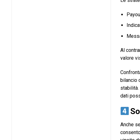
Le strate
Payout
Indica
Messag
Al contra
valore vi
Confronta
bilancio 
stabilit
dati poss
Soc
Anche sen
consenton