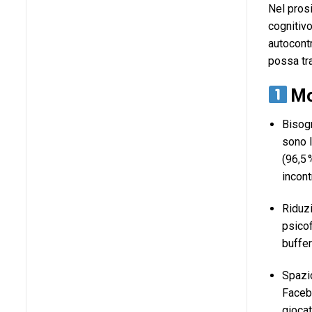
Nel prosi
cognitivo
autocontr
possa tra
Mot
Bisogn
sono l
(96,5 
incont
Riduzi
psicof
buffer
Spazio
Facebo
giocat