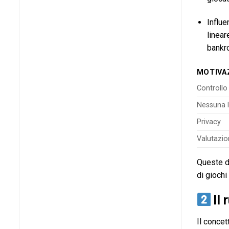
Influe
linear
bankro
MOTIVA
Controllo
Nessuna 
Privacy
Valutazio
Queste di
di giochi
Il 
Il concet