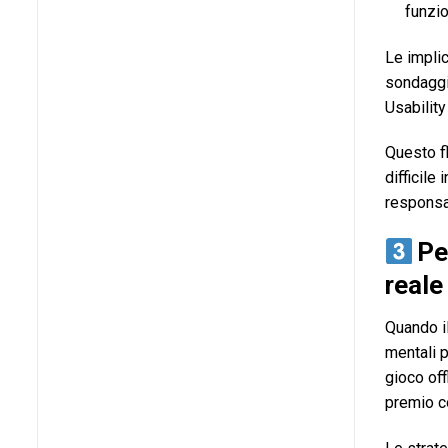
funzio
Le implic
sondaggio
Usability
Questo f
difficile
responsa
Pe
reale 
Quando il
mentali p
gioco of
premio co