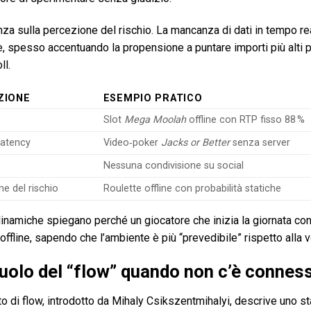
nza sulla percezione del rischio. La mancanza di dati in tempo real
e, spesso accentuando la propensione a puntare importi più alti 
ll.
ZIONE
ESEMPIO PRATICO
Slot
Mega Moolah
offline con RTP fisso 88 %
latency
Video‑poker
Jacks or Better
senza server
Nessuna condivisione su social
ne del rischio
Roulette offline con probabilità statiche
namiche spiegano perché un giocatore che inizia la giornata con 
 offline, sapendo che l’ambiente è più “prevedibile” rispetto alla vo
ruolo del “flow” quando non c’è connessi
to di flow, introdotto da Mihaly Csikszentmihalyi, descrive uno st