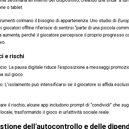
ella settimana all’interno del dispositivo, creando una sfida “a t
ne o tablet.
trumenti colmano il bisogno di appartenenza. Uno studio di
Europ
ei giocatori offline riferisce di sentirsi “parte di una piccola co
a aumenta, perché il giocatore percepisce il proprio progresso c
vo.
i e rischi
cio: La pausa digitale riduce l’esposizione a messaggi promozio
a sul gioco.
o: L’isolamento può intensificarsi se il giocatore si affida esclu
are il rischio, alcune app includono prompt di “condividi” che sugg
locale, trasformando il gioco in un’attività sociale reale.
tione dell’autocontrollo e delle dipend