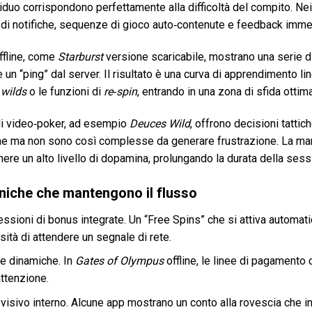
viduo corrispondono perfettamente alla difficoltà del compito. Nei gi
di notifiche, sequenze di gioco auto‑contenute e feedback imme
ffline, come
Starburst
versione scaricabile, mostrano una serie d
 un “ping” dal server. Il risultato è una curva di apprendimento l
i
wilds
o le funzioni di
re‑spin
, entrando in una zona di sfida ottima
 di video‑poker, ad esempio
Deuces Wild
, offrono decisioni tattic
ne ma non sono così complesse da generare frustrazione. La manc
ere un alto livello di dopamina, prolungando la durata della sess
iche che mantengono il flusso
ssioni di bonus integrate. Un “Free Spins” che si attiva automat
ità di attendere un segnale di rete.
ne dinamiche. In
Gates of Olympus
offline, le linee di pagament
’attenzione.
visivo interno. Alcune app mostrano un conto alla rovescia che i