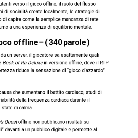
nti verso il gioco offline, il ruolo del flusso
ni di socialità create localmente, le strategie di
tivo di capire come la semplice mancanza di rete
umo a una esperienza di equilibrio mentale.
o offline – ( 340 parole )
 da un server, il giocatore sa esattamente quali
 è
Book of Ra Deluxe
in versione offline, dove il RTP
 certezza riduce la sensazione di “gioco d’azzardo”
pausa che aumentano il battito cardiaco; studi di
abilità della frequenza cardiaca durante il
o stato di calma.
’s Quest
offline non pubblicano risultati su
i” davanti a un pubblico digitale e permette al