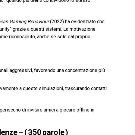
urno” quando più utenti condividono lo stesso
ean Gaming Behaviour
(2022) ha evidenziato che
mmunity” grazie a questi sistemi. La motivazione
ome riconosciuto, anche se solo dal proprio
nali aggressivi, favorendo una concentrazione più
sivamente a queste simulazioni, trascurando contatti
eriscono di invitare amici a giocare offline in
enze – ( 350 parole )