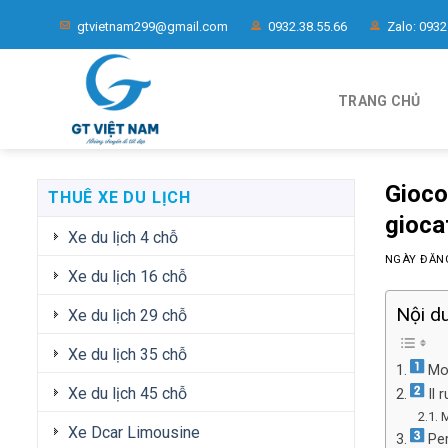
Chuyển
gtvietnam299@gmail.com
0932.38.55.66
Zalo: 0932
đến
nội
dung
TRANG CHỦ
Gioco
THUÊ XE DU LỊCH
gioca
Xe du lịch 4 chỗ
NGÀY ĐĂ
Xe du lịch 16 chỗ
Nội d
Xe du lịch 29 chỗ
Xe du lịch 35 chỗ
Mot
Xe du lịch 45 chỗ
Il 
M
Xe Dcar Limousine
Per