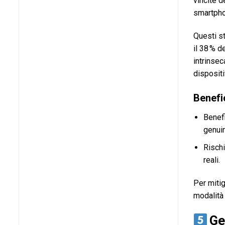
vincite d
smartpho
Questi s
il 38 % d
intrinsec
dispositi
Benefic
Benefi
genuin
Rischi
reali.
Per mitig
modalità 
Ges