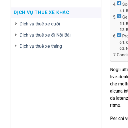
Soc
B
DỊCH VỤ THUÊ XE KHÁC
Ges
Dịch vụ thuê xe cưới
R
R
Dịch vụ thuê xe đi Nội Bài
Pro
C
Dịch vụ thuê xe tháng
N
Conclu
Negli ul
live‑deal
che molti
alcuna in
da latenz
ritmo.
Per chi v