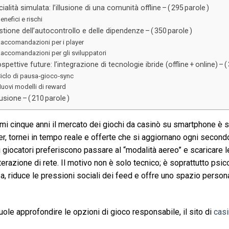
ialità simulata: l’illusione di una comunità offline – ( 295 parole )
enefici e rischi
tione dell’autocontrollo e delle dipendenze – ( 350 parole )
accomandazioni per i player
accomandazioni per gli sviluppatori
spettive future: l’integrazione di tecnologie ibride (offline + online) – (
iclo di pausa‑gioco‑sync
uovi modelli di reward
sione – ( 210 parole )
timi cinque anni il mercato dei giochi da casinò su smartphone 
er, tornei in tempo reale e offerte che si aggiornano ogni second
 giocatori preferiscono passare al “modalità aereo” e scaricare l
terazione di rete. Il motivo non è solo tecnico; è soprattutto psi
a, riduce le pressioni sociali dei feed e offre uno spazio person
uole approfondire le opzioni di gioco responsabile, il sito di
cas