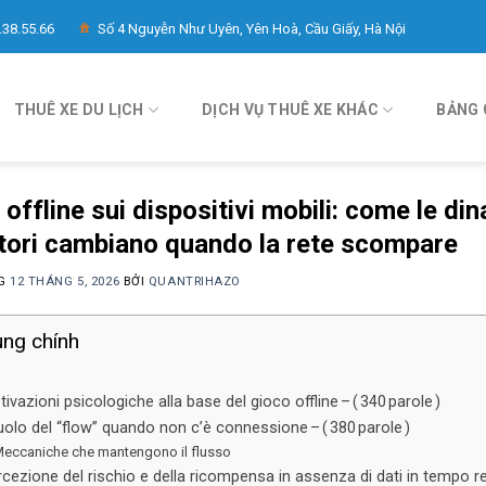
.38.55.66
Số 4 Nguyễn Như Uyên, Yên Hoà, Cầu Giấy, Hà Nội
THUÊ XE DU LỊCH
DỊCH VỤ THUÊ XE KHÁC
BẢNG 
 offline sui dispositivi mobili: come le di
tori cambiano quando la rete scompare
NG
12 THÁNG 5, 2026
BỞI
QUANTRIHAZO
ung chính
ivazioni psicologiche alla base del gioco offline – ( 340 parole )
ruolo del “flow” quando non c’è connessione – ( 380 parole )
eccaniche che mantengono il flusso
cezione del rischio e della ricompensa in assenza di dati in tempo rea