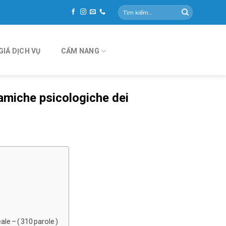
Tìm
kiếm:
GIÁ DỊCH VỤ
CẨM NANG
namiche psicologiche dei
le – ( 310 parole )