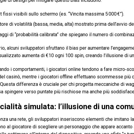
gie di design per mitigare questo bias includono:
 fissi visibili sullo schermo (es. “Vincita massima 5 000 €”).
tore di volatilità (bassa, media, alta) mostrato prima dell’avvio de
gi di “probabilità calibrata” che spiegano il numero di combinazi
rio, alcuni sviluppatori sfruttano il bias per aumentare l’engagemen
sualizzato aumenta di €10 ogni 100 spin, creando l’illusione di u
ndo i comportamenti, i giocatori online tendono a fare micro‑sco
del casinò, mentre i giocatori offline effettuano scommesse più 
à. Questa differenza è cruciale per chi progetta meccaniche di w
a spingere verso puntate più rischiose ma anche più soddisfacent
ialità simulata: l’illusione di una comun
za una rete, gli sviluppatori inseriscono elementi che imitano la 
o al giocatore di scegliere un personaggio che appare accanto al