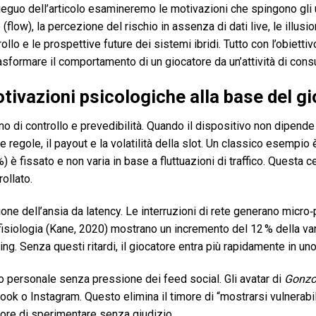
eguo dell’articolo esamineremo le motivazioni che spingono gli ute
 (flow), la percezione del rischio in assenza di dati live, le illusio
ollo e le prospettive future dei sistemi ibridi. Tutto con l’obiet
sformare il comportamento di un giocatore da un’attività di cons
ivazioni psicologiche alla base del gioc
o di controllo e prevedibilità. Quando il dispositivo non dipende
e regole, il payout e la volatilità della slot. Un classico esempio
%) è fissato e non varia in base a fluttuazioni di traffico. Questa
rollato.
one dell’ansia da latency. Le interruzioni di rete generano micro‑
isiologia (Kane, 2020) mostrano un incremento del 12 % della vari
ing. Senza questi ritardi, il giocatore entra più rapidamente in un
 personale senza pressione dei feed social. Gli avatar di
Gonzo
ok o Instagram. Questo elimina il timore di “mostrarsi vulnerabil
ore di sperimentare senza giudizio.