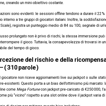
ne, creando un mini‑obiettivo costante.
azioni sono evidenti: le sessioni offline tendono a durare il 22 % 
 interno a tre gruppi di giocatori italiani. Inoltre, la soddisfaz
 Scale), registra un punteggio medio di 84 su 100, segnale di un’
lusso prolungato non è privo di rischi; la stessa immersione può
 interrompere il gioco. Tuttavia, la consapevolezza di trovarsi in 
bile del tempo di gioco.
rcezione del rischio e della ricompensa
– ( 310 parole )
 giocatore non riceve aggiornamenti live sui jackpot o sulle statist
re‑esistenti. Questo porta a un bias dell’ottimismo più marcato: l
fline come
Mega Fortune
con jackpot pre‑caricato di €250 000, l’
me più “vicino” rispetto a una slot online dove il jackpot varia di