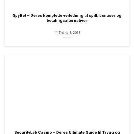
SpyBet – Deres komplette veiledning til spill, bonuser og
betalingsalternativer
11 Tháng 6, 2026
SecurityLab Casino – Deres Ultimate Guide til Trygg og