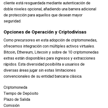
cliente está resguardada mediante autenticación de
doble niveles opcional, añadiendo una barrera adicional
de protección para aquellos que desean mayor
seguridad.
Opciones de Operación y Criptodivisas
Como precursores en esta adopción de criptomonedas,
ofrecemos integración con múltiples activos virtuales.
Bitcoin, Ethereum, Litecoin y sobre de 10 criptomonedas
extras están disponibles para ingresos y extracciones
rápidos. Esta diversidad posibilita a usuarios de
diversas áreas jugar sin estas limitaciones
convencionales de su entidad bancaria clásica.
Criptomoneda
Tiempo de Depósito
Plazo de Salida
Comisión