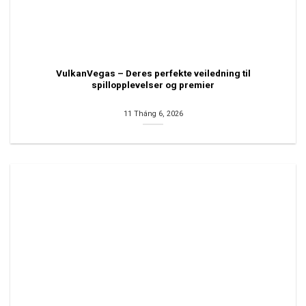
VulkanVegas – Deres perfekte veiledning til
spillopplevelser og premier
11 Tháng 6, 2026