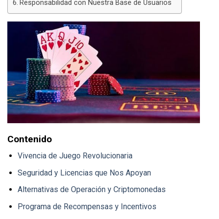
Responsabilidad con Nuestra Base de Usuarios
Contenido
Vivencia de Juego Revolucionaria
Seguridad y Licencias que Nos Apoyan
Alternativas de Operación y Criptomonedas
Programa de Recompensas y Incentivos