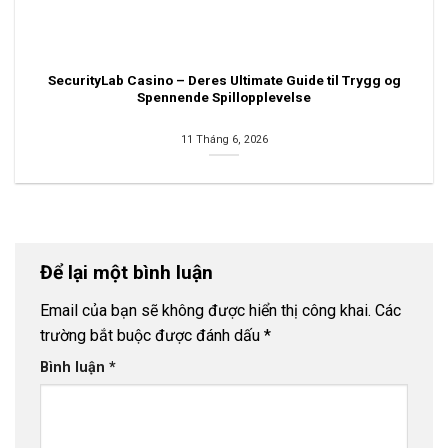
SecurityLab Casino – Deres Ultimate Guide til Trygg og
Spennende Spillopplevelse
11 Tháng 6, 2026
Để lại một bình luận
Email của bạn sẽ không được hiển thị công khai.
Các
trường bắt buộc được đánh dấu
*
Bình luận
*