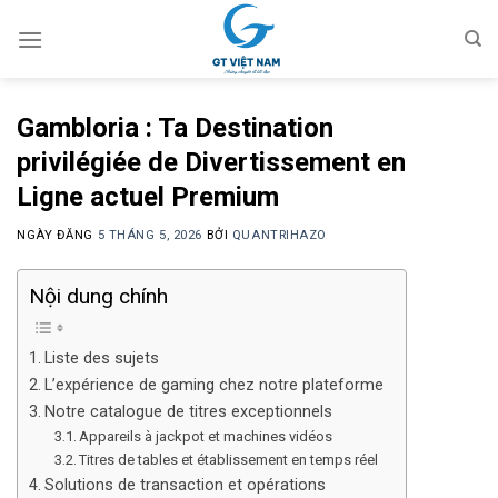
Chuyển
đến
nội
dung
Gambloria : Ta Destination
privilégiée de Divertissement en
Ligne actuel Premium
NGÀY ĐĂNG
5 THÁNG 5, 2026
BỞI
QUANTRIHAZO
Nội dung chính
Liste des sujets
L’expérience de gaming chez notre plateforme
Notre catalogue de titres exceptionnels
Appareils à jackpot et machines vidéos
Titres de tables et établissement en temps réel
Solutions de transaction et opérations