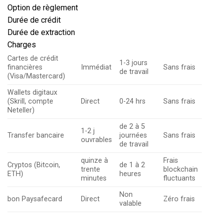
Option de règlement
Durée de crédit
Durée de extraction
Charges
Cartes de crédit
1-3 jours
financières
Immédiat
Sans frais
de travail
(Visa/Mastercard)
Wallets digitaux
(Skrill, compte
Direct
0-24 hrs
Sans frais
Neteller)
de 2 à 5
1-2 j
Transfer bancaire
journées
Sans frais
ouvrables
de travail
quinze à
Frais
Cryptos (Bitcoin,
de 1 à 2
trente
blockchain
ETH)
heures
minutes
fluctuants
Non
bon Paysafecard
Direct
Zéro frais
valable