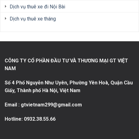
Dịch vụ thuê xe đi Nội Bài
Dịch vụ thuê xe tháng
CÔNG TY CỔ PHẦN ĐẦU TƯ VÀ THƯƠNG MẠI GT VIỆT
NAM
Số 4 Phố Nguyễn Như Uyên, Phường Yên Hoà, Quận Cầu
Giấy, Thành phố Hà Nội, Việt Nam
Email : gtvietnam299@gmail.com
Hotline:
0932.38.55.66