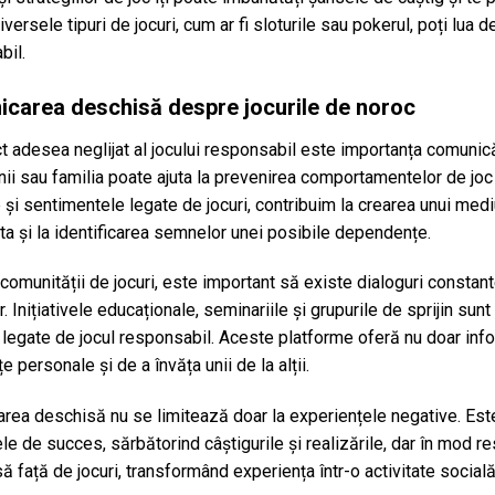
versele tipuri de jocuri, cum ar fi sloturile sau pokerul, poți lua 
bil.
carea deschisă despre jocurile de noroc
 adesea neglijat al jocului responsabil este importanța comunică
nii sau familia poate ajuta la prevenirea comportamentelor de joc r
 și sentimentele legate de jocuri, contribuim la crearea unui med
ta și la identificarea semnelor unei posibile dependențe.
 comunității de jocuri, este important să existe dialoguri constan
or. Inițiativele educaționale, seminariile și grupurile de sprijin s
legate de jocul responsabil. Aceste platforme oferă nu doar inform
e personale și de a învăța unii de la alții.
rea deschisă nu se limitează doar la experiențele negative. Este
 de succes, sărbătorind câștigurile și realizările, dar în mod 
 față de jocuri, transformând experiența într-o activitate socială 