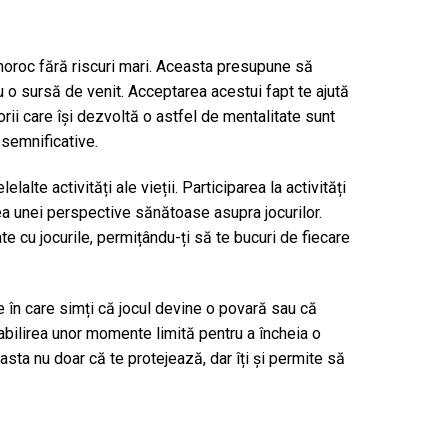
noroc fără riscuri mari. Aceasta presupune să
u o sursă de venit. Acceptarea acestui fapt te ajută
orii care își dezvoltă o astfel de mentalitate sunt
 semnificative.
elalte activități ale vieții. Participarea la activități
ea unei perspective sănătoase asupra jocurilor.
te cu jocurile, permițându-ți să te bucuri de fiecare
 în care simți că jocul devine o povară sau că
tabilirea unor momente limită pentru a încheia o
asta nu doar că te protejează, dar îți și permite să