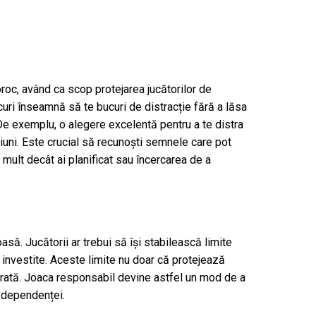
roc, având ca scop protejarea jucătorilor de
uri înseamnă să te bucuri de distracție fără a lăsa
 De exemplu, o alegere excelentă pentru a te distra
iuni. Este crucial să recunoști semnele care pot
mult decât ai planificat sau încercarea de a
să. Jucătorii ar trebui să își stabilească limite
 investite. Aceste limite nu doar că protejează
librată. Joaca responsabil devine astfel un mod de a
e dependenței.