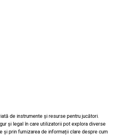
iată de instrumente și resurse pentru jucători.
r și legal în care utilizatorii pot explora diverse
ie și prin furnizarea de informații clare despre cum