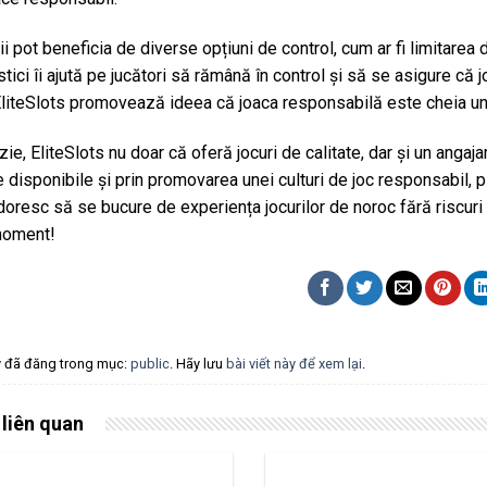
rii pot beneficia de diverse opțiuni de control, cum ar fi limitarea
stici îi ajută pe jucători să rămână în control și să se asigure că
liteSlots promovează ideea că joaca responsabilă este cheia une
zie, EliteSlots nu doar că oferă jocuri de calitate, dar și un angaj
 disponibile și prin promovarea unei culturi de joc responsabil, 
doresc să se bucure de experiența jocurilor de noroc fără riscuri m
moment!
ày đã đăng trong mục:
public
. Hãy lưu
bài viết này để xem lại
.
 liên quan