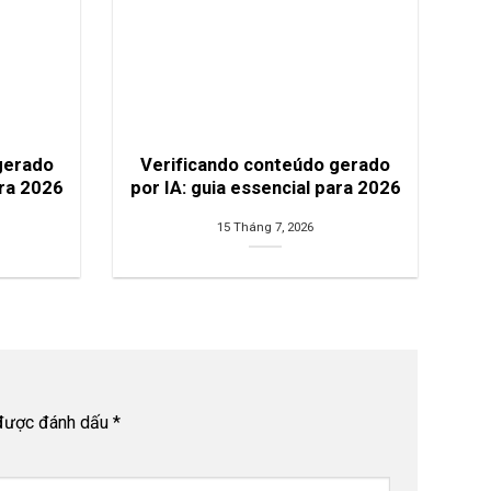
gerado
Verificando conteúdo gerado
ara 2026
por IA: guia essencial para 2026
15 Tháng 7, 2026
 được đánh dấu
*