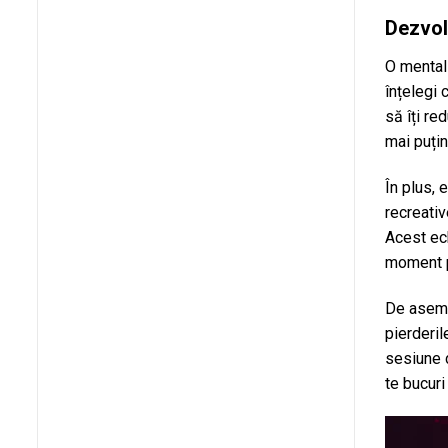
Dezvol
O mentali
înțelegi 
să îți re
mai puțin
În plus, e
recreativ
Acest ech
moment pe
De asemen
pierderil
sesiune d
te bucuri