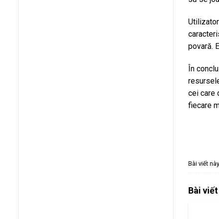
Utilizato
caracteri
povară. E
În conclu
resursele
cei care 
fiecare 
Bài viết n
Bài viết