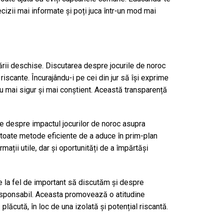
decizii mai informate și poți juca într-un mod mai
rii deschise. Discutarea despre jocurile de noroc
iscante. Încurajându-i pe cei din jur să își exprime
iu mai sigur și mai conștient. Această transparență
te despre impactul jocurilor de noroc asupra
unt toate metode eficiente de a aduce în prim-plan
ații utile, dar și oportunități de a împărtăși
 la fel de important să discutăm și despre
responsabil. Aceasta promovează o atitudine
plăcută, în loc de una izolată și potențial riscantă.