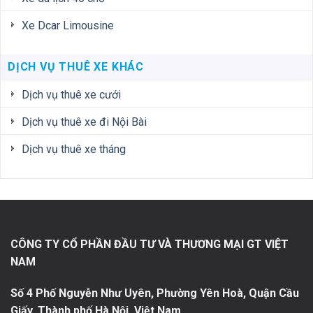
Xe Dcar Limousine
DỊCH VỤ THUÊ XE KHÁC
Dịch vụ thuê xe cưới
Dịch vụ thuê xe đi Nội Bài
Dịch vụ thuê xe tháng
CÔNG TY CỔ PHẦN ĐẦU TƯ VÀ THƯƠNG MẠI GT VIỆT
NAM
Số 4 Phố Nguyễn Như Uyên, Phường Yên Hoà, Quận Cầu
Giấy, Thành phố Hà Nội, Việt Nam