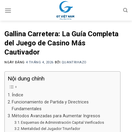
Chuyển
đến
nội
dung
Gallina Carretera: La Guía Completa
del Juego de Casino Más
Cautivador
NGÀY ĐĂNG
4 THÁNG 4, 2026
BỞI
QUANTRIHAZO
Nội dung chính
Índice
Funcionamiento de Partida y Directrices
Fundamentales
Métodos Avanzadas para Aumentar Ingresos
Esquemas de Administración Capital Verificados
Mentalidad del Jugador Triunfador