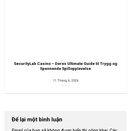
SecurityLab Casino – Deres Ultimate Guide til Trygg og
Spennende Spillopplevelse
11 Tháng 6, 2026
Để lại một bình luận
Email của bạn sẽ không được hiển thị công khai.
Các