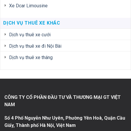
Xe Dcar Limousine
DỊCH VỤ THUÊ XE KHÁC
Dịch vụ thuê xe cưới
Dịch vụ thuê xe đi Nội Bài
Dịch vụ thuê xe tháng
CÔNG TY CỔ PHẦN ĐẦU TƯ VÀ THƯƠNG MẠI GT VIỆT
NAM
Số 4 Phố Nguyễn Như Uyên, Phường Yên Hoà, Quận Cầu
Giấy, Thành phố Hà Nội, Việt Nam