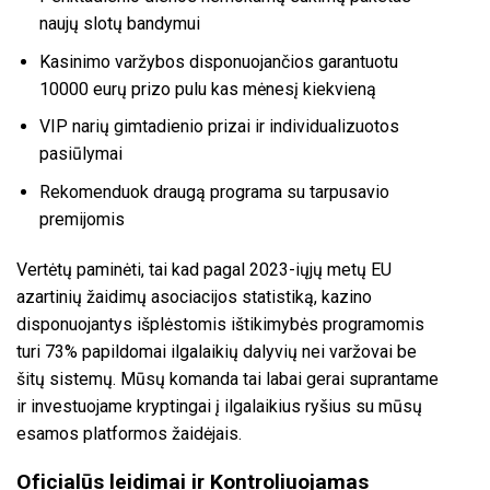
naujų slotų bandymui
Kasinimo varžybos disponuojančios garantuotu
10000 eurų prizo pulu kas mėnesį kiekvieną
VIP narių gimtadienio prizai ir individualizuotos
pasiūlymai
Rekomenduok draugą programa su tarpusavio
premijomis
Vertėtų paminėti, tai kad pagal 2023-iųjų metų EU
azartinių žaidimų asociacijos statistiką, kazino
disponuojantys išplėstomis ištikimybės programomis
turi 73% papildomai ilgalaikių dalyvių nei varžovai be
šitų sistemų. Mūsų komanda tai labai gerai suprantame
ir investuojame kryptingai į ilgalaikius ryšius su mūsų
esamos platformos žaidėjais.
Oficialūs leidimai ir Kontroliuojamas