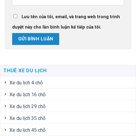
Lưu tên của tôi, email, và trang web trong trình
duyệt này cho lần bình luận kế tiếp của tôi.
THUÊ XE DU LỊCH
Xe du lịch 4 chỗ
Xe du lịch 16 chỗ
Xe du lịch 29 chỗ
Xe du lịch 35 chỗ
Xe du lịch 45 chỗ