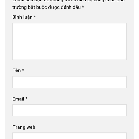
trường bắt buộc được đánh dấu
*
Bình luận
*
Tên
*
Email
*
Trang web