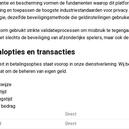
antie en bescherming vormen de fundamenten waarop dit platform
ing en toepassen de hoogste industriestandaarden voor privacy. 
gie, dezelfde beveiligingsmethode die geldinstellingen gebruike
form gebruikt strikte validatieprocessen om misbruik te tegeng
et slechts de beveiliging van afzonderlijke spelers, maar ook de
lopties en transacties
teit in betalingsopties staat voorop in onze dienstverlening. Wi
aat om de beheren van eigen geld.
swijze
tijd
ngstijd
 bedrag
Direct
d
Direct