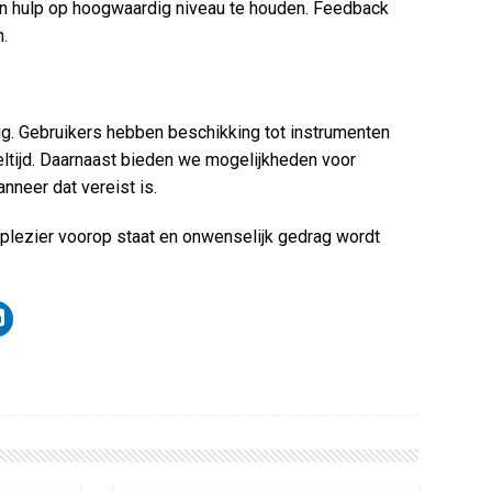
van hulp op hoogwaardig niveau te houden. Feedback
.
ig. Gebruikers hebben beschikking tot instrumenten
eltijd. Daarnaast bieden we mogelijkheden voor
nneer dat vereist is.
 plezier voorop staat en onwenselijk gedrag wordt