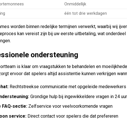
portemonnees
Onmiddellijk
ing
één tot drie werkdagen
mes worden binnen redelijke termijnen verwerkt, waarbij wij ijver
ieproces kan vereist zijn bij uw eerste uitbetaling, wat onderdee
ingen.
ssionele ondersteuning
ortteam is klaar om vraagstukken te behandelen en moeilijkhede
orgt ervoor dat spelers altijd assistentie kunnen verkrijgen wanne
chat:
Rechtstreekse communicatie met opgeleide medewerkers 
ndersteuning:
Grondige hulp bij ingewikkeldere vragen in 24 uu
 FAQ-sectie:
Zelfservice voor veelvoorkomende vragen
oon service:
Direct contact voor spelers die dat prefereren