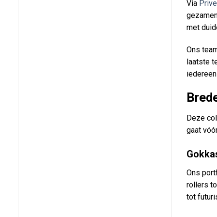
Via
Prive
gezamenl
met duid
Ons team 
laatste 
iedereen 
Brede
Deze col
gaat vóór
Gokkas
Ons port
rollers 
tot futur