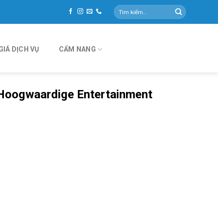
Tìm
kiếm:
GIÁ DỊCH VỤ
CẨM NANG
n Hoogwaardige Entertainment