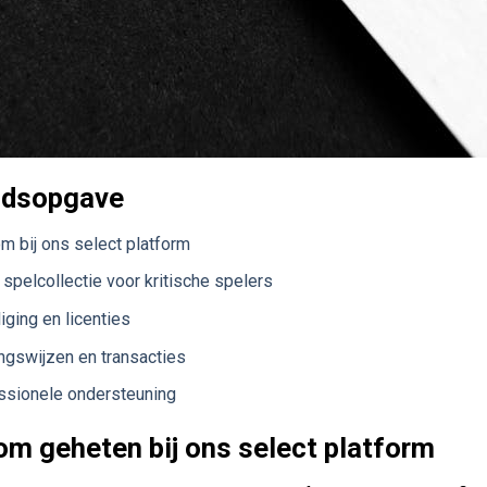
udsopgave
m bij ons select platform
spelcollectie voor kritische spelers
iging en licenties
ingswijzen en transacties
ssionele ondersteuning
m geheten bij ons select platform