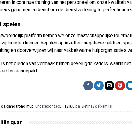
steren in continue training van het personeel om onze kwaliteit 
rieus genomen en benut om de dienstverlening te perfectioneren
 spelen
ntwoordelijk platform nemen we onze maatschappelijke rol ernst
zij limieten kunnen bepalen op inzetten, negatieve saldi en spe
uiting en doorverwijzen wij naar vakbekwame hulporganisaties wa
 is het bieden van vermaak binnen beveiligde kaders, waarin het
eerd en aangepakt.
ày đã đăng trong mục:
uncategorized
. Hãy lưu
bài viết này để xem lại
.
 liên quan