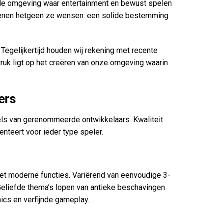
ijnde omgeving waar entertainment en bewust spelen
dienen hetgeen ze wensen: een solide bestemming
Tegelijkertijd houden wij rekening met recente
ruk ligt op het creëren van onze omgeving waarin
ers
tels van gerenommeerde ontwikkelaars. Kwaliteit
nteert voor ieder type speler.
met moderne functies. Variërend van eenvoudige 3-
eliefde thema’s lopen van antieke beschavingen
hics en verfijnde gameplay.