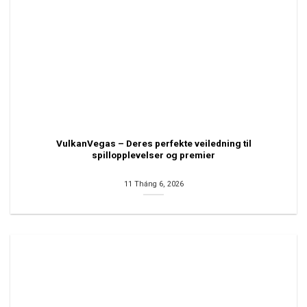
VulkanVegas – Deres perfekte veiledning til
spillopplevelser og premier
11 Tháng 6, 2026