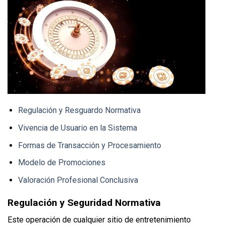
Regulación y Resguardo Normativa
Vivencia de Usuario en la Sistema
Formas de Transacción y Procesamiento
Modelo de Promociones
Valoración Profesional Conclusiva
Regulación y Seguridad Normativa
Este operación de cualquier sitio de entretenimiento