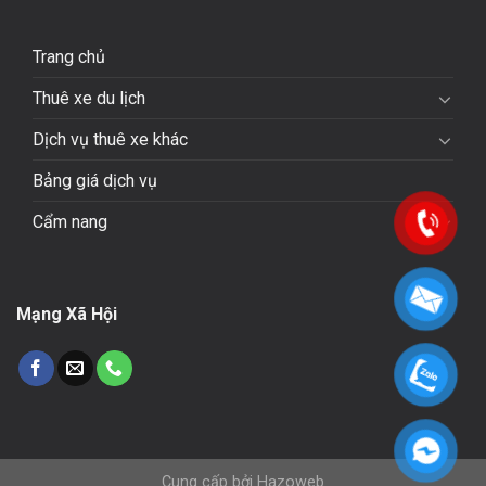
Trang chủ
Thuê xe du lịch
Dịch vụ thuê xe khác
Bảng giá dịch vụ
Cẩm nang
Mạng Xã Hội
Cung cấp bởi
Hazoweb