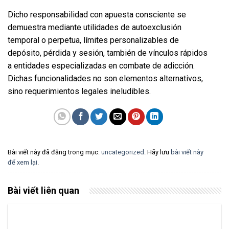
Dicho responsabilidad con apuesta consciente se
demuestra mediante utilidades de autoexclusión
temporal o perpetua, límites personalizables de
depósito, pérdida y sesión, también de vínculos rápidos
a entidades especializadas en combate de adicción.
Dichas funcionalidades no son elementos alternativos,
sino requerimientos legales ineludibles.
Bài viết này đã đăng trong mục:
uncategorized
. Hãy lưu
bài viết này
để xem lại
.
Bài viết liên quan