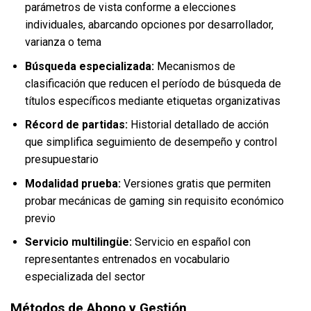
parámetros de vista conforme a elecciones
individuales, abarcando opciones por desarrollador,
varianza o tema
Búsqueda especializada:
Mecanismos de
clasificación que reducen el período de búsqueda de
títulos específicos mediante etiquetas organizativas
Récord de partidas:
Historial detallado de acción
que simplifica seguimiento de desempeño y control
presupuestario
Modalidad prueba:
Versiones gratis que permiten
probar mecánicas de gaming sin requisito económico
previo
Servicio multilingüe:
Servicio en español con
representantes entrenados en vocabulario
especializada del sector
Métodos de Abono y Gestión