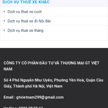
DỊCH VỤ THUÊ XE KHÁC
Dịch vụ thuê xe cưới
Dịch vụ thuê xe đi Nội Bài
Dịch vụ thuê xe tháng
CÔNG TY CỔ PHẦN ĐẦU TƯ VÀ THƯƠNG MẠI GT VIỆT
NAM
Số 4 Phố Nguyễn Như Uyên, Phường Yên Hoà, Quận Cầu
Giấy, Thành phố Hà Nội, Việt Nam
Email : gtvietnam299@gmail.com