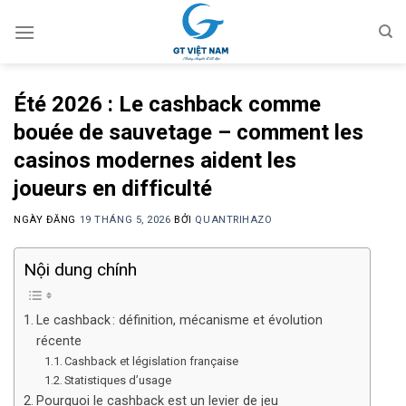
Chuyển
đến
nội
dung
Été 2026 : Le cashback comme
bouée de sauvetage – comment les
casinos modernes aident les
joueurs en difficulté
NGÀY ĐĂNG
19 THÁNG 5, 2026
BỞI
QUANTRIHAZO
Nội dung chính
Le cashback : définition, mécanisme et évolution
récente
Cashback et législation française
Statistiques d’usage
Pourquoi le cashback est un levier de jeu