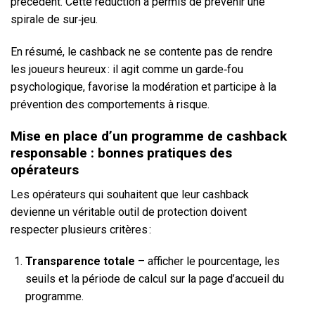
précédent. Cette réduction a permis de prévenir une
spirale de sur‑jeu.
En résumé, le cashback ne se contente pas de rendre
les joueurs heureux : il agit comme un garde‑fou
psychologique, favorise la modération et participe à la
prévention des comportements à risque.
Mise en place d’un programme de cashback
responsable : bonnes pratiques des
opérateurs
Les opérateurs qui souhaitent que leur cashback
devienne un véritable outil de protection doivent
respecter plusieurs critères :
Transparence totale
– afficher le pourcentage, les
seuils et la période de calcul sur la page d’accueil du
programme.