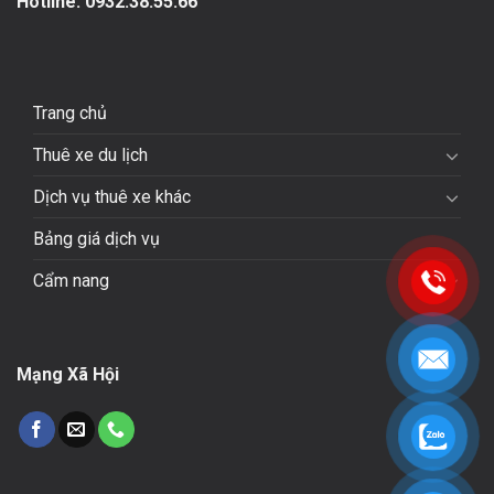
Hotline:
0932.38.55.66
Trang chủ
Thuê xe du lịch
Dịch vụ thuê xe khác
Bảng giá dịch vụ
Cẩm nang
Mạng Xã Hội