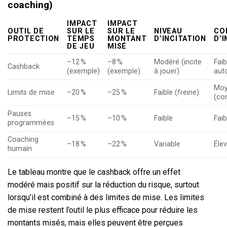
coaching)
IMPACT
IMPACT
OUTIL DE
SUR LE
SUR LE
NIVEAU
CO
PROTECTION
TEMPS
MONTANT
D’INCITATION
D’
DE JEU
MISÉ
–12 %
–8 %
Modéré (incite
Faib
Cashback
(exemple)
(exemple)
à jouer)
aut
Moy
Limits de mise
–20 %
–25 %
Faible (freine)
(co
Pauses
–15 %
–10 %
Faible
Faib
programmées
Coaching
–18 %
–22 %
Variable
Éle
humain
Le tableau montre que le cashback offre un effet
modéré mais positif sur la réduction du risque, surtout
lorsqu’il est combiné à des limites de mise. Les limites
de mise restent l’outil le plus efficace pour réduire les
montants misés, mais elles peuvent être perçues