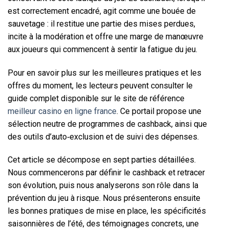
est correctement encadré, agit comme une bouée de
sauvetage : il restitue une partie des mises perdues,
incite à la modération et offre une marge de manœuvre
aux joueurs qui commencent à sentir la fatigue du jeu.
Pour en savoir plus sur les meilleures pratiques et les
offres du moment, les lecteurs peuvent consulter le
guide complet disponible sur le site de référence
meilleur casino en ligne france
. Ce portail propose une
sélection neutre de programmes de cashback, ainsi que
des outils d’auto‑exclusion et de suivi des dépenses.
Cet article se décompose en sept parties détaillées.
Nous commencerons par définir le cashback et retracer
son évolution, puis nous analyserons son rôle dans la
prévention du jeu à risque. Nous présenterons ensuite
les bonnes pratiques de mise en place, les spécificités
saisonnières de l’été, des témoignages concrets, une