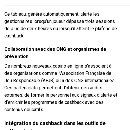
Ce tableau, généré automatiquement, alerte les
gestionnaires lorsqu’un joueur dépasse trois sessions
de plus de deux heures ou lorsqu’il atteint le plafond de
cashback.
Collaboration avec des ONG et organismes de
prévention
De nombreux nouveaux casino en ligne s’associent à
des organisations comme l’Association Française de
Jeu Responsable (AFJR) ou à des ONG internationales.
Ces partenariats permettent d’obtenir des audits
externes, de former le personnel aux signaux d’alerte et
d’enrichir les programmes de cashback avec des
contenus éducatifs.
Intégration du cashback dans les outils de