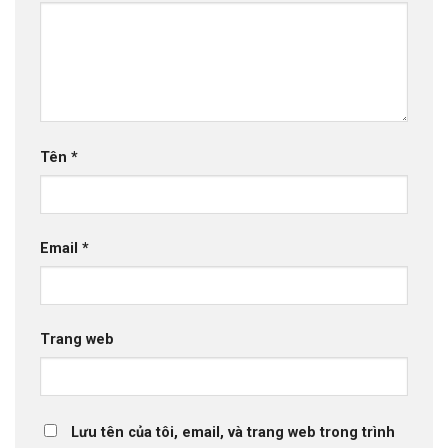
Tên
*
Email
*
Trang web
Lưu tên của tôi, email, và trang web trong trình