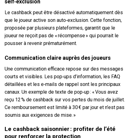
self‑exclusion
Le cashback peut être désactivé automatiquement dès
que le joueur active son auto‑exclusion. Cette fonction,
proposée par plusieurs plateformes, garantit que le
joueur ne reçoit pas de « récompense » qui pourrait le
pousser à revenir prématurément.
Communication claire auprès des joueurs
Une communication efficace repose sur des messages
courts et visibles. Les pop‑ups d’information, les FAQ
détaillées et les e‑mails de rappel sont les principaux
canaux. Un exemple de texte de pop‑up : « Vous avez
reçu 12 % de cashback sur vos pertes du mois de juillet.
Ce remboursement est limité à 30 € par jour et n’est pas
soumis aux exigences de mise. »
Le cashback saisonnier : profiter de l’été
pour renforcer la protection