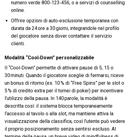
numero verde 800‑123‑456, o a servizi di counselling
online.
Offrire opzioni di auto‑esclusione temporanea con
durata da 24 ore a 30 giorni, integrandole nel profilo
del giocatore senza dover contattare il servizio
clienti.
Modalità “Cool‑Down” personalizzabile
Il “Cool‑Down” permette di attivare pause di 5, 15 o
30 minuti. Quando il giocatore sceglie di fermarsi, riceve
un bonus di ritorno (es. 10 % di “Free Spins” per le slot o
5 % di credito extra per il tornei di poker) per incentivare
l’utilizzo della pausa. In 140 parole, la modalità è
descritta così: il sistema blocca temporaneamente
l’accesso al tavolo o alla slot, ma mantiene attiva la
visualizzazione della classifica, così l’utente può vedere
il proprio posizionamento senza sentirsi escluso. Al
termine della pausa, un breve video di mindfulness di