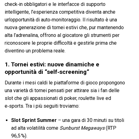
check‑in obbligatori e le interfacce di supporto
intelligente, l’esperienza competitiva diventa anche
un’opportunità di auto‑monitoraggio. Il risultato è una
nuova generazione di tornei estivi che, pur mantenendo
alta l’adrenalina, offrono al giocatore gli strumenti per
riconoscere le proprie difficoltà e gestirle prima che
diventino un problema reale.
1. Tornei estivi: nuove dinamiche e
opportunità di “self‑screening”
Durante i mesi caldi le piattaforme di gioco propongono
una varietà di tornei pensati per attirare sia i fan delle
slot che gli appassionati di poker, roulette live ed
e‑sports. Tra i più seguiti troviamo:
Slot Sprint Summer
– una gara di 30 minuti su titoli
ad alta volatilità come
Sunburst Megaways
(RTP
96,5 %).