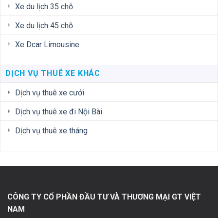
Xe du lịch 35 chỗ
Xe du lịch 45 chỗ
Xe Dcar Limousine
DỊCH VỤ THUÊ XE KHÁC
Dịch vụ thuê xe cưới
Dịch vụ thuê xe đi Nội Bài
Dịch vụ thuê xe tháng
CÔNG TY CỔ PHẦN ĐẦU TƯ VÀ THƯƠNG MẠI GT VIỆT
NAM