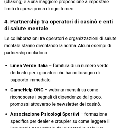
(chasing) e a una maggiore propensione a impostare
limiti di spesa prima di ogni torneo.
4. Partnership tra operatori di casinò e enti
di salute mentale
Le collaborazioni tra operatori e organizzazioni di salute
mentale stanno diventando la norma. Alcuni esempi di
partnership includono:
Linea Verde Italia
– fornitura di un numero verde
dedicato per i giocatori che hanno bisogno di
supporto immediato.
GameHelp ONG
– webinar mensili su come
riconoscere i segnali di dipendenza dal gioco,
promossi attraverso le newsletter dei casinò.
Associazione Psicologi Sportivi
– formazione
specifica per dealer e croupier su come leggere il