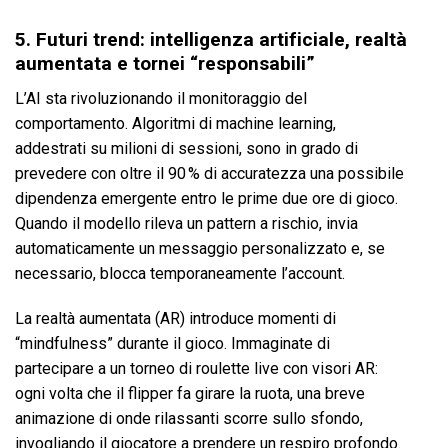
5. Futuri trend: intelligenza artificiale, realtà
aumentata e tornei “responsabili”
L’AI sta rivoluzionando il monitoraggio del
comportamento. Algoritmi di machine learning,
addestrati su milioni di sessioni, sono in grado di
prevedere con oltre il 90 % di accuratezza una possibile
dipendenza emergente entro le prime due ore di gioco.
Quando il modello rileva un pattern a rischio, invia
automaticamente un messaggio personalizzato e, se
necessario, blocca temporaneamente l’account.
La realtà aumentata (AR) introduce momenti di
“mindfulness” durante il gioco. Immaginate di
partecipare a un torneo di roulette live con visori AR:
ogni volta che il flipper fa girare la ruota, una breve
animazione di onde rilassanti scorre sullo sfondo,
invogliando il giocatore a prendere un respiro profondo.