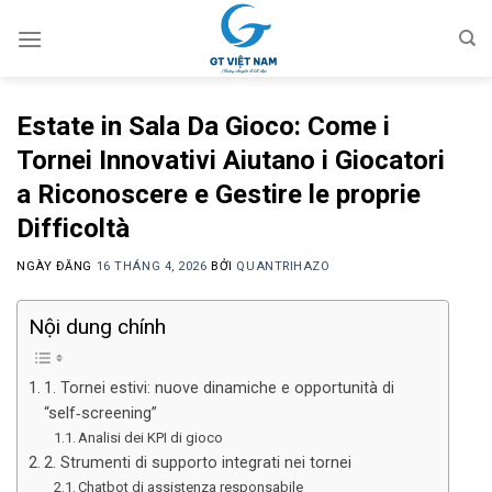
Chuyển
đến
nội
dung
Estate in Sala Da Gioco: Come i
Tornei Innovativi Aiutano i Giocatori
a Riconoscere e Gestire le proprie
Difficoltà
NGÀY ĐĂNG
16 THÁNG 4, 2026
BỞI
QUANTRIHAZO
Nội dung chính
1. Tornei estivi: nuove dinamiche e opportunità di
“self‑screening”
Analisi dei KPI di gioco
2. Strumenti di supporto integrati nei tornei
Chatbot di assistenza responsabile