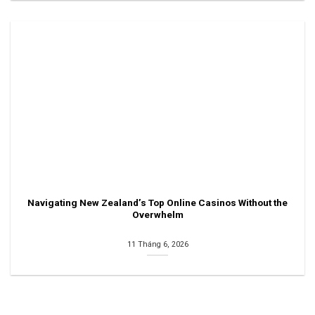
Navigating New Zealand’s Top Online Casinos Without the
Overwhelm
11 Tháng 6, 2026