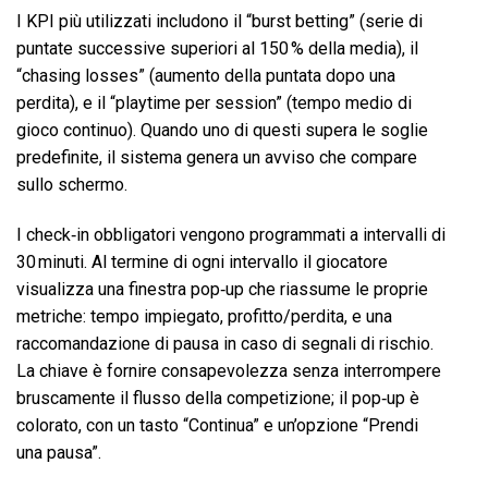
I KPI più utilizzati includono il “burst betting” (serie di
puntate successive superiori al 150 % della media), il
“chasing losses” (aumento della puntata dopo una
perdita), e il “playtime per session” (tempo medio di
gioco continuo). Quando uno di questi supera le soglie
predefinite, il sistema genera un avviso che compare
sullo schermo.
I check‑in obbligatori vengono programmati a intervalli di
30 minuti. Al termine di ogni intervallo il giocatore
visualizza una finestra pop‑up che riassume le proprie
metriche: tempo impiegato, profitto/perdita, e una
raccomandazione di pausa in caso di segnali di rischio.
La chiave è fornire consapevolezza senza interrompere
bruscamente il flusso della competizione; il pop‑up è
colorato, con un tasto “Continua” e un’opzione “Prendi
una pausa”.