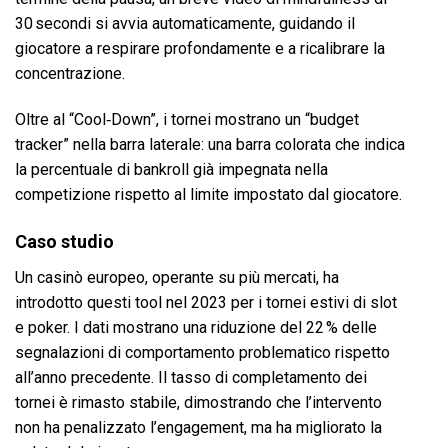
30 secondi si avvia automaticamente, guidando il
giocatore a respirare profondamente e a ricalibrare la
concentrazione.
Oltre al “Cool‑Down”, i tornei mostrano un “budget
tracker” nella barra laterale: una barra colorata che indica
la percentuale di bankroll già impegnata nella
competizione rispetto al limite impostato dal giocatore.
Caso studio
Un casinò europeo, operante su più mercati, ha
introdotto questi tool nel 2023 per i tornei estivi di slot
e poker. I dati mostrano una riduzione del 22 % delle
segnalazioni di comportamento problematico rispetto
all’anno precedente. Il tasso di completamento dei
tornei è rimasto stabile, dimostrando che l’intervento
non ha penalizzato l’engagement, ma ha migliorato la