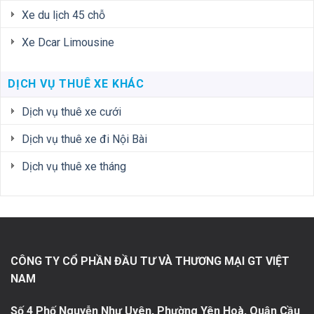
Xe du lịch 45 chỗ
Xe Dcar Limousine
DỊCH VỤ THUÊ XE KHÁC
Dịch vụ thuê xe cưới
Dịch vụ thuê xe đi Nội Bài
Dịch vụ thuê xe tháng
CÔNG TY CỔ PHẦN ĐẦU TƯ VÀ THƯƠNG MẠI GT VIỆT
NAM
Số 4 Phố Nguyễn Như Uyên, Phường Yên Hoà, Quận Cầu