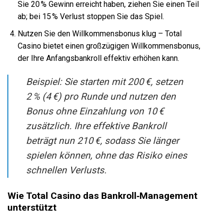
Sie 20 % Gewinn erreicht haben, ziehen Sie einen Teil
ab; bei 15 % Verlust stoppen Sie das Spiel.
Nutzen Sie den Willkommensbonus klug – Total
Casino bietet einen großzügigen Willkommensbonus,
der Ihre Anfangsbankroll effektiv erhöhen kann.
Beispiel: Sie starten mit 200 €, setzen
2 % (4 €) pro Runde und nutzen den
Bonus ohne Einzahlung von 10 €
zusätzlich. Ihre effektive Bankroll
beträgt nun 210 €, sodass Sie länger
spielen können, ohne das Risiko eines
schnellen Verlusts.
Wie Total Casino das Bankroll‑Management
unterstützt