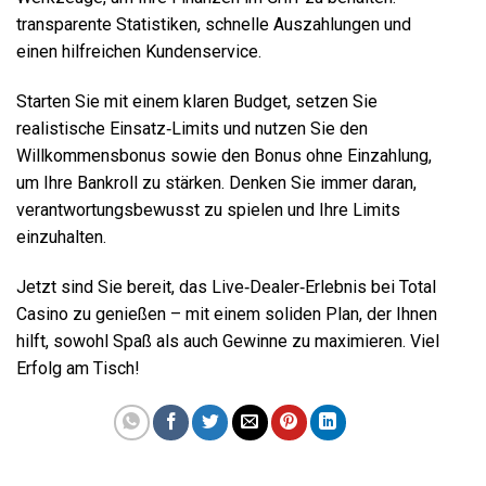
transparente Statistiken, schnelle Auszahlungen und
einen hilfreichen Kundenservice.
Starten Sie mit einem klaren Budget, setzen Sie
realistische Einsatz‑Limits und nutzen Sie den
Willkommensbonus sowie den Bonus ohne Einzahlung,
um Ihre Bankroll zu stärken. Denken Sie immer daran,
verantwortungsbewusst zu spielen und Ihre Limits
einzuhalten.
Jetzt sind Sie bereit, das Live‑Dealer‑Erlebnis bei Total
Casino zu genießen – mit einem soliden Plan, der Ihnen
hilft, sowohl Spaß als auch Gewinne zu maximieren. Viel
Erfolg am Tisch!