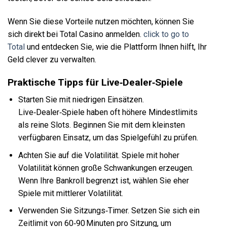
Wenn Sie diese Vorteile nutzen möchten, können Sie
sich direkt bei Total Casino anmelden.
click to go to
Total
und entdecken Sie, wie die Plattform Ihnen hilft, Ihr
Geld clever zu verwalten.
Praktische Tipps für Live‑Dealer‑Spiele
Starten Sie mit niedrigen Einsätzen.
Live‑Dealer‑Spiele haben oft höhere Mindestlimits
als reine Slots. Beginnen Sie mit dem kleinsten
verfügbaren Einsatz, um das Spielgefühl zu prüfen.
Achten Sie auf die Volatilität. Spiele mit hoher
Volatilität können große Schwankungen erzeugen.
Wenn Ihre Bankroll begrenzt ist, wählen Sie eher
Spiele mit mittlerer Volatilität.
Verwenden Sie Sitzungs‑Timer. Setzen Sie sich ein
Zeitlimit von 60‑90 Minuten pro Sitzung, um