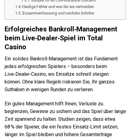
Beispiel für ein Live‑Blackjack‑Szenario
Häufige Fehler und wie Sie sie vermeiden
Zusammenfassung und nächste Schritte
Erfolgreiches Bankroll‑Management
beim Live‑Dealer‑Spiel im Total
Casino
Ein solides Bankroll‑Management ist das Fundament
jedes erfolgreichen Spielers – besonders beim
Live‑Dealer‑Casino, wo Einsätze schnell steigen
können. Ohne klare Regeln riskieren Sie, Ihr ganzes
Guthaben in wenigen Runden zu verlieren.
Ein gutes Management hilft Ihnen, Verluste zu
begrenzen, Gewinne zu sichern und das Spiel über lange
Zeit spannend zu halten. Studien zeigen, dass etwa
68 % der Spieler, die ein festes Einsatz‑Limit setzen,
länger im Spiel bleiben und höhere Gesamterträge