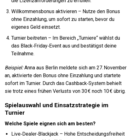
die Lizenzanforderungen zu erfüllen.
Willkommensbonus aktivieren – Nutze den Bonus
ohne Einzahlung, um sofort zu starten, bevor du
eigenes Geld einsetzt.
Turnier beitreten – Im Bereich „Turniere“ wählst du
das Black‑Friday‑Event aus und bestätigst deine
Teilnahme.
Beispiel:
Anna aus Berlin meldete sich am 27. November
an, aktivierte den Bonus ohne Einzahlung und startete
sofort im Turnier. Durch das Cashback‑System behielt
sie trotz eines frühen Verlusts von 30 € noch 10 € übrig.
Spielauswahl und Einsatzstrategie im
Turnier
Welche Spiele eignen sich am besten?
Live‑Dealer‑Blackjack – Hohe Entscheidungsfreiheit