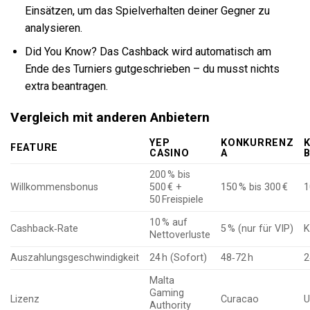
Einsätzen, um das Spielverhalten deiner Gegner zu
analysieren.
Did You Know? Das Cashback wird automatisch am
Ende des Turniers gutgeschrieben – du musst nichts
extra beantragen.
Vergleich mit anderen Anbietern
YEP
KONKURRENZ
FEATURE
CASINO
A
200 % bis
Willkommensbonus
500 € +
150 % bis 300 €
1
50 Freispiele
10 % auf
Cashback‑Rate
5 % (nur für VIP)
K
Nettoverluste
Auszahlungsgeschwindigkeit
24 h (Sofort)
48‑72 h
2
Malta
Gaming
Lizenz
Curacao
U
Authority