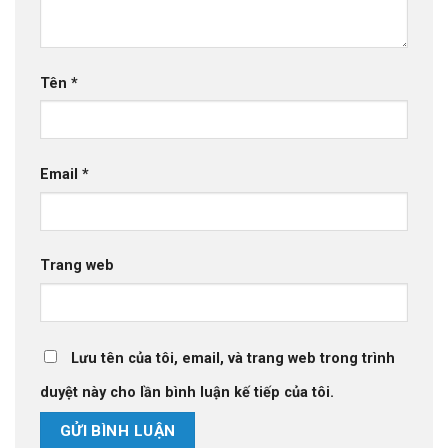
Tên
*
Email
*
Trang web
Lưu tên của tôi, email, và trang web trong trình
duyệt này cho lần bình luận kế tiếp của tôi.