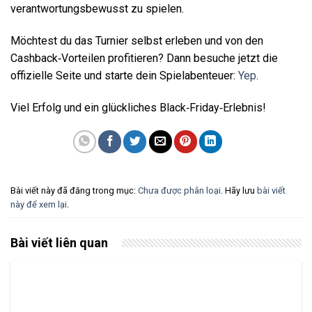
verantwortungsbewusst zu spielen.
Möchtest du das Turnier selbst erleben und von den
Cashback‑Vorteilen profitieren? Dann besuche jetzt die
offizielle Seite und starte dein Spielabenteuer:
Yep
.
Viel Erfolg und ein glückliches Black‑Friday‑Erlebnis!
Bài viết này đã đăng trong mục:
Chưa được phân loại
. Hãy lưu
bài viết
này để xem lại
.
Bài viết liên quan