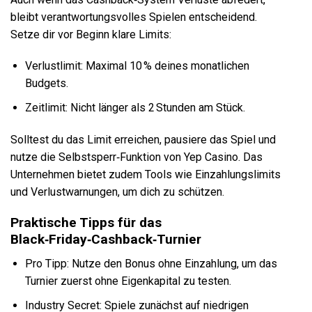
bleibt verantwortungsvolles Spielen entscheidend.
Setze dir vor Beginn klare Limits:
Verlustlimit: Maximal 10 % deines monatlichen
Budgets.
Zeitlimit: Nicht länger als 2 Stunden am Stück.
Solltest du das Limit erreichen, pausiere das Spiel und
nutze die Selbstsperr‑Funktion von Yep Casino. Das
Unternehmen bietet zudem Tools wie Einzahlungslimits
und Verlustwarnungen, um dich zu schützen.
Praktische Tipps für das
Black‑Friday‑Cashback‑Turnier
Pro Tipp: Nutze den Bonus ohne Einzahlung, um das
Turnier zuerst ohne Eigenkapital zu testen.
Industry Secret: Spiele zunächst auf niedrigen