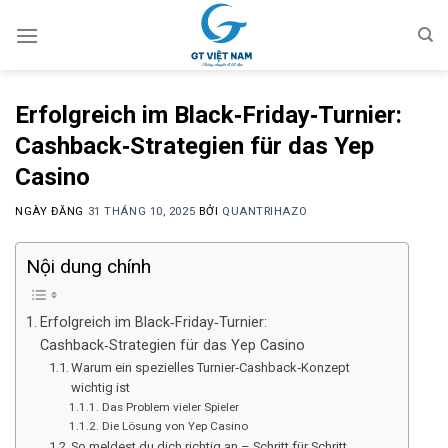
Chuyển
đến
nội
dung
Erfolgreich im Black‑Friday‑Turnier:
Cashback‑Strategien für das Yep
Casino
NGÀY ĐĂNG
31 THÁNG 10, 2025
BỞI
QUANTRIHAZO
Nội dung chính
Erfolgreich im Black‑Friday‑Turnier:
Cashback‑Strategien für das Yep Casino
Warum ein spezielles Turnier‑Cashback‑Konzept
wichtig ist
Das Problem vieler Spieler
Die Lösung von Yep Casino
So meldest du dich richtig an – Schritt für Schritt