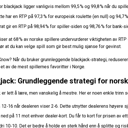
r blackjack ligger vanligvis mellom 99,5 % og 99,8 % når du spill
te har en RTP på 97,3 % for europeisk roulette (en null) og 94,7 %
at gir en RTP på 98,94 % for spiller‑siden og 98,76 % for bank‑si
iser at 68 % av norske spillere undervurderer viktigheten av RT
jør at du kan velge spill som gir best mulig sjanse for gevinst.
now? Når du bruker grunnleggende blackjack‑strategi, reduserer 
il et av de mest spillernes favoritter i Norge.
jack: Grundleggende strategi for norsk
 er lett å lære, men vanskelig å mestre. Her er noen enkle trinn 
 12‑16 når dealeren viser 2‑6. Dette utnytter dealerens høyere sj
ned på 11 mot enhver dealer‑kort. Du får to kort for prisen av ett
dri 10‑10. Det er bedre å holde en sterk hånd enn å splitte og risi