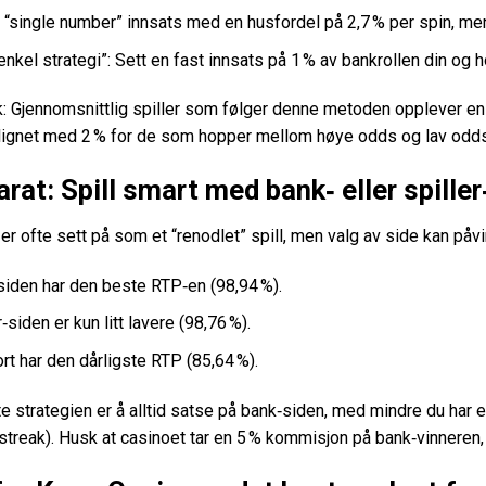
“single number” innsats med en husfordel på 2,7 % per spin, men 
enkel strategi”: Sett en fast innsats på 1 % av bankrollen din og h
k: Gjennomsnittlig spiller som følger denne metoden opplever en 
gnet med 2 % for de som hopper mellom høye odds og lav odds
rat: Spill smart med bank‑ eller spiller
er ofte sett på som et “renodlet” spill, men valg av side kan påvir
siden har den beste RTP‑en (98,94 %).
r‑siden er kun litt lavere (98,76 %).
rt har den dårligste RTP (85,64 %).
 strategien er å alltid satse på bank‑siden, med mindre du har en 
treak). Husk at casinoet tar en 5 % kommisjon på bank‑vinneren, m