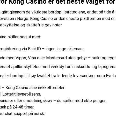
or Kong Casino er det beste valget for 
a gått gjennom de viktigste bordspillstrategiene, er det på tide 
evelsen i Norge. Kong Casino er den eneste plattformen med en off
beskyttelse og skattefrie gevinster.
ino skiller seg ut med:
registrering via BankID – ingen lange skjemaer.
dd med Vipps, Visa eller Mastercard uten gebyr – raskt og trygt
enset spillbeskyttelse med verktøy for innskudds‑ og tapsgrens
ealer‑bordspill i høy kvalitet fra ledende leverandører som Evol
st – Kong Casino sine nøkkelfordeler:
l Lotteritilsynet‑lisens.
bonuser eller omsetningskrav – du spiller med ekte penger.
tak på 24‑48 timer.
ve‑chat support på norsk.