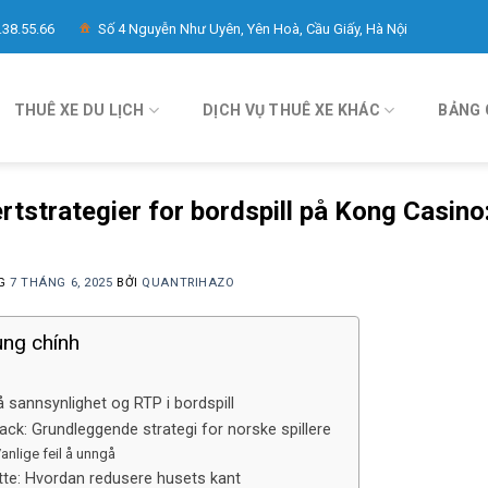
.38.55.66
Số 4 Nguyễn Như Uyên, Yên Hoà, Cầu Giấy, Hà Nội
THUÊ XE DU LỊCH
DỊCH VỤ THUÊ XE KHÁC
BẢNG 
rtstrategier for bordspill på Kong Casino
NG
7 THÁNG 6, 2025
BỞI
QUANTRIHAZO
ung chính
å sannsynlighet og RTP i bordspill
jack: Grundleggende strategi for norske spillere
anlige feil å unngå
tte: Hvordan redusere husets kant