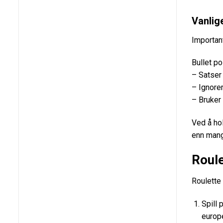
Vanlige
Important
Bullet po
– Satser 
– Ignore
– Bruker 
Ved å ho
enn mang
Roule
Roulette
Spill 
europe