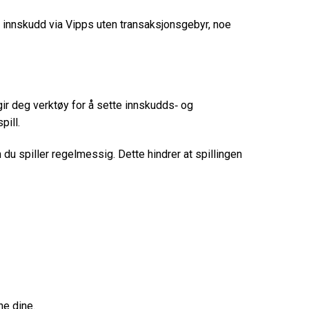
 innskudd via Vipps uten transaksjonsgebyr, noe
 gir deg verktøy for å sette innskudds‑ og
pill.
du spiller regelmessig. Dette hindrer at spillingen
ne dine.