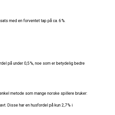
nnsats med en forventet tap på ca. 6 %.
rdel på under 0,5 %, noe som er betydelig bedre
n enkel metode som mange norske spillere bruker:
avt. Disse har en husfordel på kun 2,7 % i