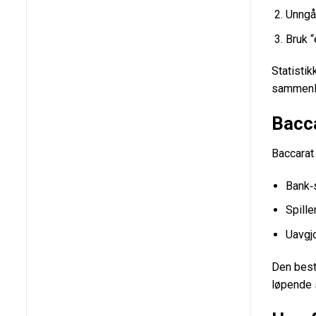
Unngå 
Bruk “
Statistik
sammenli
Bacca
Baccarat 
Bank‑
Spille
Uavgjo
Den beste
løpende s