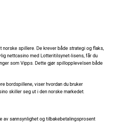
nt norske spillere. De krever både strategi og flaks,
lig nettcasino med Lotteritilsynet‑lisens, får du
inger som Vipps. Dette gjør spillopplevelsen både
re bordspillene, viser hvordan du bruker
ino skiller seg ut i den norske markedet.
lse av sannsynlighet og tilbakebetalingsprosent