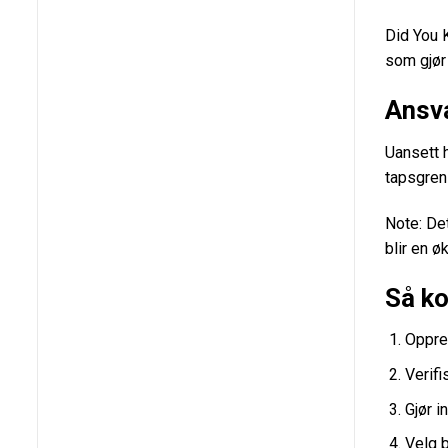
Did You 
som gjør 
Ansva
Uansett h
tapsgrens
Note: Det
blir en ø
Så ko
Oppre
Verifi
Gjør i
Velg b