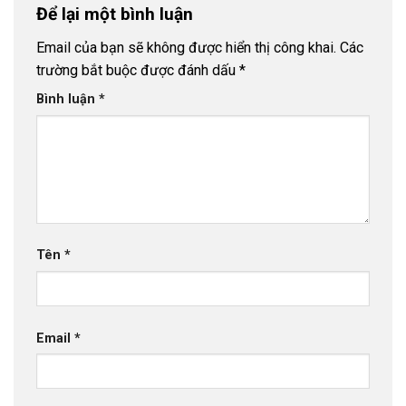
Để lại một bình luận
Email của bạn sẽ không được hiển thị công khai.
Các
trường bắt buộc được đánh dấu
*
Bình luận
*
Tên
*
Email
*