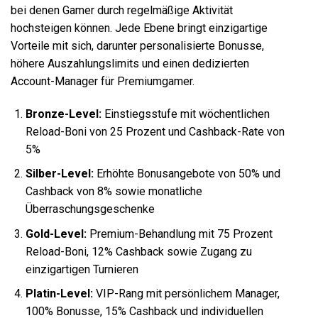
bei denen Gamer durch regelmäßige Aktivität
hochsteigen können. Jede Ebene bringt einzigartige
Vorteile mit sich, darunter personalisierte Bonusse,
höhere Auszahlungslimits und einen dedizierten
Account-Manager für Premiumgamer.
Bronze-Level:
Einstiegsstufe mit wöchentlichen
Reload-Boni von 25 Prozent und Cashback-Rate von
5%
Silber-Level:
Erhöhte Bonusangebote von 50% und
Cashback von 8% sowie monatliche
Überraschungsgeschenke
Gold-Level:
Premium-Behandlung mit 75 Prozent
Reload-Boni, 12% Cashback sowie Zugang zu
einzigartigen Turnieren
Platin-Level:
VIP-Rang mit persönlichem Manager,
100% Bonusse, 15% Cashback und individuellen