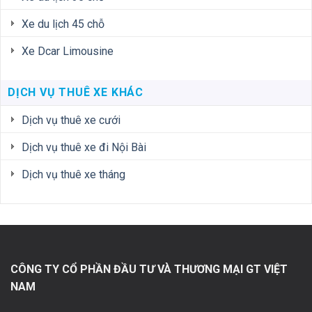
Xe du lịch 45 chỗ
Xe Dcar Limousine
DỊCH VỤ THUÊ XE KHÁC
Dịch vụ thuê xe cưới
Dịch vụ thuê xe đi Nội Bài
Dịch vụ thuê xe tháng
CÔNG TY CỔ PHẦN ĐẦU TƯ VÀ THƯƠNG MẠI GT VIỆT
NAM