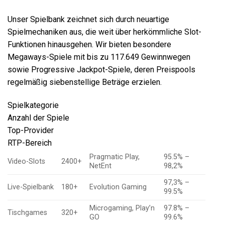
Unser Spielbank zeichnet sich durch neuartige
Spielmechaniken aus, die weit über herkömmliche Slot-
Funktionen hinausgehen. Wir bieten besondere
Megaways-Spiele mit bis zu 117.649 Gewinnwegen
sowie Progressive Jackpot-Spiele, deren Preispools
regelmäßig siebenstellige Beträge erzielen.
Spielkategorie
Anzahl der Spiele
Top-Provider
RTP-Bereich
Pragmatic Play,
95.5% –
Video-Slots
2400+
NetEnt
98,2%
97,3% –
Live-Spielbank
180+
Evolution Gaming
99.5%
Microgaming, Play’n
97.8% –
Tischgames
320+
GO
99.6%