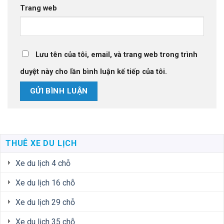
Trang web
Lưu tên của tôi, email, và trang web trong trình
duyệt này cho lần bình luận kế tiếp của tôi.
THUÊ XE DU LỊCH
Xe du lịch 4 chỗ
Xe du lịch 16 chỗ
Xe du lịch 29 chỗ
Xe du lịch 35 chỗ