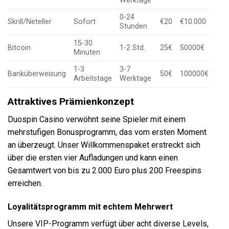
Werktage
0-24
Skrill/Neteller
Sofort
€20
€10.000
Stunden
15-30
Bitcoin
1-2 Std.
25€
50000€
Minuten
1-3
3-7
Banküberweisung
50€
100000€
Arbeitstage
Werktage
Attraktives Prämienkonzept
Duospin Casino verwöhnt seine Spieler mit einem
mehrstufigen Bonusprogramm, das vom ersten Moment
an überzeugt. Unser Willkommenspaket erstreckt sich
über die ersten vier Aufladungen und kann einen
Gesamtwert von bis zu 2.000 Euro plus 200 Freespins
erreichen.
Loyalitätsprogramm mit echtem Mehrwert
Unsere VIP-Programm verfügt über acht diverse Levels,