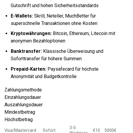
Gutschrift und hohen Sicherheitsstandards
E-Wallets:
Skrill, Neteller, MuchBetter für
superschnelle Transaktionen ohne Kosten
Kryptowährungen:
Bitcoin, Ethereum, Litecoin mit
anonymen Bezahloptionen
Banktransfer:
Klassische Überweisung und
Soforttransfer für höhere Summen
Prepaid-Karten:
Paysafecard für höchste
Anonymität und Budgetkontrolle
Zahlungsmethode
Einzahlungsdauer
Auszahlungsdauer
Mindestbetrag
Höchstbetrag
3-5
Visa/Mastercard
Sofort
€10
5000€