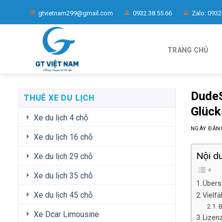
Chuyển
gtvietnam299@gmail.com
0932.38.55.66
Zalo: 0932
đến
nội
dung
TRANG CHỦ
DudeS
THUÊ XE DU LỊCH
Glück
Xe du lịch 4 chỗ
NGÀY ĐĂ
Xe du lịch 16 chỗ
Nội d
Xe du lịch 29 chỗ
Xe du lịch 35 chỗ
Übers
Xe du lịch 45 chỗ
Vielf
B
Xe Dcar Limousine
Lizen