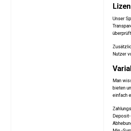
Lizen
Unser Spi
Transpare
überprüft
Zusätzli
Nutzer v
Varia
Man wiss
bieten u
einfach 
Zahlung
Deposit-
Abhebun
Min.-Su