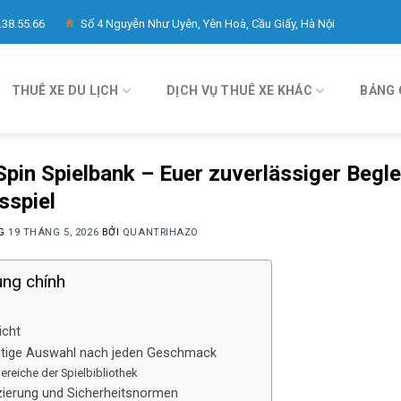
.38.55.66
Số 4 Nguyễn Như Uyên, Yên Hoà, Cầu Giấy, Hà Nội
THUÊ XE DU LỊCH
DỊCH VỤ THUÊ XE KHÁC
BẢNG 
pin Spielbank – Euer zuverlässiger Beglei
sspiel
NG
19 THÁNG 5, 2026
BỞI
QUANTRIHAZO
ung chính
icht
ältige Auswahl nach jeden Geschmack
ereiche der Spielbibliothek
zierung und Sicherheitsnormen