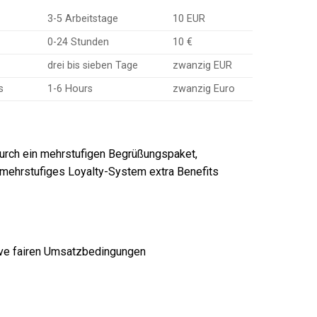
3-5 Arbeitstage
10 EUR
0-24 Stunden
10 €
drei bis sieben Tage
zwanzig EUR
s
1-6 Hours
zwanzig Euro
 durch ein mehrstufigen Begrüßungspaket,
ehrstufiges Loyalty-System extra Benefits
ve fairen Umsatzbedingungen