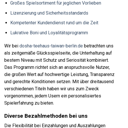
Großes Spielsortiment für jeglichen Vorlieben
Lizenzierung und Sicherheitsstandards
Kompetenter Kundendienst rund um die Zeit
Lukrative Boni und Loyalitätsprogramm
Wir bei
dosha-teehaus-taiwan-berlin.de
betrachten uns
als zeitgemäße Glücksspielseite, die Unterhaltung auf
bestem Niveau mit Schutz und Seriosität kombiniert.
Das Programm richtet sich an anspruchsvolle Nutzer,
die großen Wert auf hochwertige Leistung, Transparenz
und gerechte Konditionen setzen. Mit über dreitausend
verschiedenen Titeln haben wir uns zum Zweck
vorgenommen, jedem Usern ein personalisiertes
Spielerfahrung zu bieten.
Diverse Bezahlmethoden bei uns
Die Flexibilität bei Einzahlungen und Auszahlungen