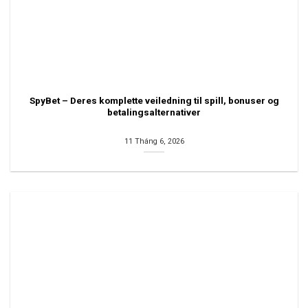
SpyBet – Deres komplette veiledning til spill, bonuser og
betalingsalternativer
11 Tháng 6, 2026