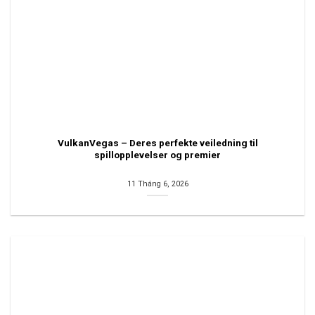
VulkanVegas – Deres perfekte veiledning til
spillopplevelser og premier
11 Tháng 6, 2026