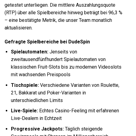
getestet unterliegen. Die mittlere Auszahlungsquote
(RTP) über alle Spielbereiche hinweg beträgt bei 96,3 %
– eine bestätigte Metrik, die unser Team monatlich
aktualisieren.
Gefragte Spielbereiche bei DudeSpin
Spielautomaten:
Jenseits von
zweitausendfünfhundert Spielautomaten von
klassischen Fruit-Slots bis zu modernen Videoslots
mit wachsenden Preispools
Tischspiele:
Verschiedene Varianten von Roulette,
21, Bakkarat und Poker-Varianten in
unterschiedlichen Limits
Live-Spiele:
Echtes Casino-Feeling mit erfahrenen
Live-Dealern in Echtzeit
Progressive Jackpots:
Täglich steigende