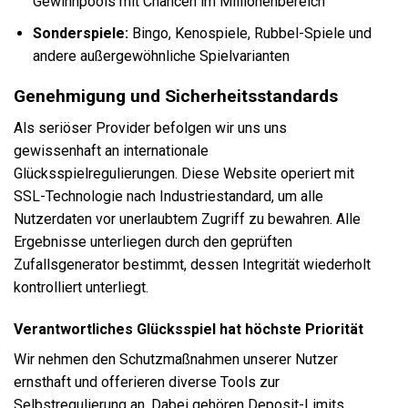
Gewinnpools mit Chancen im Millionenbereich
Sonderspiele:
Bingo, Kenospiele, Rubbel-Spiele und
andere außergewöhnliche Spielvarianten
Genehmigung und Sicherheitsstandards
Als seriöser Provider befolgen wir uns uns
gewissenhaft an internationale
Glücksspielregulierungen. Diese Website operiert mit
SSL-Technologie nach Industriestandard, um alle
Nutzerdaten vor unerlaubtem Zugriff zu bewahren. Alle
Ergebnisse unterliegen durch den geprüften
Zufallsgenerator bestimmt, dessen Integrität wiederholt
kontrolliert unterliegt.
Verantwortliches Glücksspiel hat höchste Priorität
Wir nehmen den Schutzmaßnahmen unserer Nutzer
ernsthaft und offerieren diverse Tools zur
Selbstregulierung an. Dabei gehören Deposit-Limits,