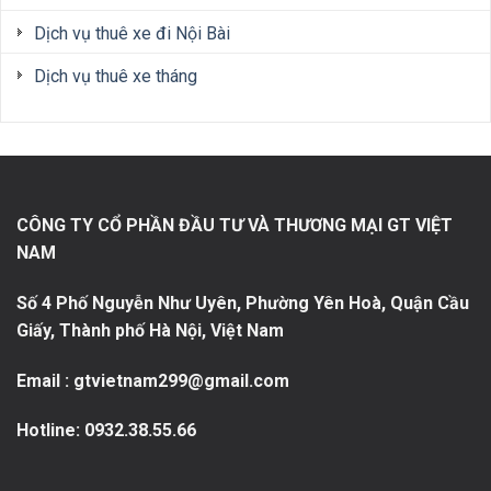
Dịch vụ thuê xe đi Nội Bài
Dịch vụ thuê xe tháng
CÔNG TY CỔ PHẦN ĐẦU TƯ VÀ THƯƠNG MẠI GT VIỆT
NAM
Số 4 Phố Nguyễn Như Uyên, Phường Yên Hoà, Quận Cầu
Giấy, Thành phố Hà Nội, Việt Nam
Email : gtvietnam299@gmail.com
Hotline:
0932.38.55.66