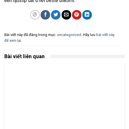
een tijdstip dat u het beste uitkomt.
Bài viết này đã đăng trong mục:
uncategorized
. Hãy lưu
bài viết này
để xem lại
.
Bài viết liên quan