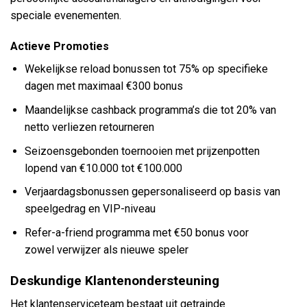
speciale evenementen.
Actieve Promoties
Wekelijkse reload bonussen tot 75% op specifieke
dagen met maximaal €300 bonus
Maandelijkse cashback programma’s die tot 20% van
netto verliezen retourneren
Seizoensgebonden toernooien met prijzenpotten
lopend van €10.000 tot €100.000
Verjaardagsbonussen gepersonaliseerd op basis van
speelgedrag en VIP-niveau
Refer-a-friend programma met €50 bonus voor
zowel verwijzer als nieuwe speler
Deskundige Klantenondersteuning
Het klantenserviceteam bestaat uit getrainde