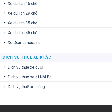
Xe du lịch 16 chỗ
Xe du lịch 29 chỗ
Xe du lịch 35 chỗ
Xe du lịch 45 chỗ
Xe Dcar Limousine
DỊCH VỤ THUÊ XE KHÁC
Dịch vụ thuê xe cưới
Dịch vụ thuê xe đi Nội Bài
Dịch vụ thuê xe tháng