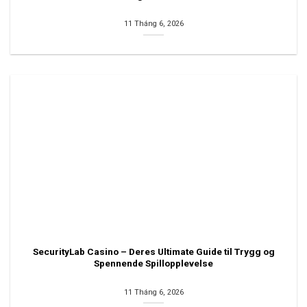
11 Tháng 6, 2026
SecurityLab Casino – Deres Ultimate Guide til Trygg og
Spennende Spillopplevelse
11 Tháng 6, 2026