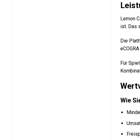
Leist
Lemon Ca
ist. Das
Die Plat
eCOGRA a
Für Spiel
Kombinat
Wert
Wie Si
Minde
Umsat
Freisp