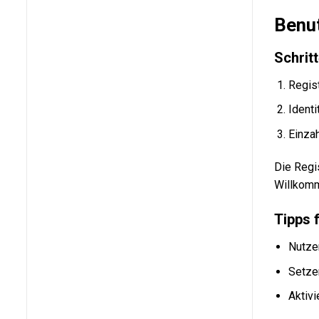
Benut
Schrit
Regis
Identi
Einza
Die Regis
Willkomm
Tipps 
Nutze
Setzen
Aktiv