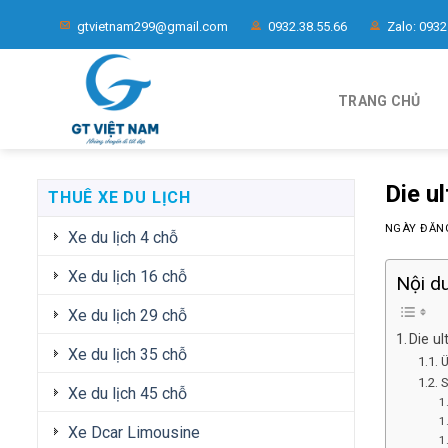
Chuyển
gtvietnam299@gmail.com
0932.38.55.66
Zalo: 0932
đến
nội
dung
TRANG CHỦ
Die u
THUÊ XE DU LỊCH
NGÀY ĐĂ
Xe du lịch 4 chỗ
Xe du lịch 16 chỗ
Nội d
Xe du lịch 29 chỗ
Die u
Xe du lịch 35 chỗ
Ü
S
Xe du lịch 45 chỗ
Xe Dcar Limousine