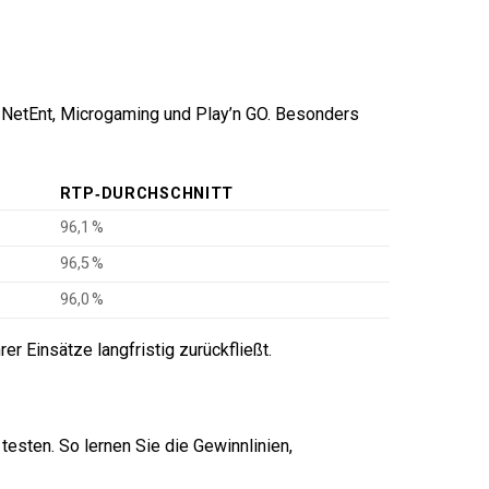
e NetEnt, Microgaming und Play’n GO. Besonders
RTP‑DURCHSCHNITT
96,1 %
96,5 %
96,0 %
er Einsätze langfristig zurückfließt.
esten. So lernen Sie die Gewinnlinien,