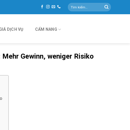
Tìm
kiếm:
GIÁ DỊCH VỤ
CẨM NANG
o: Mehr Gewinn, weniger Risiko
ko