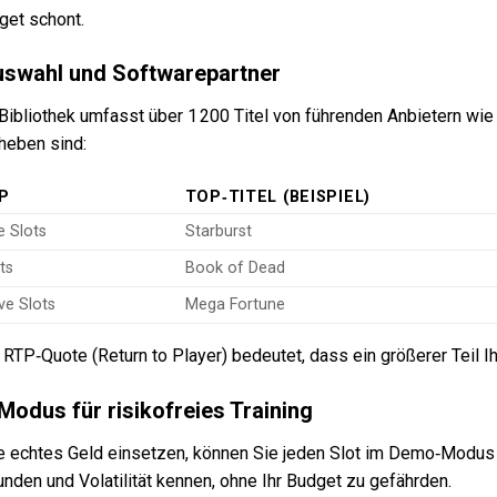
get schont.
uswahl und Softwarepartner
‑Bibliothek umfasst über 1 200 Titel von führenden Anbietern wi
heben sind:
P
TOP‑TITEL (BEISPIEL)
e Slots
Starburst
ts
Book of Dead
ve Slots
Mega Fortune
RTP‑Quote (Return to Player) bedeutet, dass ein größerer Teil Ihr
odus für risikofreies Training
e echtes Geld einsetzen, können Sie jeden Slot im Demo‑Modus t
nden und Volatilität kennen, ohne Ihr Budget zu gefährden.