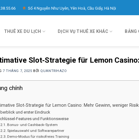
.38.55.66
Số 4 Nguyễn Như Uyên, Yên Hoà, Cầu Giấy, Hà Nội
THUÊ XE DU LỊCH
DỊCH VỤ THUÊ XE KHÁC
BẢNG 
ltimative Slot‑Strategie für Lemon Casin
NG
7 THÁNG 7, 2025
BỞI
QUANTRIHAZO
ung chính
ltimative Slot‑Strategie für Lemon Casino: Mehr Gewinn, weniger Risi
berblick und erster Eindruck
chlüssel‑Features und Funktionsweise
Bonus‑ und Cashback‑System
Spielauswahl und Softwarepartner
Demo‑Modus für risikofreies Training