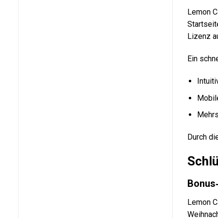
Lemon Ca
Startsei
Lizenz a
Ein schne
Intuit
Mobil
Mehrs
Durch di
Schlü
Bonus
Lemon Ca
Weihnach