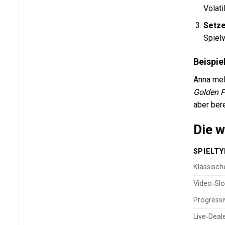
Volati
Setze
Spielv
Beispiel
Anna meld
Golden 
aber bere
Die w
SPIELTY
Klassisch
Video‑Slo
Progressi
Live‑Deal