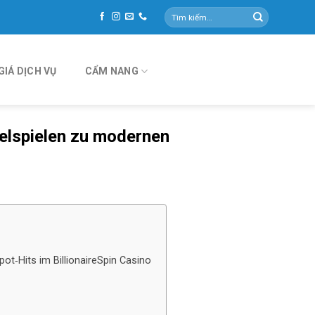
Tìm
kiếm:
GIÁ DỊCH VỤ
CẨM NANG
felspielen zu modernen
ot‑Hits im BillionaireSpin Casino