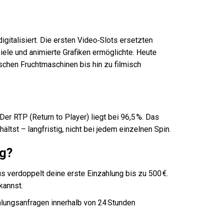
talisiert. Die ersten Video‑Slots ersetzten
le und animierte Grafiken ermöglichte. Heute
ischen Fruchtmaschinen bis hin zu filmisch
Der RTP (Return to Player) liegt bei 96,5 %. Das
ältst – langfristig, nicht bei jedem einzelnen Spin.
ig?
 verdoppelt deine erste Einzahlung bis zu 500 €.
kannst.
hlungsanfragen innerhalb von 24 Stunden