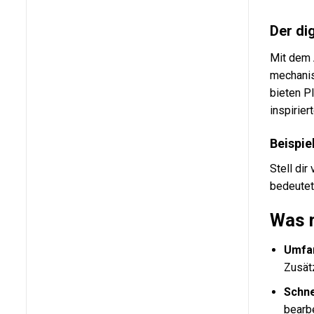
Der di
Mit dem 
mechanis
bieten Pl
inspirie
Beispie
Stell dir
bedeutet,
Was m
Umfa
Zusätz
Schne
bearbe