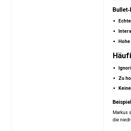
Bullet‑
Echte
Inter
Hohe
Häufi
Ignor
Zu ho
Kein
Beispie
Markus sp
die niedr