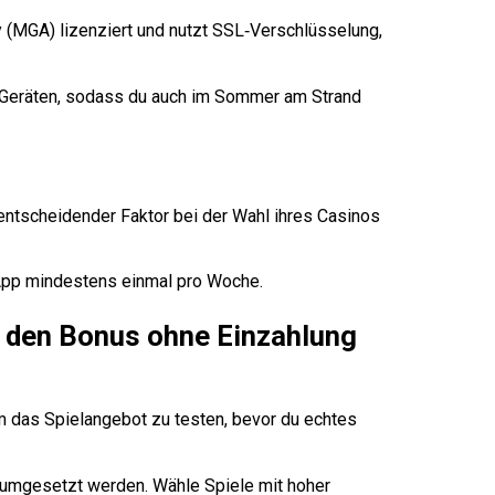
y (MGA) lizenziert und nutzt SSL‑Verschlüsselung,
id‑Geräten, sodass du auch im Sommer am Strand
entscheidender Faktor bei der Wahl ihres Casinos
e App mindestens einmal pro Woche.
u den Bonus ohne Einzahlung
 das Spielangebot zu testen, bevor du echtes
umgesetzt werden. Wähle Spiele mit hoher