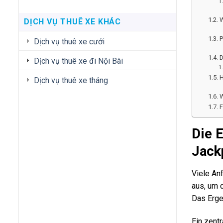
W
DỊCH VỤ THUÊ XE KHÁC
P
Dịch vụ thuê xe cưới
D
Dịch vụ thuê xe đi Nội Bài
H
Dịch vụ thuê xe tháng
W
F
Die E
Jackp
Viele An
aus, um 
Das Ergeb
Ein zentr