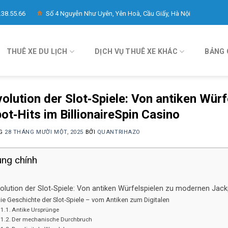
.38.55.66
Số 4 Nguyễn Như Uyên, Yên Hoà, Cầu Giấy, Hà Nội
THUÊ XE DU LỊCH
DỊCH VỤ THUÊ XE KHÁC
BẢNG 
volution der Slot‑Spiele: Von antiken Wür
ot‑Hits im BillionaireSpin Casino
NG
28 THÁNG MƯỜI MỘT, 2025
BỞI
QUANTRIHAZO
ung chính
volution der Slot‑Spiele: Von antiken Würfelspielen zu modernen Jackp
ie Geschichte der Slot‑Spiele – vom Antiken zum Digitalen
Antike Ursprünge
Der mechanische Durchbruch