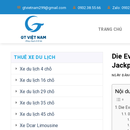
Chuyển
gtvietnam299@gmail.com
0932.38.55.66
Zalo: 0932
đến
nội
dung
TRANG CHỦ
Die E
THUÊ XE DU LỊCH
Jackp
Xe du lịch 4 chỗ
NGÀY ĐĂ
Xe du lịch 16 chỗ
Nội d
Xe du lịch 29 chỗ
Xe du lịch 35 chỗ
Die E
Xe du lịch 45 chỗ
D
Xe Dcar Limousine